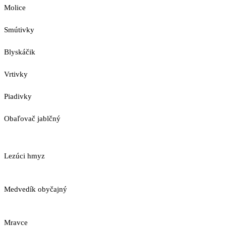
Molice
Smútivky
Blyskáčik
Vrtivky
Piadivky
Obaľovač jablčný
Lezúci hmyz
Medvedík obyčajný
Mravce