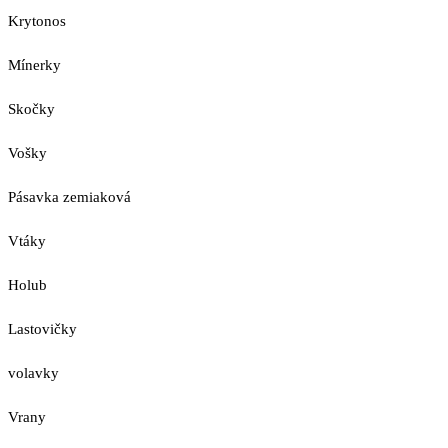
Krytonos
Mínerky
Skočky
Vošky
Pásavka zemiaková
Vtáky
Holub
Lastovičky
volavky
Vrany