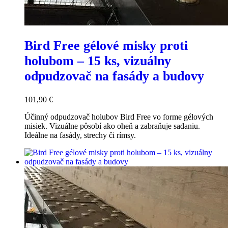
Bird Free gélové misky proti
holubom – 15 ks, vizuálny
odpudzovač na fasády a budovy
101,90
€
Účinný odpudzovač holubov Bird Free vo forme gélových
misiek. Vizuálne pôsobí ako oheň a zabraňuje sadaniu.
Ideálne na fasády, strechy či rímsy.