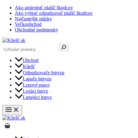
Preskočiť
Ako umiestniť plašič škodcov
na
Ako vybrať odpudzovač plašič škodcov
obsah
Najčastejšie otázky
Veľkoobchod
Obchodné podmienky
Hľadať
Obchod
Kliešť
Odpudzovače hmyzu
Lapače hmyzu
Lepové pasce
Lezúci hmyz
Lietajúci hmyz