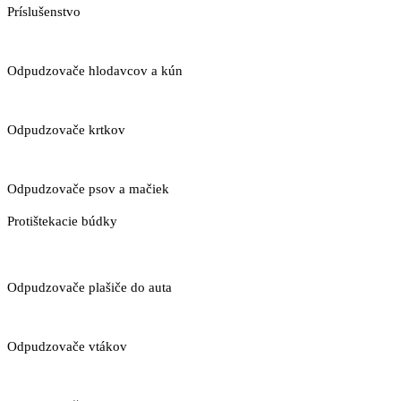
Príslušenstvo
Odpudzovače hlodavcov a kún
Odpudzovače krtkov
Odpudzovače psov a mačiek
Protištekacie búdky
Odpudzovače plašiče do auta
Odpudzovače vtákov