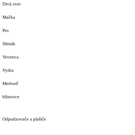
Divá zver
Mačka
Pes
Slimák
Veverica
Vydra
Medveď
hlístovce
Odpudzovače a plašiče