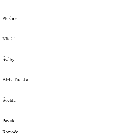
Ploštice
Kliešť
Šváby
Blcha ľudská
Švehla
Pavúk
Roztoče