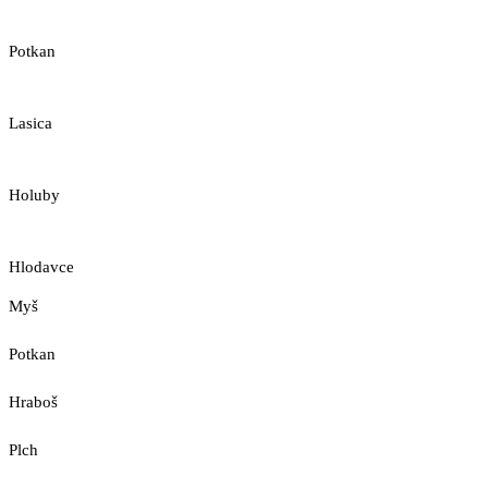
Potkan
Lasica
Holuby
Hlodavce
Myš
Potkan
Hraboš
Plch