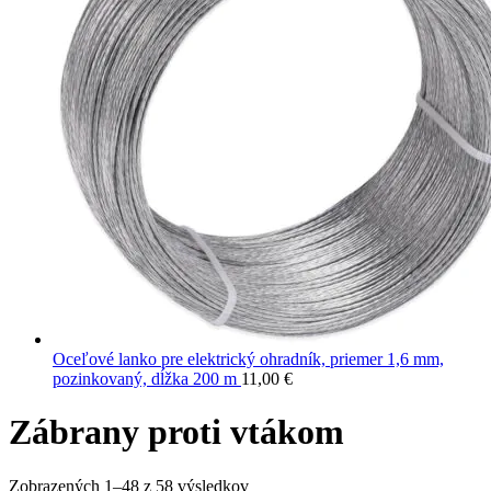
Oceľové lanko pre elektrický ohradník, priemer 1,6 mm,
pozinkovaný, dĺžka 200 m
11,00
€
Zábrany proti vtákom
Zobrazených 1–48 z 58 výsledkov