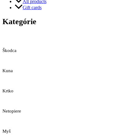
All products
Gift cards
Kategórie
Škodca
Kuna
Krtko
Netopiere
Myš