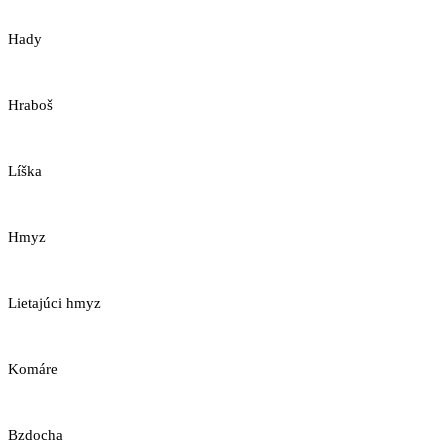
Hady
Hraboš
Líška
Hmyz
Lietajúci hmyz
Komáre
Bzdocha