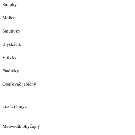
Strapky
Molice
Smútivky
Blyskáčik
Vrtivky
Piadivky
Obaľovač jablčný
Lezúci hmyz
Medvedík obyčajný