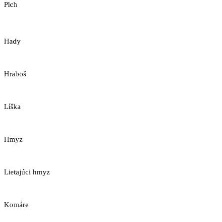
Plch
Hady
Hraboš
Líška
Hmyz
Lietajúci hmyz
Komáre