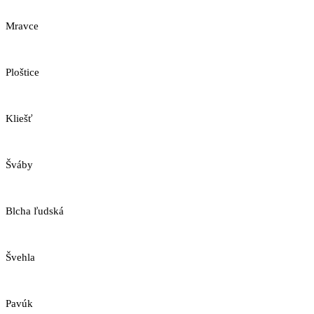
Mravce
Ploštice
Kliešť
Šváby
Blcha ľudská
Švehla
Pavúk