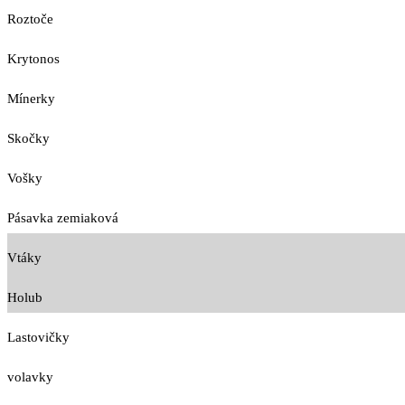
Roztoče
Krytonos
Mínerky
Skočky
Vošky
Pásavka zemiaková
Vtáky
Holub
Lastovičky
volavky