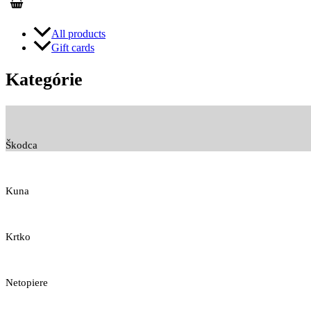
All products
Gift cards
Kategórie
Škodca
Kuna
Krtko
Netopiere