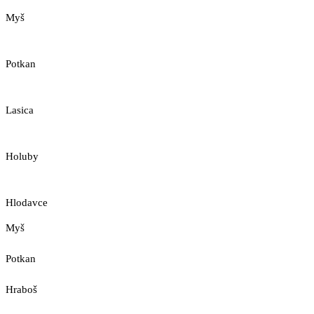
Myš
Potkan
Lasica
Holuby
Hlodavce
Myš
Potkan
Hraboš