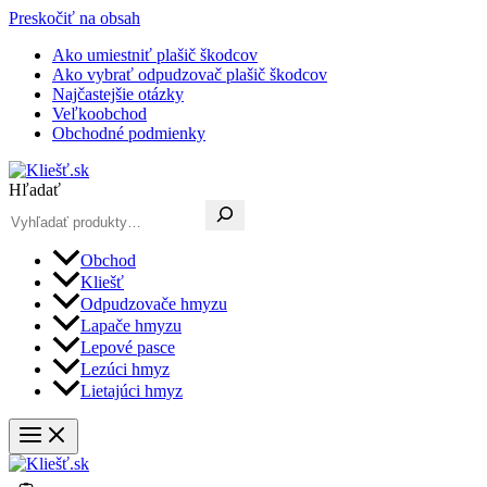
Preskočiť na obsah
Ako umiestniť plašič škodcov
Ako vybrať odpudzovač plašič škodcov
Najčastejšie otázky
Veľkoobchod
Obchodné podmienky
Hľadať
Obchod
Kliešť
Odpudzovače hmyzu
Lapače hmyzu
Lepové pasce
Lezúci hmyz
Lietajúci hmyz