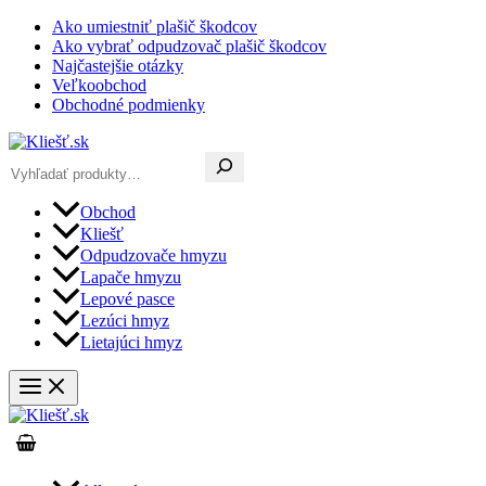
Preskočiť
Ako umiestniť plašič škodcov
na
Ako vybrať odpudzovač plašič škodcov
obsah
Najčastejšie otázky
Veľkoobchod
Obchodné podmienky
Hľadať
Obchod
Kliešť
Odpudzovače hmyzu
Lapače hmyzu
Lepové pasce
Lezúci hmyz
Lietajúci hmyz