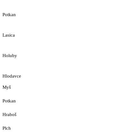
Potkan
Lasica
Holuby
Hlodavce
Myš
Potkan
Hraboš
Plch