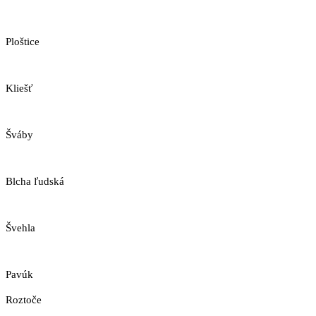
Ploštice
Kliešť
Šváby
Blcha ľudská
Švehla
Pavúk
Roztoče