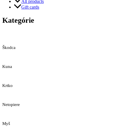
All products
Gift cards
Kategórie
Škodca
Kuna
Krtko
Netopiere
Myš