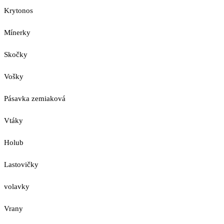
Krytonos
Mínerky
Skočky
Vošky
Pásavka zemiaková
Vtáky
Holub
Lastovičky
volavky
Vrany