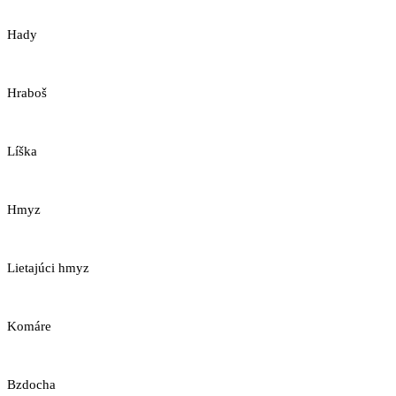
Hady
Hraboš
Líška
Hmyz
Lietajúci hmyz
Komáre
Bzdocha