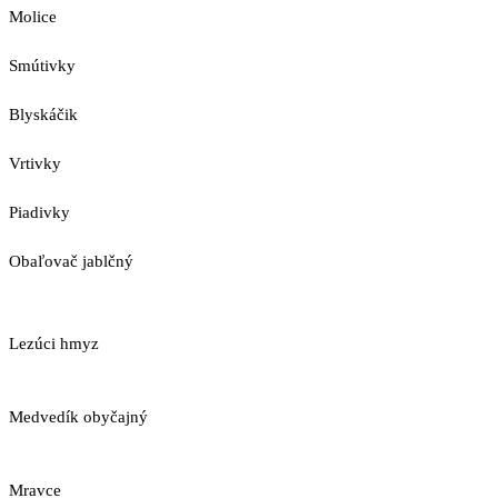
Molice
Smútivky
Blyskáčik
Vrtivky
Piadivky
Obaľovač jablčný
Lezúci hmyz
Medvedík obyčajný
Mravce