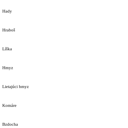
Hady
Hraboš
Líška
Hmyz
Lietajúci hmyz
Komáre
Bzdocha