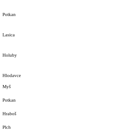
Potkan
Lasica
Holuby
Hlodavce
Myš
Potkan
Hraboš
Plch