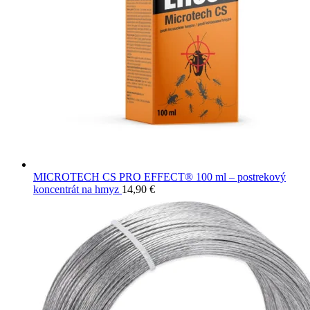
MICROTECH CS PRO EFFECT® 100 ml – postrekový
koncentrát na hmyz
14,90
€