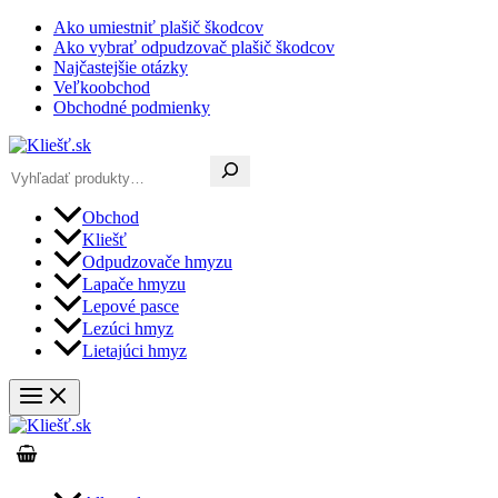
Preskočiť
Ako umiestniť plašič škodcov
na
Ako vybrať odpudzovač plašič škodcov
obsah
Najčastejšie otázky
Veľkoobchod
Obchodné podmienky
Hľadať
Obchod
Kliešť
Odpudzovače hmyzu
Lapače hmyzu
Lepové pasce
Lezúci hmyz
Lietajúci hmyz