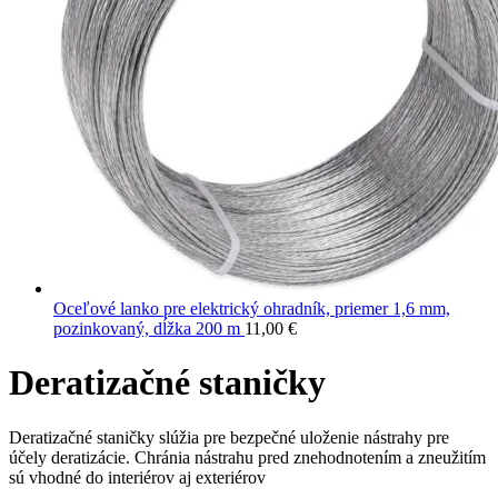
Oceľové lanko pre elektrický ohradník, priemer 1,6 mm,
pozinkovaný, dĺžka 200 m
11,00
€
Deratizačné staničky
Deratizačné staničky slúžia pre bezpečné uloženie nástrahy pre
účely deratizácie. Chránia nástrahu pred znehodnotením a zneužitím
sú vhodné do interiérov aj exteriérov