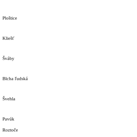
Ploštice
Kliešť
Šváby
Blcha ľudská
Švehla
Pavúk
Roztoče