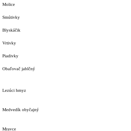
Molice
Smútivky
Blyskáčik
Vrtivky
Piadivky
Obaľovač jablčný
Lezúci hmyz
Medvedík obyčajný
Mravce