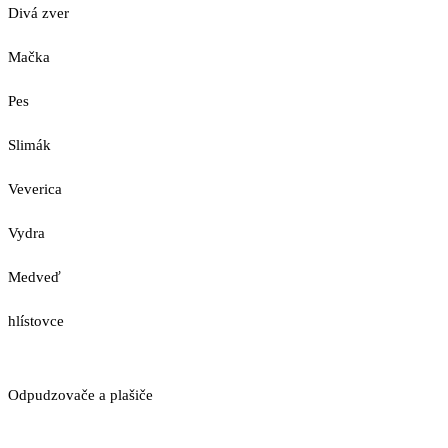
Divá zver
Mačka
Pes
Slimák
Veverica
Vydra
Medveď
hlístovce
Odpudzovače a plašiče