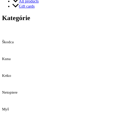
All products
Gift cards
Kategórie
Škodca
Kuna
Krtko
Netopiere
Myš