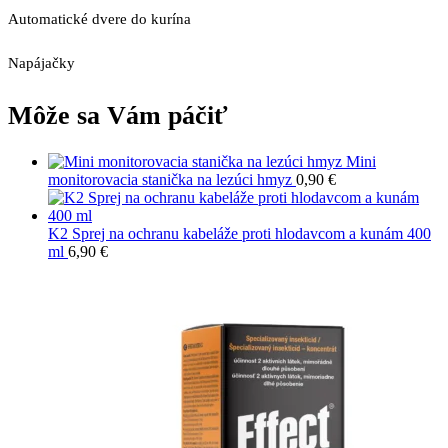
Automatické dvere do kurína
Napájačky
Môže sa Vám páčiť
Mini
monitorovacia stanička na lezúci hmyz
0,90
€
K2 Sprej na ochranu kabeláže proti hlodavcom a kunám 400
ml
6,90
€