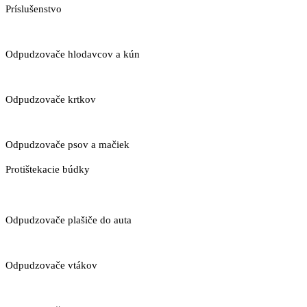
Príslušenstvo
Odpudzovače hlodavcov a kún
Odpudzovače krtkov
Odpudzovače psov a mačiek
Protištekacie búdky
Odpudzovače plašiče do auta
Odpudzovače vtákov