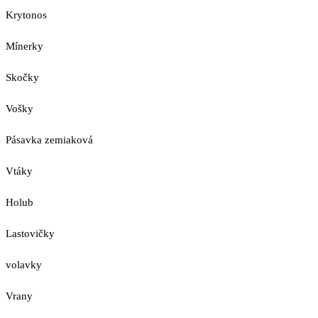
Krytonos
Mínerky
Skočky
Vošky
Pásavka zemiaková
Vtáky
Holub
Lastovičky
volavky
Vrany