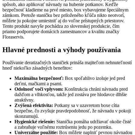
spôsob, ako aplikovať návnady na hubenie potkanov. Keďže
bezpečnosť kladieme na prvé miesto, box vybavujeme špeciálnym
zámkom. Pretože staničku bez priloženého kľúča nikto neotvorí,
môžete ju pokojne umiestniť aj do voľne prístupných priestorov.
Tento produkt navyše pochádza zo slovenskej produkcie, čím
priamo podporujete domácich zamestnancov a kvalitu značky
Floraservis.
Hlavné prednosti a výhody používania
Používanie deratizačných staničiek prináša majiteľom nehnuteľností
hneď niekoľko zásadných benefitov:
Maximálna bezpečnosť:
Box spoľahlivo izoluje jed pred
deťmi, mačkami a psami.
Odolnosť voči vplyvom:
Konštrukcia chráni návnadu pred
dažďom a vlhkosťou, takže jed zostáva pre hlodavce dlhšie
atraktívny.
Zvýšená efektivita:
Potkany sa v uzavretom boxe cítia
bezpečne, čo zvyšuje pravdepodobnosť, že návnadu v pokoji
skonzumujú.
Hygienické riešenie:
Stanička pomáha udržiavať okolie čisté
a zabraňuje voľnému roztrúseniu jedu po pozemku.
Univerzálne použitie:
Box môžete naplniť pevnou návnadou