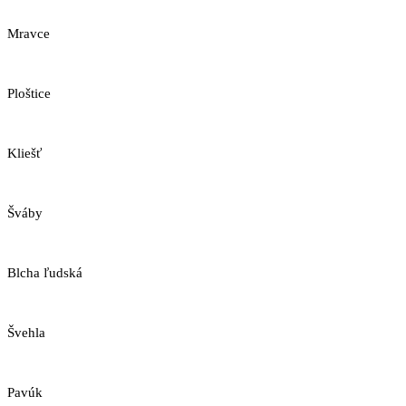
Mravce
Ploštice
Kliešť
Šváby
Blcha ľudská
Švehla
Pavúk