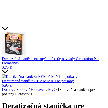
Deratizačná stanička pre myši + 2x10g návnady Generation Pat
Floraservis
3,70
€
Deratizačná stanička REMIZ MINI na potkany
6,90
€
Domov
/
Škodca
/
Hlodavce
/
Myš
/ Deratizačná stanička pre
potkany Floraservis
Deratizačná stanička pre