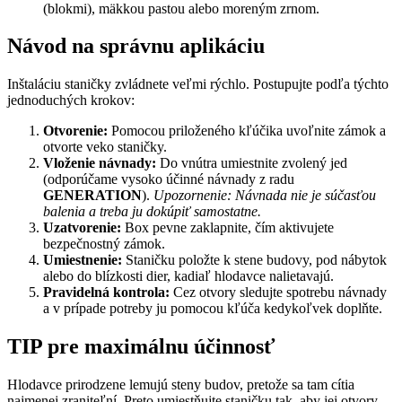
(blokmi), mäkkou pastou alebo moreným zrnom.
Návod na správnu aplikáciu
Inštaláciu staničky zvládnete veľmi rýchlo. Postupujte podľa týchto
jednoduchých krokov:
Otvorenie:
Pomocou priloženého kľúčika uvoľnite zámok a
otvorte veko staničky.
Vloženie návnady:
Do vnútra umiestnite zvolený jed
(odporúčame vysoko účinné návnady z radu
GENERATION
).
Upozornenie: Návnada nie je súčasťou
balenia a treba ju dokúpiť samostatne.
Uzatvorenie:
Box pevne zaklapnite, čím aktivujete
bezpečnostný zámok.
Umiestnenie:
Staničku položte k stene budovy, pod nábytok
alebo do blízkosti dier, kadiaľ hlodavce nalietavajú.
Pravidelná kontrola:
Cez otvory sledujte spotrebu návnady
a v prípade potreby ju pomocou kľúča kedykoľvek doplňte.
TIP pre maximálnu účinnosť
Hlodavce prirodzene lemujú steny budov, pretože sa tam cítia
najmenej zraniteľní. Preto umiestňujte staničku tak, aby jej otvory