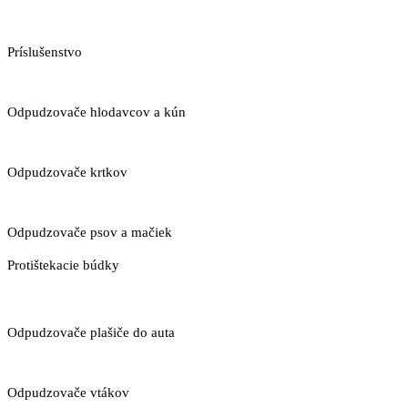
Príslušenstvo
Odpudzovače hlodavcov a kún
Odpudzovače krtkov
Odpudzovače psov a mačiek
Protištekacie búdky
Odpudzovače plašiče do auta
Odpudzovače vtákov