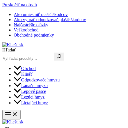
Preskočiť na obsah
Ako umiestniť plašič škodcov
Ako vybrať odpudzovač plašič škodcov
Najčastejšie otázky
Veľkoobchod
Obchodné podmienky
Hľadať
Obchod
Kliešť
Odpudzovače hmyzu
Lapače hmyzu
Lepové pasce
Lezúci hmyz
Lietajúci hmyz