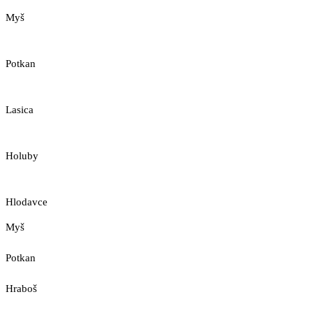
Myš
Potkan
Lasica
Holuby
Hlodavce
Myš
Potkan
Hraboš