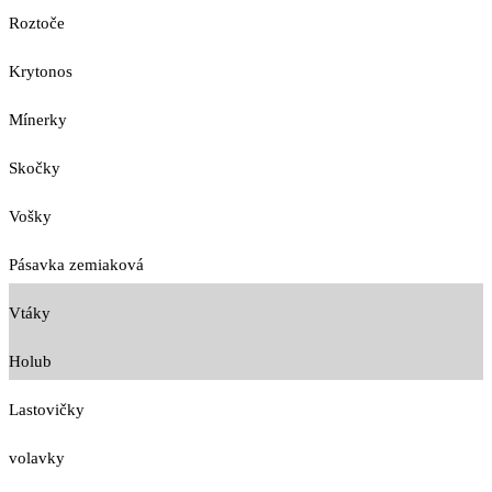
Roztoče
Krytonos
Mínerky
Skočky
Vošky
Pásavka zemiaková
Vtáky
Holub
Lastovičky
volavky