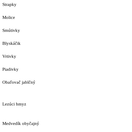
Strapky
Molice
Smútivky
Blyskáčik
Vrtivky
Piadivky
Obaľovač jablčný
Lezúci hmyz
Medvedík obyčajný