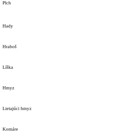
Plch
Hady
Hraboš
Líška
Hmyz
Lietajúci hmyz
Komáre