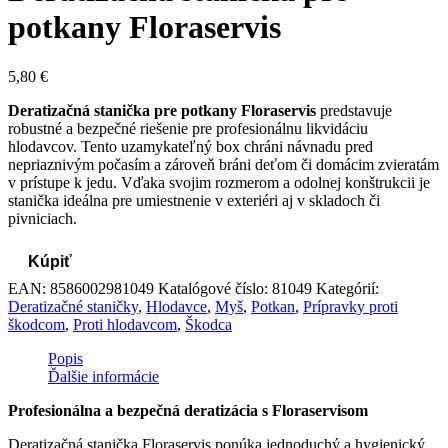
potkany Floraservis
5,80
€
Deratizačná stanička pre potkany Floraservis
predstavuje
robustné a bezpečné riešenie pre profesionálnu likvidáciu
hlodavcov. Tento uzamykateľný box chráni návnadu pred
nepriaznivým počasím a zároveň bráni deťom či domácim zvieratám
v prístupe k jedu. Vďaka svojim rozmerom a odolnej konštrukcii je
stanička ideálna pre umiestnenie v exteriéri aj v skladoch či
pivniciach.
Kúpiť
EAN:
8586002981049
Katalógové číslo:
81049
Kategórií:
Deratizačné staničky
,
Hlodavce
,
Myš
,
Potkan
,
Prípravky proti
škodcom
,
Proti hlodavcom
,
Škodca
Popis
Ďalšie informácie
Profesionálna a bezpečná deratizácia s Floraservisom
Deratizačná stanička Floraservis ponúka jednoduchý a hygienický