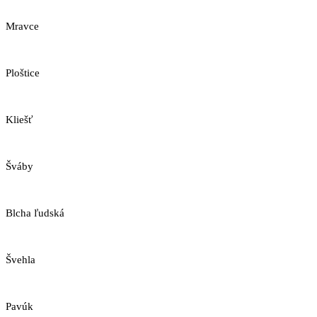
Mravce
Ploštice
Kliešť
Šváby
Blcha ľudská
Švehla
Pavúk