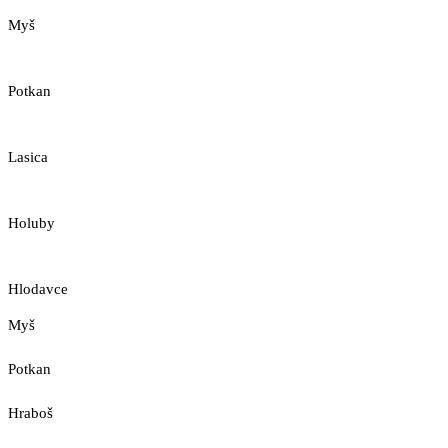
Myš
Potkan
Lasica
Holuby
Hlodavce
Myš
Potkan
Hraboš