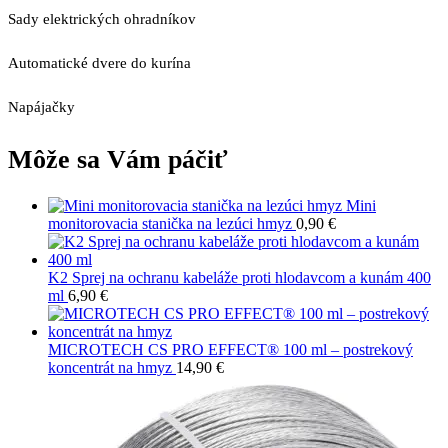
Sady elektrických ohradníkov
Automatické dvere do kurína
Napájačky
Môže sa Vám páčiť
Mini
monitorovacia stanička na lezúci hmyz
0,90
€
K2 Sprej na ochranu kabeláže proti hlodavcom a kunám 400
ml
6,90
€
MICROTECH CS PRO EFFECT® 100 ml – postrekový
koncentrát na hmyz
14,90
€