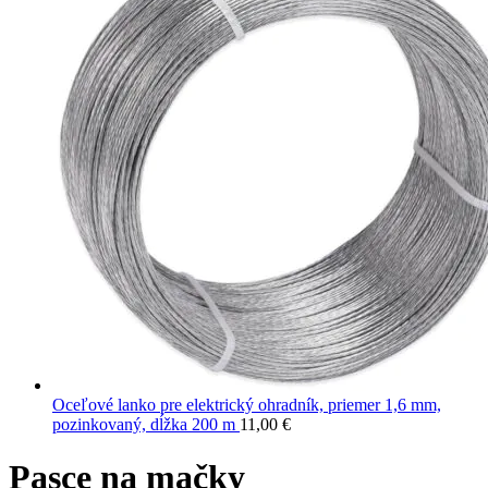
Oceľové lanko pre elektrický ohradník, priemer 1,6 mm,
pozinkovaný, dĺžka 200 m
11,00
€
Pasce na mačky