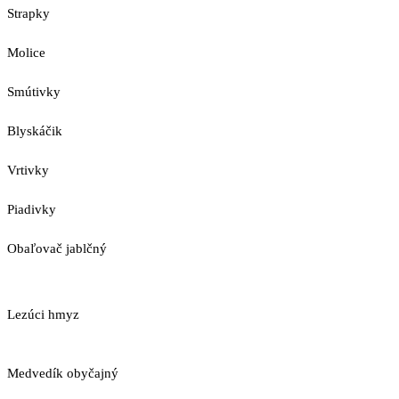
Strapky
Molice
Smútivky
Blyskáčik
Vrtivky
Piadivky
Obaľovač jablčný
Lezúci hmyz
Medvedík obyčajný