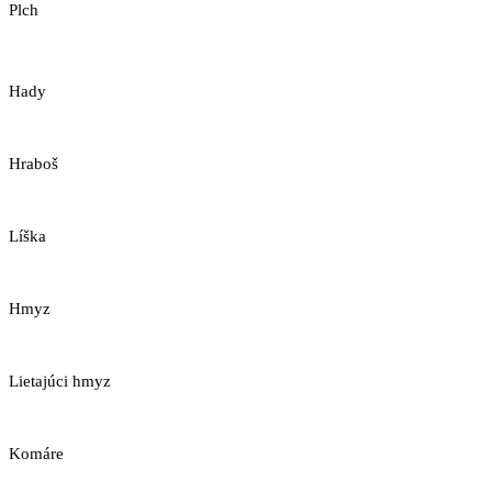
Plch
Hady
Hraboš
Líška
Hmyz
Lietajúci hmyz
Komáre