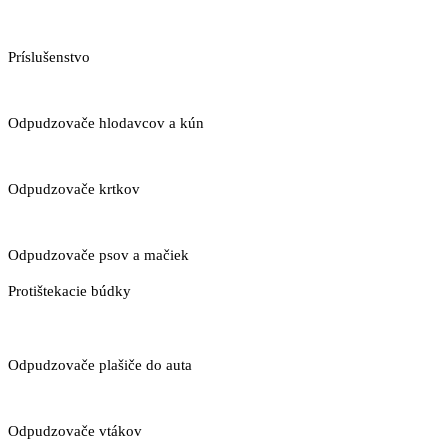
Príslušenstvo
Odpudzovače hlodavcov a kún
Odpudzovače krtkov
Odpudzovače psov a mačiek
Protištekacie búdky
Odpudzovače plašiče do auta
Odpudzovače vtákov