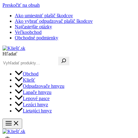
Preskočiť na obsah
Ako umiestniť plašič škodcov
Ako vybrať odpudzovač plašič škodcov
Najčastejšie otázky
Veľkoobchod
Obchodné podmienky
Hľadať
Obchod
Kliešť
Odpudzovače hmyzu
Lapače hmyzu
Lepové pasce
Lezúci hmyz
Lietajúci hmyz