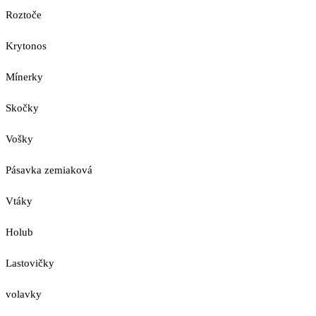
Roztoče
Krytonos
Mínerky
Skočky
Vošky
Pásavka zemiaková
Vtáky
Holub
Lastovičky
volavky