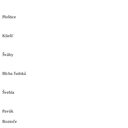
Ploštice
Kliešť
Šváby
Blcha ľudská
Švehla
Pavúk
Roztoče