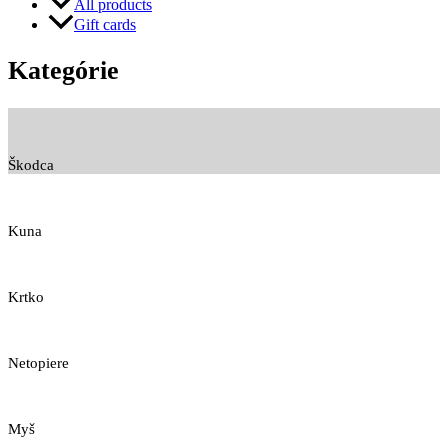
All products
Gift cards
Kategórie
Škodca
Kuna
Krtko
Netopiere
Myš