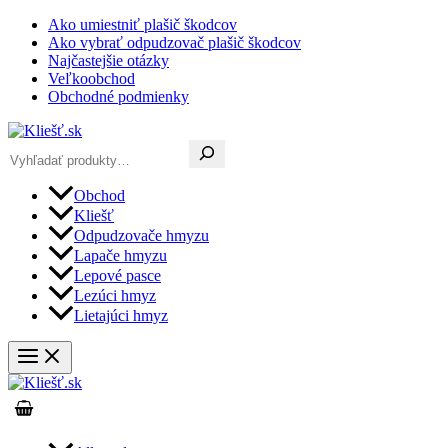
Preskočiť
Ako umiestniť plašič škodcov
na
Ako vybrať odpudzovač plašič škodcov
obsah
Najčastejšie otázky
Veľkoobchod
Obchodné podmienky
Hľadať
Obchod
Kliešť
Odpudzovače hmyzu
Lapače hmyzu
Lepové pasce
Lezúci hmyz
Lietajúci hmyz