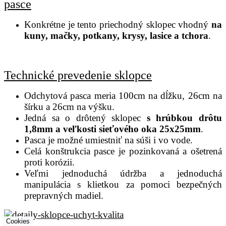
pasce
Konkrétne je tento priechodný sklopec vhodný
na
kuny, mačky, potkany, krysy, lasice a tchora
.
Technické prevedenie sklopce
Odchytová pasca meria 100cm na dĺžku, 26cm na
šírku a 26cm na výšku.
Jedná sa o drôtený sklopec
s hrúbkou drôtu
1,8mm a veľkosti sieťového oka 25x25mm
.
Pasca je možné umiestniť na súši i vo vode.
Celá konštrukcia pasce je pozinkovaná a ošetrená
proti korózii.
Veľmi jednoduchá údržba a jednoduchá
manipulácia s klietkou za pomoci bezpečných
prepravných madiel.
Cookies