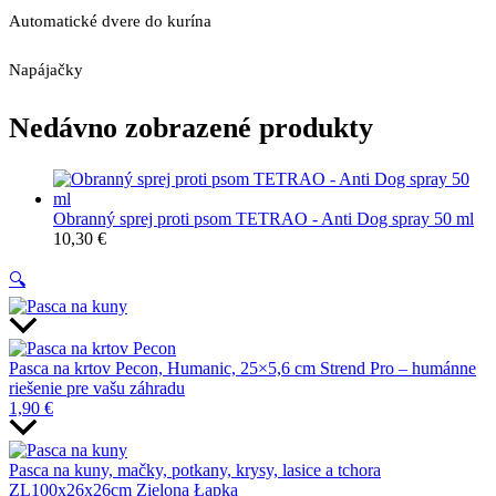
Automatické dvere do kurína
Napájačky
Nedávno zobrazené produkty
Obranný sprej proti psom TETRAO - Anti Dog spray 50 ml
10,30
€
🔍
Pasca na krtov Pecon, Humanic, 25×5,6 cm Strend Pro – humánne
riešenie pre vašu záhradu
1,90
€
Pasca na kuny, mačky, potkany, krysy, lasice a tchora
ZL100x26x26cm Zielona Łapka