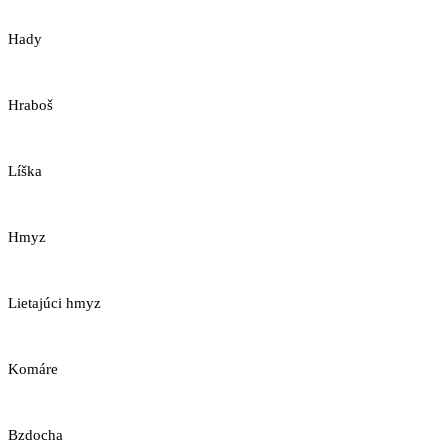
Hady
Hraboš
Líška
Hmyz
Lietajúci hmyz
Komáre
Bzdocha