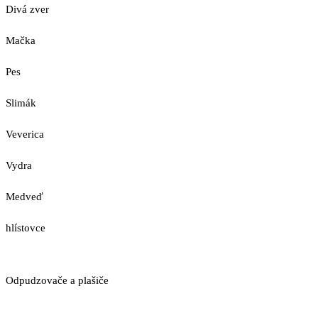
Divá zver
Mačka
Pes
Slimák
Veverica
Vydra
Medveď
hlístovce
Odpudzovače a plašiče