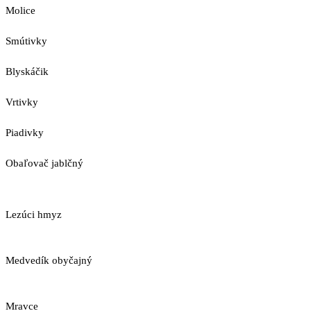
Molice
Smútivky
Blyskáčik
Vrtivky
Piadivky
Obaľovač jablčný
Lezúci hmyz
Medvedík obyčajný
Mravce