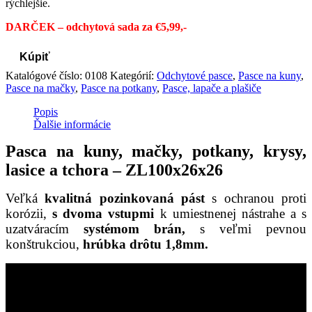
rýchlejšie.
DARČEK – odchytová sada za €5,99,-
Kúpiť
Katalógové číslo:
0108
Kategórií:
Odchytové pasce
,
Pasce na kuny
,
Pasce na mačky
,
Pasce na potkany
,
Pasce, lapače a plašiče
Popis
Ďalšie informácie
Pasca na kuny, mačky, potkany, krysy,
lasice a tchora – ZL100x26x26
Veľká
kvalitná pozinkovaná pást
s ochranou proti
korózii,
s dvoma vstupmi
k umiestnenej nástrahe a s
uzatváracím
systémom brán,
s veľmi pevnou
konštrukciou,
hrúbka drôtu 1,8mm.