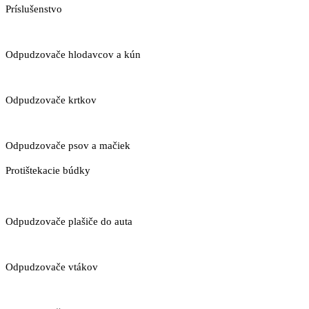
Príslušenstvo
Odpudzovače hlodavcov a kún
Odpudzovače krtkov
Odpudzovače psov a mačiek
Protištekacie búdky
Odpudzovače plašiče do auta
Odpudzovače vtákov