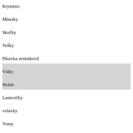
Krytonos
Mínerky
Skočky
Vošky
Pásavka zemiaková
Vtáky
Holub
Lastovičky
volavky
Vrany