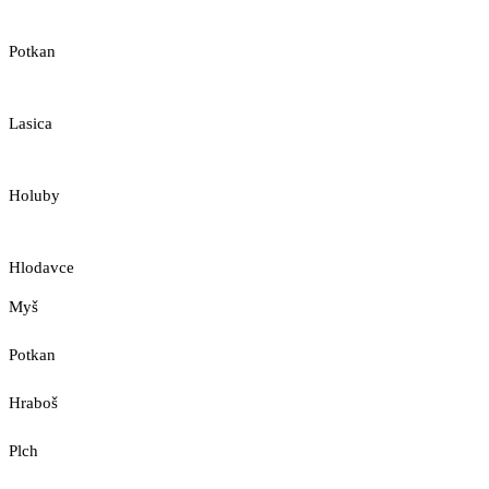
Potkan
Lasica
Holuby
Hlodavce
Myš
Potkan
Hraboš
Plch