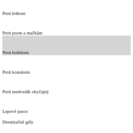
Proti krtkom
Proti psom a mačkám
Proti holubom
Proti komárom
Proti medvedík obyčajný
Lepové pasce
Deratizačné gély