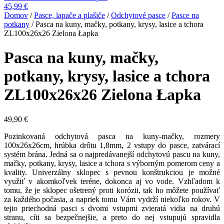
45,99
€
Domov
/
Pasce, lapače a plašiče
/
Odchytové pasce
/
Pasce na
potkany
/ Pasca na kuny, mačky, potkany, krysy, lasice a tchora
ZL100x26x26 Zielona Łapka
Pasca na kuny, mačky,
potkany, krysy, lasice a tchora
ZL100x26x26 Zielona Łapka
49,90
€
Pozinkovaná odchytová pasca na kuny-mačky, rozmery
100x26x26cm, hrúbka drôtu 1,8mm, 2 vstupy do pasce, zatvárací
systém brána. Jedná sa o najpredávanejší odchytovú pascu na kuny,
mačky, potkany, krysy, lasice a tchora s výborným pomerom ceny a
kvality. Univerzálny sklopec s pevnou konštrukciou je možné
využiť v akomkoľvek teréne, dokonca aj vo vode. Vzhľadom k
tomu, že je sklopec ošetrený proti korózii, tak ho môžete používať
za každého počasia, a napriek tomu Vám vydrží niekoľko rokov. V
tejto priechodná pasci s dvomi vstupmi zvieratá vidia na druhú
stranu, cíti sa bezpečnejšie, a preto do nej vstupujú spravidla