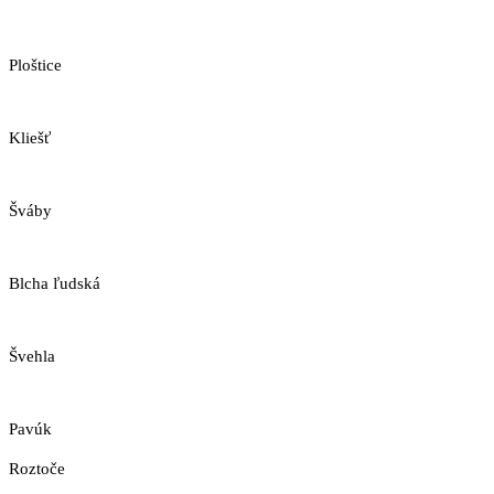
Ploštice
Kliešť
Šváby
Blcha ľudská
Švehla
Pavúk
Roztoče