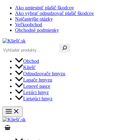
Preskočiť
Ako umiestniť plašič škodcov
na
Ako vybrať odpudzovač plašič škodcov
obsah
Najčastejšie otázky
Veľkoobchod
Obchodné podmienky
Hľadať
Obchod
Kliešť
Odpudzovače hmyzu
Lapače hmyzu
Lepové pasce
Lezúci hmyz
Lietajúci hmyz