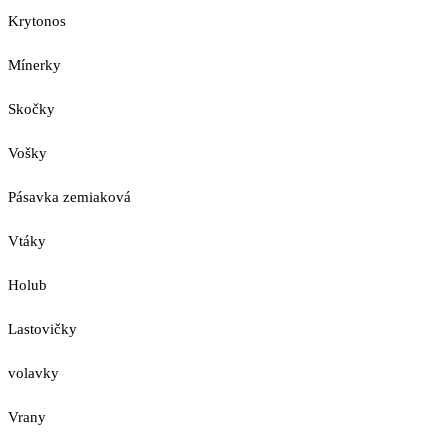
Krytonos
Mínerky
Skočky
Vošky
Pásavka zemiaková
Vtáky
Holub
Lastovičky
volavky
Vrany