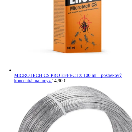
MICROTECH CS PRO EFFECT® 100 ml – postrekový
koncentrát na hmyz
14,90
€