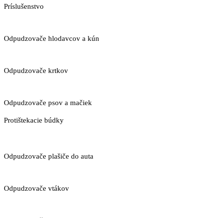
Príslušenstvo
Odpudzovače hlodavcov a kún
Odpudzovače krtkov
Odpudzovače psov a mačiek
Protištekacie búdky
Odpudzovače plašiče do auta
Odpudzovače vtákov