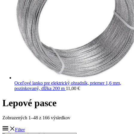
Oceľové lanko pre elektrický ohradník, priemer 1,6 mm,
pozinkovaný, dĺžka 200 m
11,00
€
Lepové pasce
Zobrazených 1–48 z 166 výsledkov
Filter