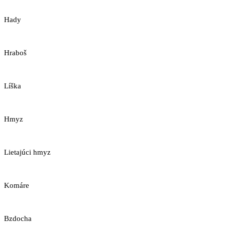
Hady
Hraboš
Líška
Hmyz
Lietajúci hmyz
Komáre
Bzdocha