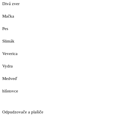
Divá zver
Mačka
Pes
Slimák
Veverica
Vydra
Medveď
hlístovce
Odpudzovače a plašiče