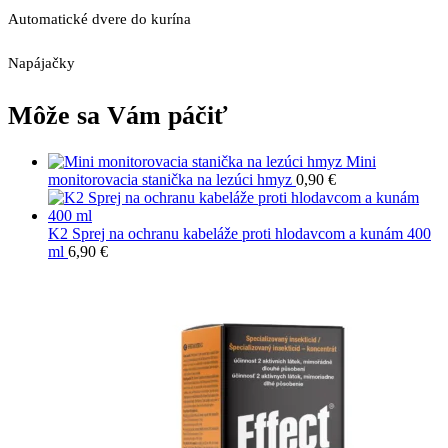
Automatické dvere do kurína
Napájačky
Môže sa Vám páčiť
Mini
monitorovacia stanička na lezúci hmyz
0,90
€
K2 Sprej na ochranu kabeláže proti hlodavcom a kunám 400
ml
6,90
€