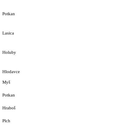
Potkan
Lasica
Holuby
Hlodavce
Myš
Potkan
Hraboš
Plch