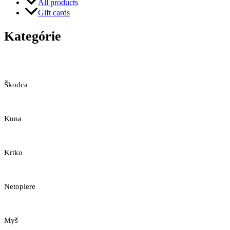
All products
Gift cards
Kategórie
Škodca
Kuna
Krtko
Netopiere
Myš