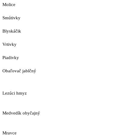
Molice
Smútivky
Blyskáčik
Vrtivky
Piadivky
Obaľovač jablčný
Lezúci hmyz
Medvedík obyčajný
Mravce