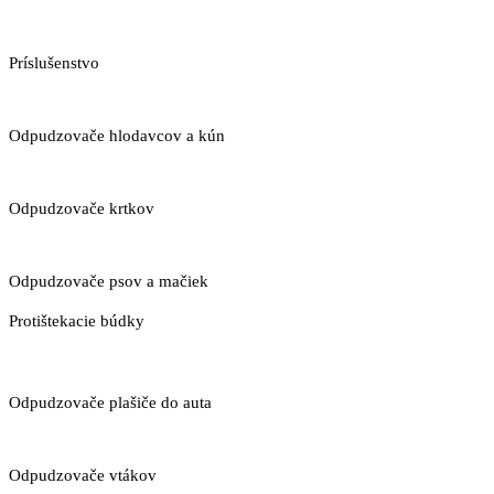
Príslušenstvo
Odpudzovače hlodavcov a kún
Odpudzovače krtkov
Odpudzovače psov a mačiek
Protištekacie búdky
Odpudzovače plašiče do auta
Odpudzovače vtákov