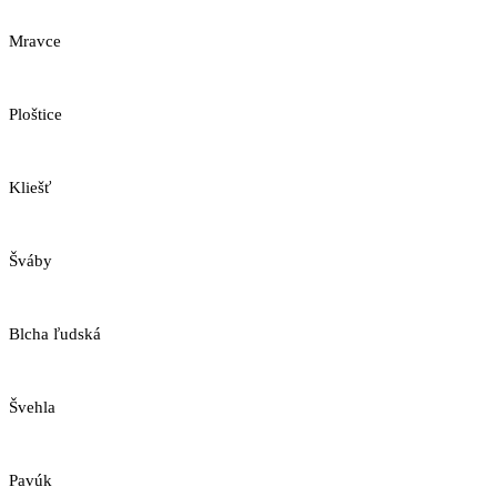
Mravce
Ploštice
Kliešť
Šváby
Blcha ľudská
Švehla
Pavúk