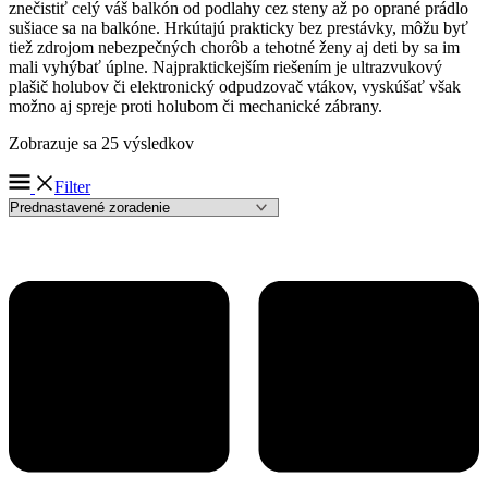
znečistiť celý váš balkón od podlahy cez steny až po oprané prádlo
sušiace sa na balkóne. Hrkútajú prakticky bez prestávky, môžu byť
tiež zdrojom nebezpečných chorôb a tehotné ženy aj deti by sa im
mali vyhýbať úplne. Najpraktickejším riešením je ultrazvukový
plašič holubov či elektronický odpudzovač vtákov, vyskúšať však
možno aj spreje proti holubom či mechanické zábrany.
Zobrazuje sa 25 výsledkov
Filter