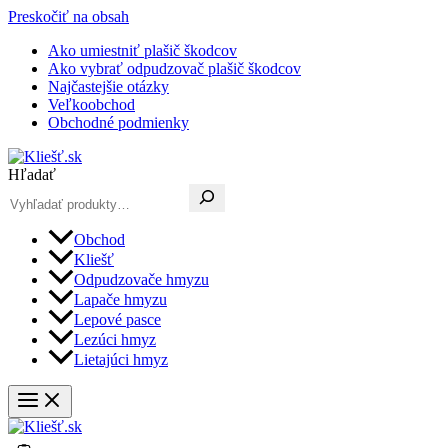
Preskočiť na obsah
Ako umiestniť plašič škodcov
Ako vybrať odpudzovač plašič škodcov
Najčastejšie otázky
Veľkoobchod
Obchodné podmienky
Hľadať
Obchod
Kliešť
Odpudzovače hmyzu
Lapače hmyzu
Lepové pasce
Lezúci hmyz
Lietajúci hmyz