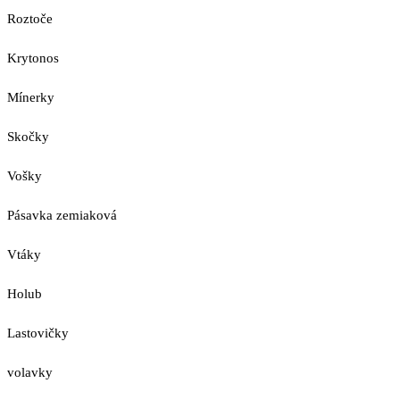
Roztoče
Krytonos
Mínerky
Skočky
Vošky
Pásavka zemiaková
Vtáky
Holub
Lastovičky
volavky