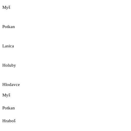
Myš
Potkan
Lasica
Holuby
Hlodavce
Myš
Potkan
Hraboš