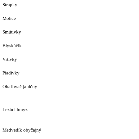
Strapky
Molice
Smútivky
Blyskáčik
Vrtivky
Piadivky
Obaľovač jablčný
Lezúci hmyz
Medvedík obyčajný