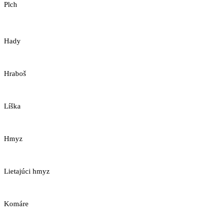
Plch
Hady
Hraboš
Líška
Hmyz
Lietajúci hmyz
Komáre