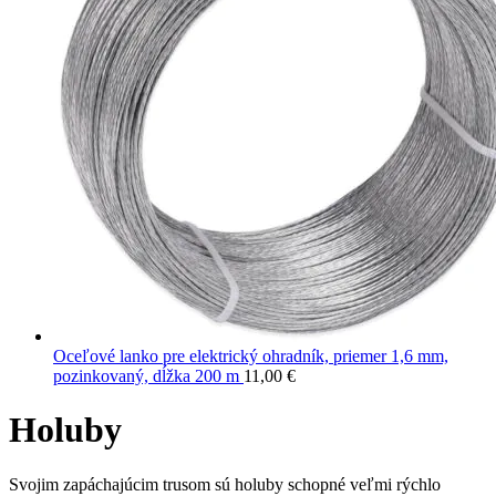
Oceľové lanko pre elektrický ohradník, priemer 1,6 mm,
pozinkovaný, dĺžka 200 m
11,00
€
Holuby
Svojim zapáchajúcim trusom sú holuby schopné veľmi rýchlo