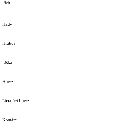
Plch
Hady
Hraboš
Líška
Hmyz
Lietajúci hmyz
Komáre