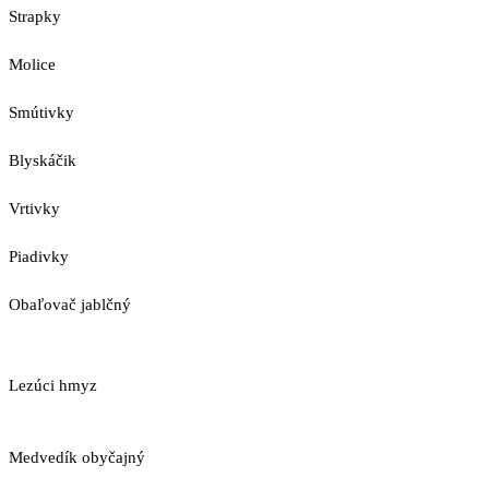
Strapky
Molice
Smútivky
Blyskáčik
Vrtivky
Piadivky
Obaľovač jablčný
Lezúci hmyz
Medvedík obyčajný