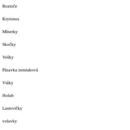
Roztoče
Krytonos
Mínerky
Skočky
Vošky
Pásavka zemiaková
Vtáky
Holub
Lastovičky
volavky