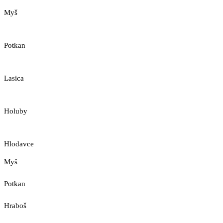
Myš
Potkan
Lasica
Holuby
Hlodavce
Myš
Potkan
Hraboš