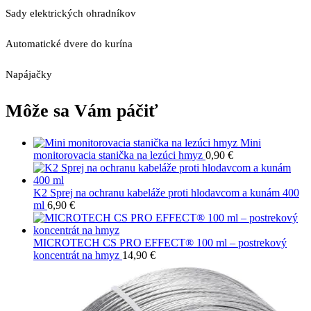
Sady elektrických ohradníkov
Automatické dvere do kurína
Napájačky
Môže sa Vám páčiť
Mini
monitorovacia stanička na lezúci hmyz
0,90
€
K2 Sprej na ochranu kabeláže proti hlodavcom a kunám 400
ml
6,90
€
MICROTECH CS PRO EFFECT® 100 ml – postrekový
koncentrát na hmyz
14,90
€