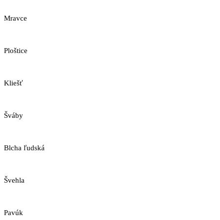
Mravce
Ploštice
Kliešť
Šváby
Blcha ľudská
Švehla
Pavúk