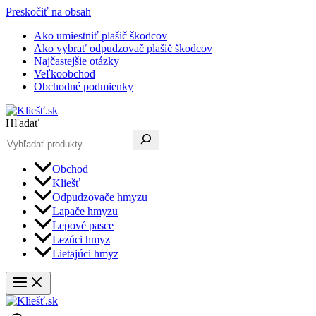
Preskočiť na obsah
Ako umiestniť plašič škodcov
Ako vybrať odpudzovač plašič škodcov
Najčastejšie otázky
Veľkoobchod
Obchodné podmienky
Hľadať
Obchod
Kliešť
Odpudzovače hmyzu
Lapače hmyzu
Lepové pasce
Lezúci hmyz
Lietajúci hmyz