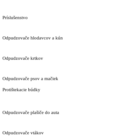
Príslušenstvo
Odpudzovače hlodavcov a kún
Odpudzovače krtkov
Odpudzovače psov a mačiek
Protištekacie búdky
Odpudzovače plašiče do auta
Odpudzovače vtákov