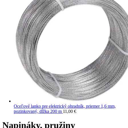
Oceľové lanko pre elektrický ohradník, priemer 1,6 mm,
pozinkovaný, dĺžka 200 m
11,00
€
Napináky, pružiny