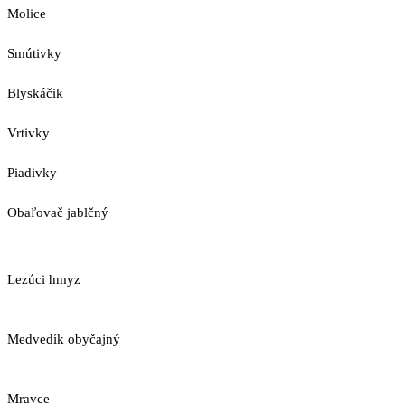
Molice
Smútivky
Blyskáčik
Vrtivky
Piadivky
Obaľovač jablčný
Lezúci hmyz
Medvedík obyčajný
Mravce