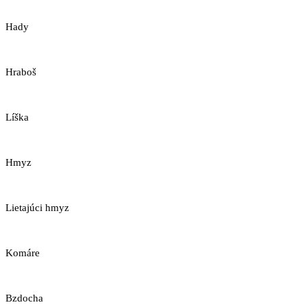
Hady
Hraboš
Líška
Hmyz
Lietajúci hmyz
Komáre
Bzdocha