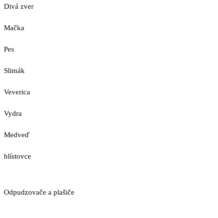
Divá zver
Mačka
Pes
Slimák
Veverica
Vydra
Medveď
hlístovce
Odpudzovače a plašiče