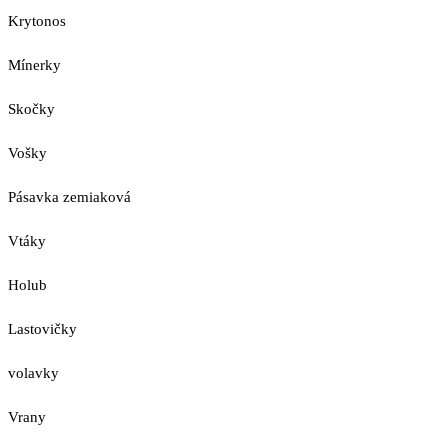
Krytonos
Mínerky
Skočky
Vošky
Pásavka zemiaková
Vtáky
Holub
Lastovičky
volavky
Vrany