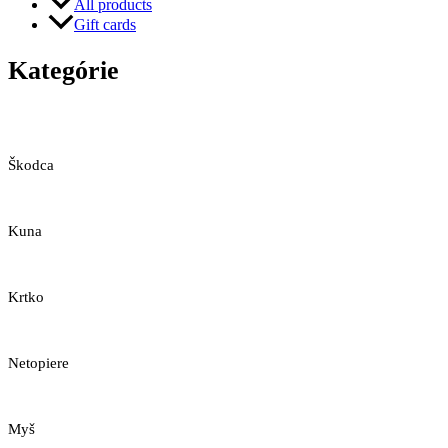
All products
Gift cards
Kategórie
Škodca
Kuna
Krtko
Netopiere
Myš