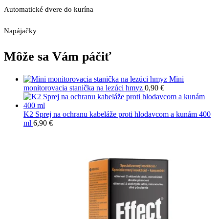
Automatické dvere do kurína
Napájačky
Môže sa Vám páčiť
Mini
monitorovacia stanička na lezúci hmyz
0,90
€
K2 Sprej na ochranu kabeláže proti hlodavcom a kunám 400
ml
6,90
€