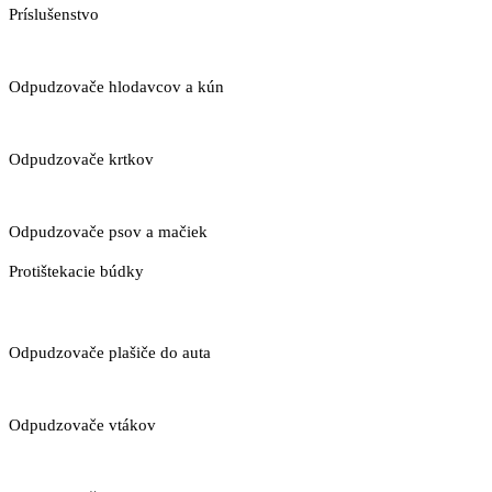
Príslušenstvo
Odpudzovače hlodavcov a kún
Odpudzovače krtkov
Odpudzovače psov a mačiek
Protištekacie búdky
Odpudzovače plašiče do auta
Odpudzovače vtákov