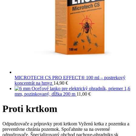
MICROTECH CS PRO EFFECT® 100 ml – postrekový
koncentrát na hmyz
14,90
€
Oceľové lanko pre elektrický ohradník, priemer 1,6
mm, pozinkovaný, dĺžka 200 m
11,00
€
Proti krtkom
Odpudzovače a prípravky proti krtkom Vyženú krtka z pozemku a
preventívne chránia pozemok. Spoľahnite sa na overené
odpudzovače. Špecializovaný obchod pachove-ohradniky.sk