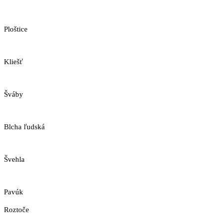
Ploštice
Kliešť
Šváby
Blcha ľudská
Švehla
Pavúk
Roztoče