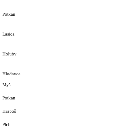
Potkan
Lasica
Holuby
Hlodavce
Myš
Potkan
Hraboš
Plch