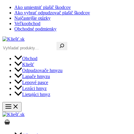
Preskočiť
Ako umiestniť plašič škodcov
na
Ako vybrať odpudzovač plašič škodcov
obsah
Najčastejšie otázky
Veľkoobchod
Obchodné podmienky
Hľadať
Obchod
Kliešť
Odpudzovače hmyzu
Lapače hmyzu
Lepové pasce
Lezúci hmyz
Lietajúci hmyz