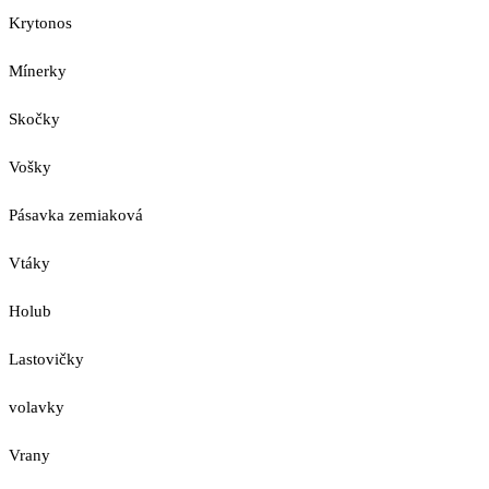
Krytonos
Mínerky
Skočky
Vošky
Pásavka zemiaková
Vtáky
Holub
Lastovičky
volavky
Vrany