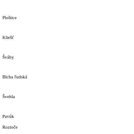
Ploštice
Kliešť
Šváby
Blcha ľudská
Švehla
Pavúk
Roztoče