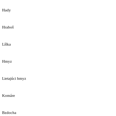
Hady
Hraboš
Líška
Hmyz
Lietajúci hmyz
Komáre
Bzdocha