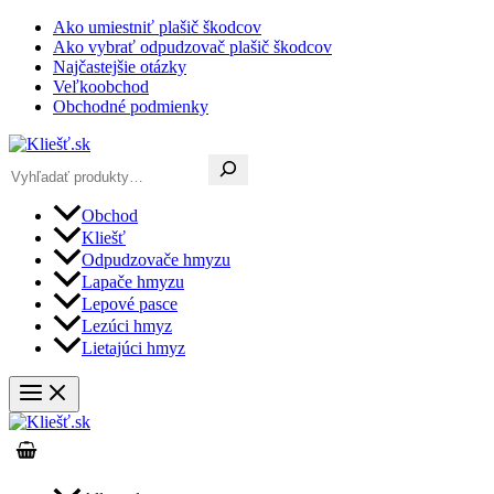
Preskočiť
Ako umiestniť plašič škodcov
na
Ako vybrať odpudzovač plašič škodcov
obsah
Najčastejšie otázky
Veľkoobchod
Obchodné podmienky
Hľadať
Obchod
Kliešť
Odpudzovače hmyzu
Lapače hmyzu
Lepové pasce
Lezúci hmyz
Lietajúci hmyz