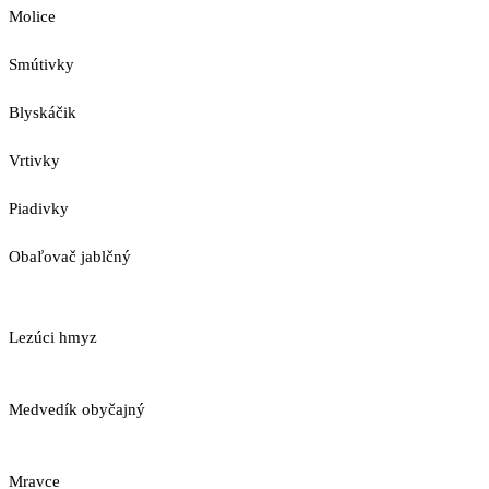
Molice
Smútivky
Blyskáčik
Vrtivky
Piadivky
Obaľovač jablčný
Lezúci hmyz
Medvedík obyčajný
Mravce