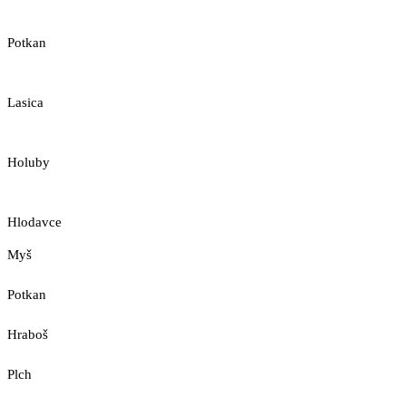
Potkan
Lasica
Holuby
Hlodavce
Myš
Potkan
Hraboš
Plch