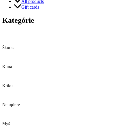
All products
Gift cards
Kategórie
Škodca
Kuna
Krtko
Netopiere
Myš