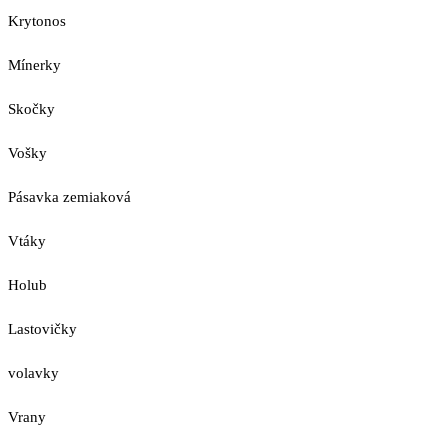
Krytonos
Mínerky
Skočky
Vošky
Pásavka zemiaková
Vtáky
Holub
Lastovičky
volavky
Vrany