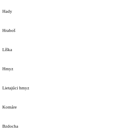
Hady
Hraboš
Líška
Hmyz
Lietajúci hmyz
Komáre
Bzdocha