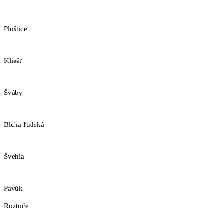
Ploštice
Kliešť
Šváby
Blcha ľudská
Švehla
Pavúk
Roztoče