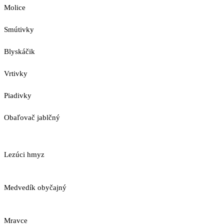
Molice
Smútivky
Blyskáčik
Vrtivky
Piadivky
Obaľovač jablčný
Lezúci hmyz
Medvedík obyčajný
Mravce