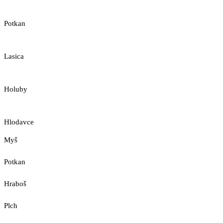
Potkan
Lasica
Holuby
Hlodavce
Myš
Potkan
Hraboš
Plch