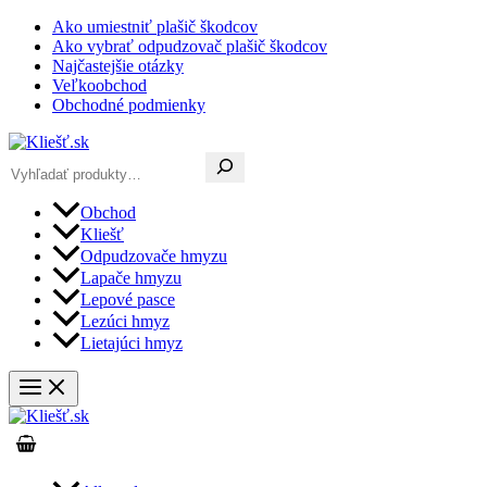
Preskočiť
Ako umiestniť plašič škodcov
na
Ako vybrať odpudzovač plašič škodcov
obsah
Najčastejšie otázky
Veľkoobchod
Obchodné podmienky
Hľadať
Obchod
Kliešť
Odpudzovače hmyzu
Lapače hmyzu
Lepové pasce
Lezúci hmyz
Lietajúci hmyz