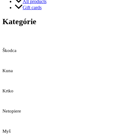
All products
Gift cards
Kategórie
Škodca
Kuna
Krtko
Netopiere
Myš