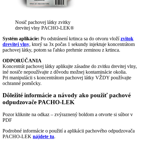
Nosič pachovej látky zvitky
drevitej vlny PACHO-LEK®
Systém aplikácie:
Po odstránení krtinca sa do otvoru vloží
zvitok
drevitej vlny
, ktorý sa 3x počas 1 sekundy injektuje koncentrátom
pachovej látky, potom sa ľahko prehrnie zeminou z krtinca.
ODPORÚČANIA
Koncentrát pachovej látky aplikujte zásadne do zvitku drevitej vlny,
iné nosiče nepoužívajte z dôvodu možnej kontaminácie okolia.
Pri manipulácii s koncentrátom pachovej látky VŽDY používajte
ochranné pomôcky.
Dôležité informácie a návody ako použiť pachové
odpudzovače PACHO-LEK
Pozor kliknite na odkaz – zvýraznený boldom a otvorte si súbor v
PDF
Podrobné informácie o použití a aplikácii pachového odpudzovača
PACHO-LEK
nájdete tu
.