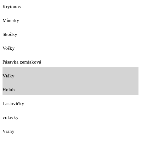
Krytonos
Mínerky
Skočky
Vošky
Pásavka zemiaková
Vtáky
Holub
Lastovičky
volavky
Vrany