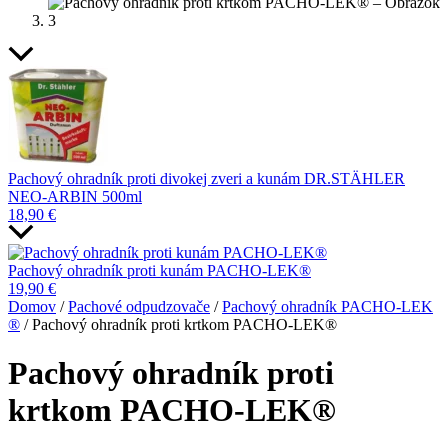
Pachový ohradník proti divokej zveri a kunám DR.STÄHLER
NEO-ARBIN 500ml
18,90
€
Pachový ohradník proti kunám PACHO-LEK®
19,90
€
Domov
/
Pachové odpudzovače
/
Pachový ohradník PACHO-LEK
®
/ Pachový ohradník proti krtkom PACHO-LEK®
Pachový ohradník proti
krtkom PACHO-LEK®