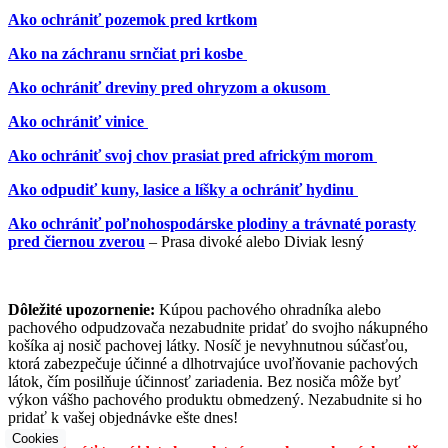
Ako ochrániť pozemok pred krtkom
Ako na záchranu srnčiat pri kosbe
Ako ochrániť dreviny pred ohryzom a okusom
Ako ochrániť vinice
Ako ochrániť svoj chov prasiat pred africkým morom
Ako odpudiť kuny, lasice a líšky a ochrániť hydinu
Ako ochrániť poľnohospodárske plodiny a trávnaté porasty
pred čiernou zverou
– Prasa divoké alebo Diviak lesný
Dôležité upozornenie:
Kúpou pachového ohradníka alebo
pachového odpudzovača nezabudnite pridať do svojho nákupného
košíka aj nosič pachovej látky. Nosíč je nevyhnutnou súčasťou,
ktorá zabezpečuje účinné a dlhotrvajúce uvoľňovanie pachových
látok, čím posilňuje účinnosť zariadenia. Bez nosiča môže byť
výkon vášho pachového produktu obmedzený. Nezabudnite si ho
pridať k vašej objednávke ešte dnes!
Cookies