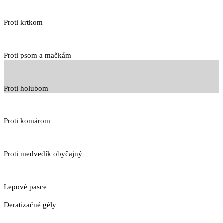
Proti krtkom
Proti psom a mačkám
Proti holubom
Proti komárom
Proti medvedík obyčajný
Lepové pasce
Deratizačné gély