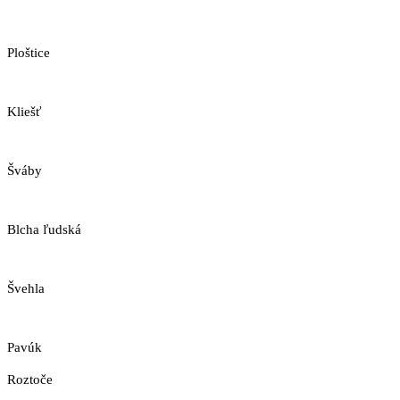
Ploštice
Kliešť
Šváby
Blcha ľudská
Švehla
Pavúk
Roztoče