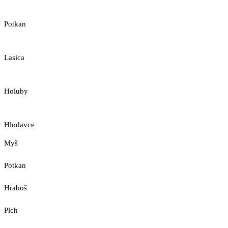
Potkan
Lasica
Holuby
Hlodavce
Myš
Potkan
Hraboš
Plch