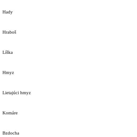
Hady
Hraboš
Líška
Hmyz
Lietajúci hmyz
Komáre
Bzdocha