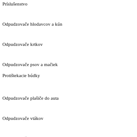
Príslušenstvo
Odpudzovače hlodavcov a kún
Odpudzovače krtkov
Odpudzovače psov a mačiek
Protištekacie búdky
Odpudzovače plašiče do auta
Odpudzovače vtákov