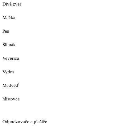
Divá zver
Mačka
Pes
Slimák
Veverica
Vydra
Medveď
hlístovce
Odpudzovače a plašiče