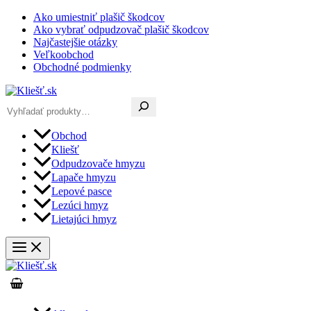
Preskočiť
Ako umiestniť plašič škodcov
na
Ako vybrať odpudzovač plašič škodcov
obsah
Najčastejšie otázky
Veľkoobchod
Obchodné podmienky
Hľadať
Obchod
Kliešť
Odpudzovače hmyzu
Lapače hmyzu
Lepové pasce
Lezúci hmyz
Lietajúci hmyz