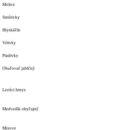
Molice
Smútivky
Blyskáčik
Vrtivky
Piadivky
Obaľovač jablčný
Lezúci hmyz
Medvedík obyčajný
Mravce