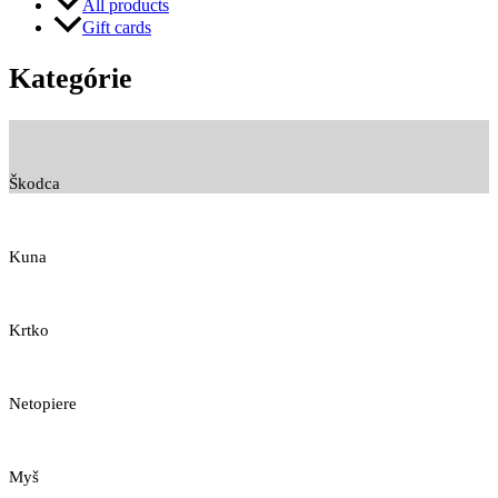
All products
Gift cards
Kategórie
Škodca
Kuna
Krtko
Netopiere
Myš