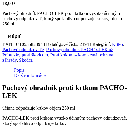
18,90
€
Pachový ohradník PACHO-LEK proti krtkom vysoko účinným
pachový odpudzovač, ktorý spoľahlivo odpudzuje krtkov, objem
250ml
Kúpiť
EAN:
0710535823943
Katalógové číslo:
23943
Kategórií:
Krtko
,
Pachové odpudzovače
,
Pachový ohradník PACHO-LEK ®
,
Prípravky proti škodcom
,
Proti krtkom – kompletná ochrana
záhrady
,
Škodca
Popis
Ďalšie informácie
Pachový ohradník proti krtkom PACHO-
LEK
účinne odpudzuje krtkov objem 250 ml
PACHO-LEK proti krtkom vysoko účinným pachový odpudzovač,
ktorý spoľahlivo odpudzuje krtkov