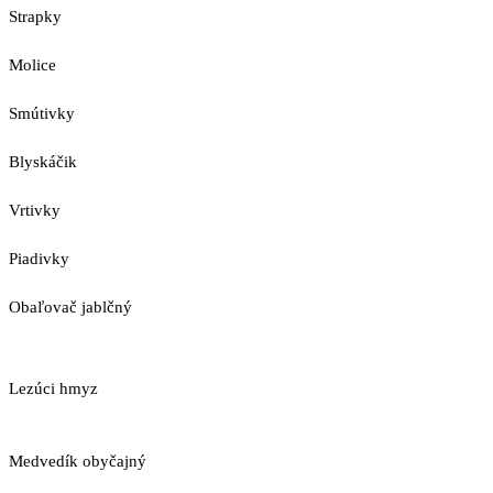
Strapky
Molice
Smútivky
Blyskáčik
Vrtivky
Piadivky
Obaľovač jablčný
Lezúci hmyz
Medvedík obyčajný