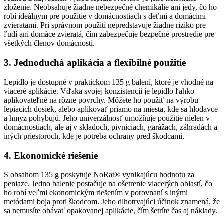
zloženie. Neobsahuje žiadne nebezpečné chemikálie ani jedy, čo ho
robí ideálnym pre použitie v domácnostiach s deťmi a domácimi
zvieratami. Pri správnom použití nepredstavuje žiadne riziko pre
ľudí ani domáce zvieratá, čím zabezpečuje bezpečné prostredie pre
všetkých členov domácnosti.
3. Jednoduchá aplikácia a flexibilné použitie
Lepidlo je dostupné v praktickom 135 g balení, ktoré je vhodné na
viaceré aplikácie. Vďaka svojej konzistencii je lepidlo ľahko
aplikovateľné na rôzne povrchy. Môžete ho použiť na výrobu
lepiacich dosiek, alebo aplikovať priamo na miesta, kde sa hlodavce
a hmyz pohybujú. Jeho univerzálnosť umožňuje použitie nielen v
domácnostiach, ale aj v skladoch, pivniciach, garážach, záhradách a
iných priestoroch, kde je potreba ochrany pred škodcami.
4. Ekonomické riešenie
S obsahom 135 g poskytuje NoRat® vynikajúcu hodnotu za
peniaze. Jedno balenie postačuje na ošetrenie viacerých oblastí, čo
ho robí veľmi ekonomickým riešením v porovnaní s inými
metódami boja proti škodcom. Jeho dlhotrvajúci účinok znamená, že
sa nemusíte obávať opakovanej aplikácie, čím šetríte čas aj náklady.