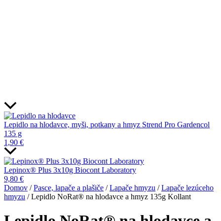
Lepidlo na hlodavce, myši, potkany a hmyz Strend Pro Gardencol
135 g
1,90
€
Lepinox® Plus 3x10g Biocont Laboratory
9,80
€
Domov
/
Pasce, lapače a plašiče
/
Lapače hmyzu
/
Lapače lezúceho
hmyzu
/ Lepidlo NoRat® na hlodavce a hmyz 135g Kollant
Lepidlo NoRat® na hlodavce a