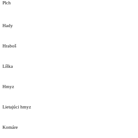
Plch
Hady
Hraboš
Líška
Hmyz
Lietajúci hmyz
Komáre