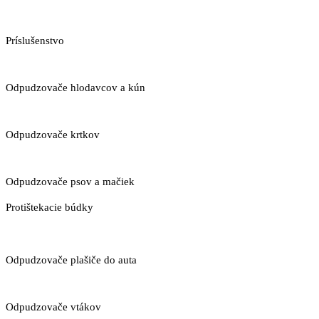
Príslušenstvo
Odpudzovače hlodavcov a kún
Odpudzovače krtkov
Odpudzovače psov a mačiek
Protištekacie búdky
Odpudzovače plašiče do auta
Odpudzovače vtákov