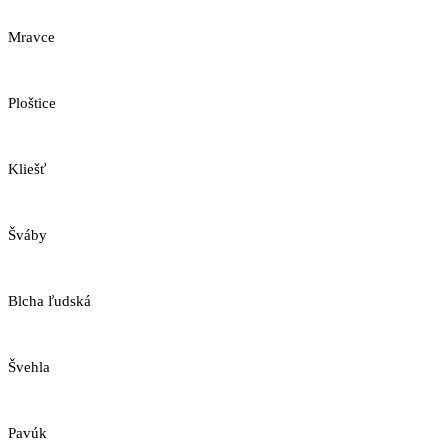
Mravce
Ploštice
Kliešť
Šváby
Blcha ľudská
Švehla
Pavúk