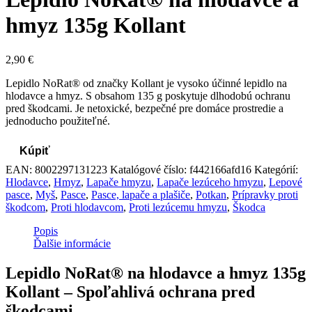
hmyz 135g Kollant
2,90
€
Lepidlo NoRat® od značky Kollant je vysoko účinné lepidlo na
hlodavce a hmyz. S obsahom 135 g poskytuje dlhodobú ochranu
pred škodcami. Je netoxické, bezpečné pre domáce prostredie a
jednoducho použiteľné.
Kúpiť
EAN:
8002297131223
Katalógové číslo:
f442166afd16
Kategórií:
Hlodavce
,
Hmyz
,
Lapače hmyzu
,
Lapače lezúceho hmyzu
,
Lepové
pasce
,
Myš
,
Pasce
,
Pasce, lapače a plašiče
,
Potkan
,
Prípravky proti
škodcom
,
Proti hlodavcom
,
Proti lezúcemu hmyzu
,
Škodca
Popis
Ďalšie informácie
Lepidlo NoRat® na hlodavce a hmyz 135g
Kollant – Spoľahlivá ochrana pred
škodcami