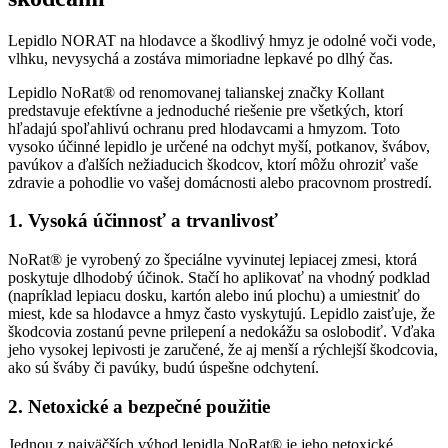
Lepidlo NORAT na hlodavce a škodlivý hmyz je odolné voči vode,
vlhku, nevysychá a zostáva mimoriadne lepkavé po dlhý čas.
Lepidlo NoRat® od renomovanej talianskej značky Kollant
predstavuje efektívne a jednoduché riešenie pre všetkých, ktorí
hľadajú spoľahlivú ochranu pred hlodavcami a hmyzom. Toto
vysoko účinné lepidlo je určené na odchyt myší, potkanov, švábov,
pavúkov a ďalších nežiaducich škodcov, ktorí môžu ohroziť vaše
zdravie a pohodlie vo vašej domácnosti alebo pracovnom prostredí.
1. Vysoká účinnosť a trvanlivosť
NoRat® je vyrobený zo špeciálne vyvinutej lepiacej zmesi, ktorá
poskytuje dlhodobý účinok. Stačí ho aplikovať na vhodný podklad
(napríklad lepiacu dosku, kartón alebo inú plochu) a umiestniť do
miest, kde sa hlodavce a hmyz často vyskytujú. Lepidlo zaisťuje, že
škodcovia zostanú pevne prilepení a nedokážu sa oslobodiť. Vďaka
jeho vysokej lepivosti je zaručené, že aj menší a rýchlejší škodcovia,
ako sú šváby či pavúky, budú úspešne odchytení.
2. Netoxické a bezpečné použitie
Jednou z najväčších výhod lepidla NoRat® je jeho netoxické