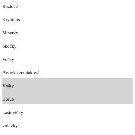
Roztoče
Krytonos
Mínerky
Skočky
Vošky
Pásavka zemiaková
Vtáky
Holub
Lastovičky
volavky