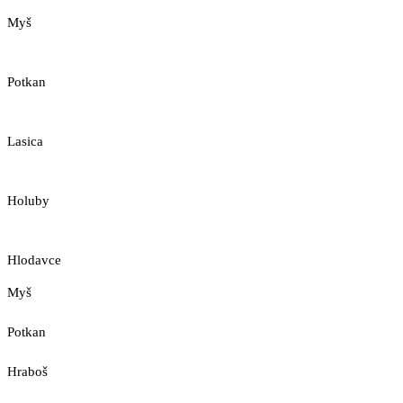
Myš
Potkan
Lasica
Holuby
Hlodavce
Myš
Potkan
Hraboš