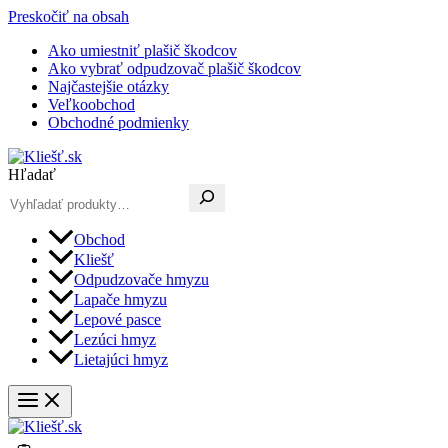
Preskočiť na obsah
Ako umiestniť plašič škodcov
Ako vybrať odpudzovač plašič škodcov
Najčastejšie otázky
Veľkoobchod
Obchodné podmienky
Hľadať
Obchod
Kliešť
Odpudzovače hmyzu
Lapače hmyzu
Lepové pasce
Lezúci hmyz
Lietajúci hmyz