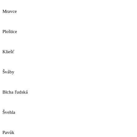
Mravce
Ploštice
Kliešť
Šváby
Blcha ľudská
Švehla
Pavúk