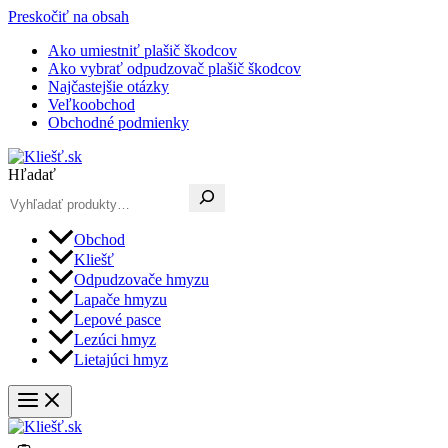
Preskočiť na obsah
Ako umiestniť plašič škodcov
Ako vybrať odpudzovač plašič škodcov
Najčastejšie otázky
Veľkoobchod
Obchodné podmienky
Hľadať
Obchod
Kliešť
Odpudzovače hmyzu
Lapače hmyzu
Lepové pasce
Lezúci hmyz
Lietajúci hmyz