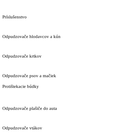
Príslušenstvo
Odpudzovače hlodavcov a kún
Odpudzovače krtkov
Odpudzovače psov a mačiek
Protištekacie búdky
Odpudzovače plašiče do auta
Odpudzovače vtákov