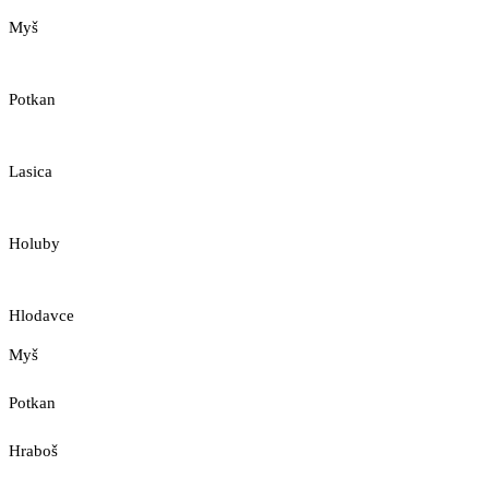
Myš
Potkan
Lasica
Holuby
Hlodavce
Myš
Potkan
Hraboš