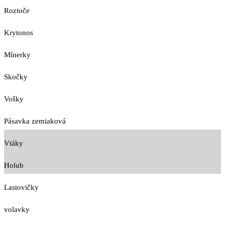
Roztoče
Krytonos
Mínerky
Skočky
Vošky
Pásavka zemiaková
Vtáky
Holub
Lastovičky
volavky