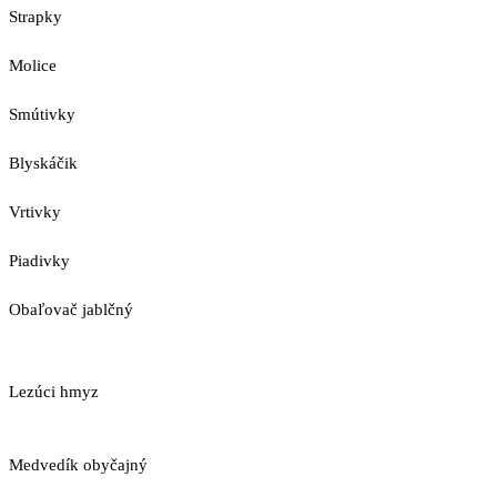
Strapky
Molice
Smútivky
Blyskáčik
Vrtivky
Piadivky
Obaľovač jablčný
Lezúci hmyz
Medvedík obyčajný