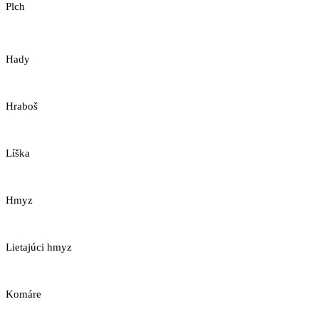
Plch
Hady
Hraboš
Líška
Hmyz
Lietajúci hmyz
Komáre