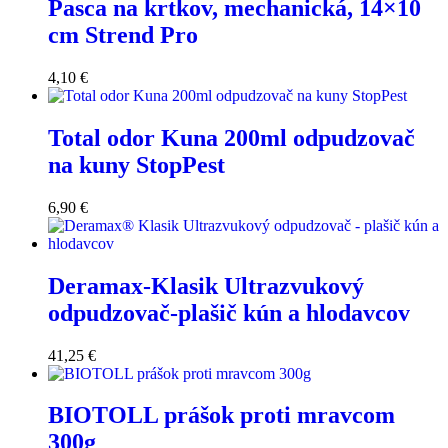
Pasca na krtkov, mechanická, 14×10
cm Strend Pro
4,10
€
Total odor Kuna 200ml odpudzovač
na kuny StopPest
6,90
€
Deramax-Klasik Ultrazvukový
odpudzovač-plašič kún a hlodavcov
41,25
€
BIOTOLL prášok proti mravcom
300g