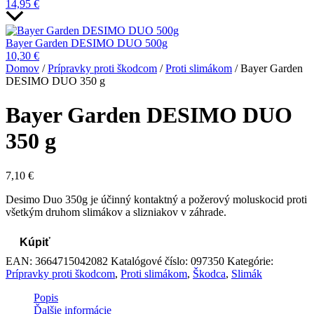
14,95
€
Bayer Garden DESIMO DUO 500g
10,30
€
Domov
/
Prípravky proti škodcom
/
Proti slimákom
/ Bayer Garden
DESIMO DUO 350 g
Bayer Garden DESIMO DUO
350 g
7,10
€
Desimo Duo 350g je účinný kontaktný a požerový moluskocid proti
všetkým druhom slimákov a slizniakov v záhrade.
Kúpiť
EAN:
3664715042082
Katalógové číslo:
097350
Kategórie:
Prípravky proti škodcom
,
Proti slimákom
,
Škodca
,
Slimák
Popis
Ďalšie informácie