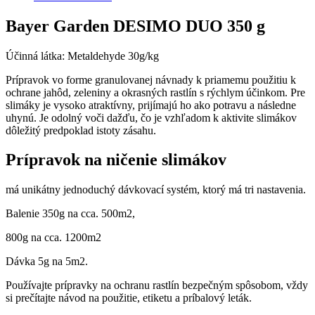
Bayer Garden DESIMO DUO 350 g
Účinná látka: Metaldehyde 30g/kg
Prípravok vo forme granulovanej návnady k priamemu použitiu k
ochrane jahôd, zeleniny a okrasných rastlín s rýchlym účinkom. Pre
slimáky je vysoko atraktívny, prijímajú ho ako potravu a následne
uhynú. Je odolný voči dažďu, čo je vzhľadom k aktivite slimákov
dôležitý predpoklad istoty zásahu.
Prípravok na ničenie slimákov
má unikátny jednoduchý dávkovací systém, ktorý má tri nastavenia.
Balenie 350g na cca. 500m2,
800g na cca. 1200m2
Dávka 5g na 5m2.
Používajte prípravky na ochranu rastlín bezpečným spôsobom, vždy
si prečítajte návod na použitie, etiketu a príbalový leták.