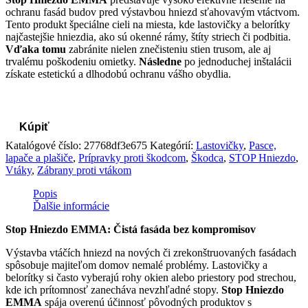
ochranu fasád budov pred výstavbou hniezd sťahovavým vtáctvom.
Tento produkt špeciálne cieli na miesta, kde lastovičky a belorítky
najčastejšie hniezdia, ako sú okenné rámy, štíty striech či podbitia.
Vďaka tomu
zabránite nielen znečisteniu stien trusom, ale aj
trvalému poškodeniu omietky.
Následne
po jednoduchej inštalácii
získate estetickú a dlhodobú ochranu vášho obydlia.
Kúpiť
Katalógové číslo:
27768df3e675
Kategórií:
Lastovičky
,
Pasce,
lapače a plašiče
,
Prípravky proti škodcom
,
Škodca
,
STOP Hniezdo
,
Vtáky
,
Zábrany proti vtákom
Popis
Ďalšie informácie
Stop Hniezdo EMMA: Čistá fasáda bez kompromisov
Výstavba vtáčích hniezd na nových či zrekonštruovaných fasádach
spôsobuje majiteľom domov nemalé problémy. Lastovičky a
belorítky si často vyberajú rohy okien alebo priestory pod strechou,
kde ich prítomnosť zanecháva nevzhľadné stopy.
Stop Hniezdo
EMMA
spája overenú účinnosť pôvodných produktov s