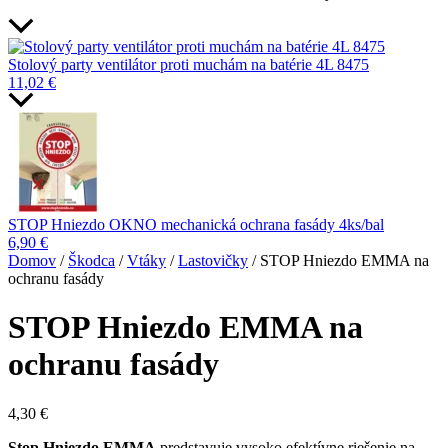
Stolový party ventilátor proti muchám na batérie 4L 8475
11,02
€
STOP Hniezdo OKNO mechanická ochrana fasády 4ks/bal
6,90
€
Domov
/
Škodca
/
Vtáky
/
Lastovičky
/ STOP Hniezdo EMMA na
ochranu fasády
STOP Hniezdo EMMA na
ochranu fasády
4,30
€
Stop Hniezdo EMMA
predstavuje vysoko efektívne riešenie na