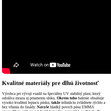
Kvalitné materiály pre dlhú životnosť
Výrobca pri vývoji vsadil na špeciálny UV stabilný plast, ktorý
odoláva mrazu aj priamemu slnku.
Okrem toho
balenie obsahuje
vysoko kvalitnú lepiacu pásku,
takže
inštaláciu zvládnete rýchlo a
bez vŕtania do fasády.
Navyše
hladký povrch pásu EMMA