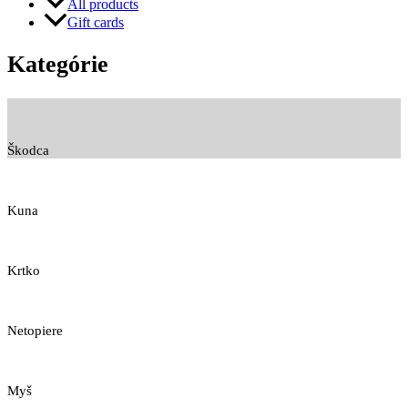
All products
Gift cards
Kategórie
Škodca
Kuna
Krtko
Netopiere
Myš