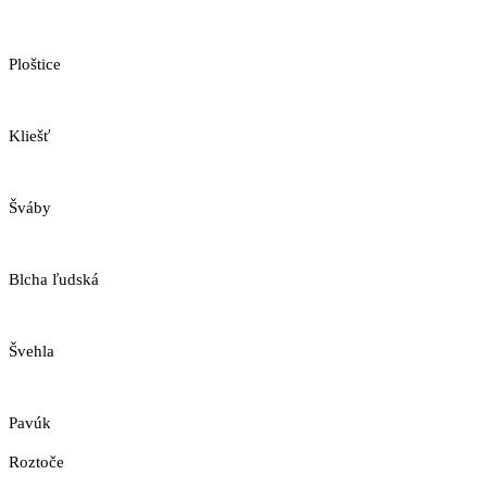
Ploštice
Kliešť
Šváby
Blcha ľudská
Švehla
Pavúk
Roztoče