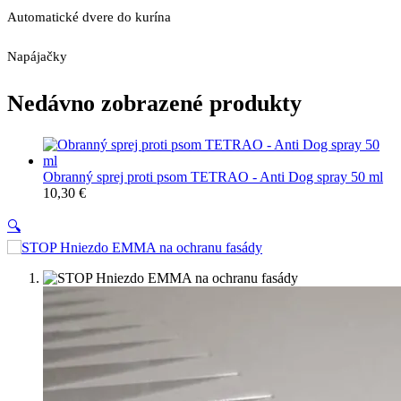
Automatické dvere do kurína
Napájačky
Nedávno zobrazené produkty
Obranný sprej proti psom TETRAO - Anti Dog spray 50 ml
10,30
€
🔍