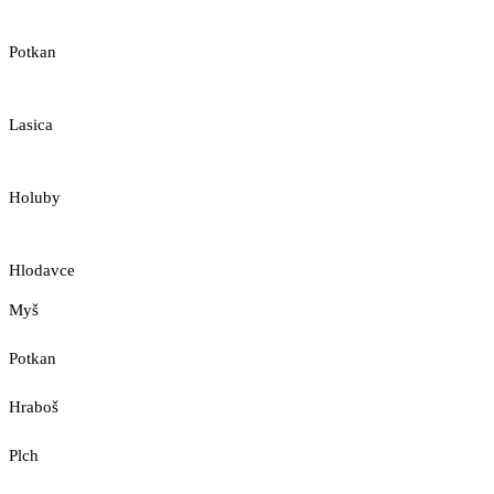
Potkan
Lasica
Holuby
Hlodavce
Myš
Potkan
Hraboš
Plch