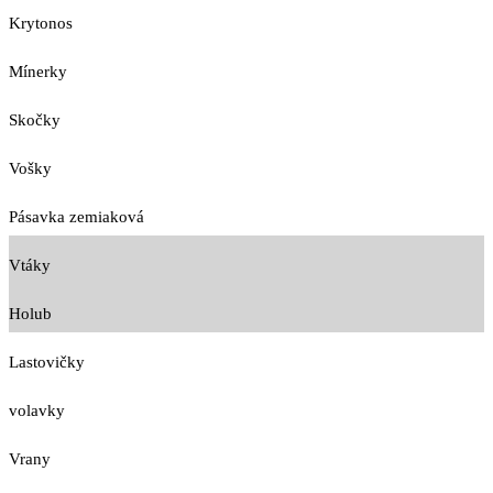
Krytonos
Mínerky
Skočky
Vošky
Pásavka zemiaková
Vtáky
Holub
Lastovičky
volavky
Vrany