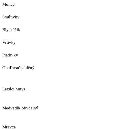
Molice
Smútivky
Blyskáčik
Vrtivky
Piadivky
Obaľovač jablčný
Lezúci hmyz
Medvedík obyčajný
Mravce