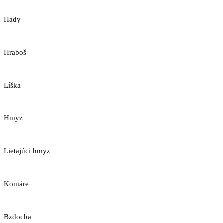
Hady
Hraboš
Líška
Hmyz
Lietajúci hmyz
Komáre
Bzdocha