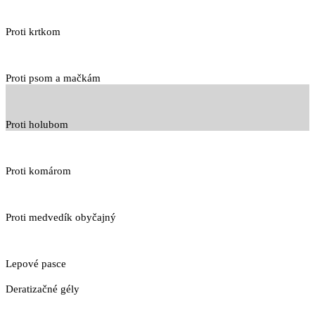
Proti krtkom
Proti psom a mačkám
Proti holubom
Proti komárom
Proti medvedík obyčajný
Lepové pasce
Deratizačné gély