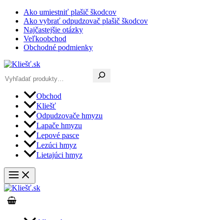
Preskočiť
Ako umiestniť plašič škodcov
na
Ako vybrať odpudzovač plašič škodcov
obsah
Najčastejšie otázky
Veľkoobchod
Obchodné podmienky
Hľadať
Obchod
Kliešť
Odpudzovače hmyzu
Lapače hmyzu
Lepové pasce
Lezúci hmyz
Lietajúci hmyz