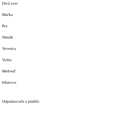
Divá zver
Mačka
Pes
Slimák
Veverica
Vydra
Medveď
hlístovce
Odpudzovače a plašiče