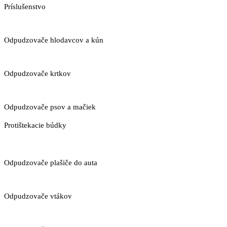
Príslušenstvo
Odpudzovače hlodavcov a kún
Odpudzovače krtkov
Odpudzovače psov a mačiek
Protištekacie búdky
Odpudzovače plašiče do auta
Odpudzovače vtákov