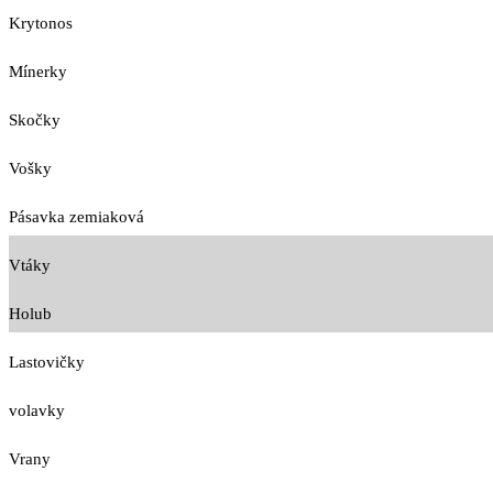
Krytonos
Mínerky
Skočky
Vošky
Pásavka zemiaková
Vtáky
Holub
Lastovičky
volavky
Vrany