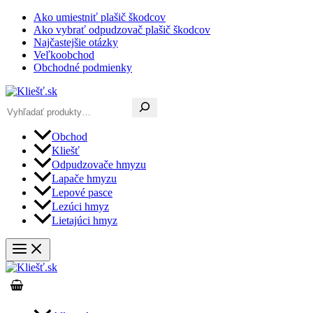
Preskočiť
Ako umiestniť plašič škodcov
na
Ako vybrať odpudzovač plašič škodcov
obsah
Najčastejšie otázky
Veľkoobchod
Obchodné podmienky
Hľadať
Obchod
Kliešť
Odpudzovače hmyzu
Lapače hmyzu
Lepové pasce
Lezúci hmyz
Lietajúci hmyz