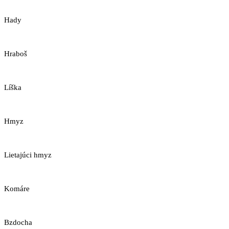
Hady
Hraboš
Líška
Hmyz
Lietajúci hmyz
Komáre
Bzdocha