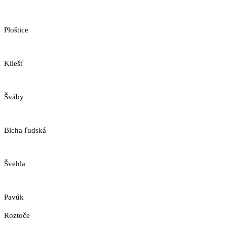
Ploštice
Kliešť
Šváby
Blcha ľudská
Švehla
Pavúk
Roztoče