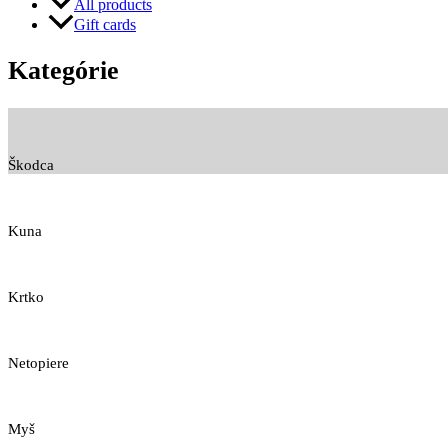
All products
Gift cards
Kategórie
Škodca
Kuna
Krtko
Netopiere
Myš