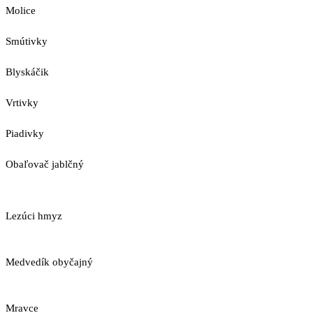
Molice
Smútivky
Blyskáčik
Vrtivky
Piadivky
Obaľovač jablčný
Lezúci hmyz
Medvedík obyčajný
Mravce