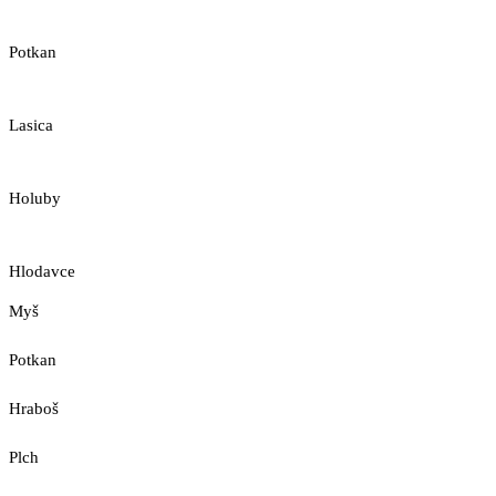
Potkan
Lasica
Holuby
Hlodavce
Myš
Potkan
Hraboš
Plch