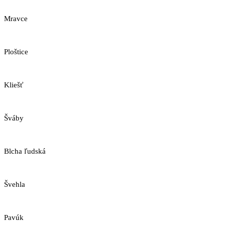
Mravce
Ploštice
Kliešť
Šváby
Blcha ľudská
Švehla
Pavúk