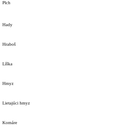
Plch
Hady
Hraboš
Líška
Hmyz
Lietajúci hmyz
Komáre