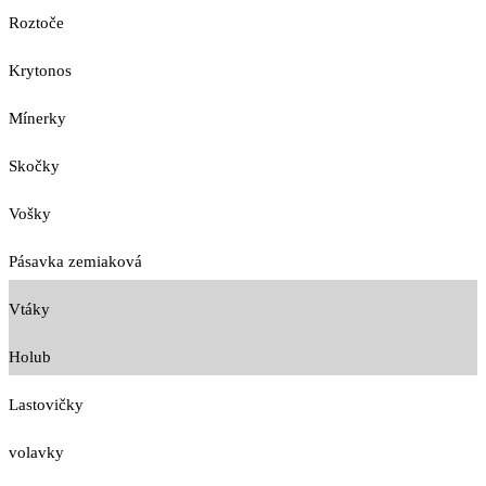
Roztoče
Krytonos
Mínerky
Skočky
Vošky
Pásavka zemiaková
Vtáky
Holub
Lastovičky
volavky