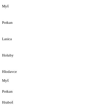
Myš
Potkan
Lasica
Holuby
Hlodavce
Myš
Potkan
Hraboš