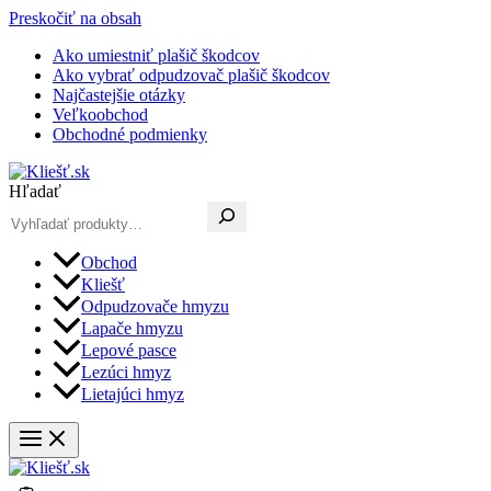
Preskočiť na obsah
Ako umiestniť plašič škodcov
Ako vybrať odpudzovač plašič škodcov
Najčastejšie otázky
Veľkoobchod
Obchodné podmienky
Hľadať
Obchod
Kliešť
Odpudzovače hmyzu
Lapače hmyzu
Lepové pasce
Lezúci hmyz
Lietajúci hmyz