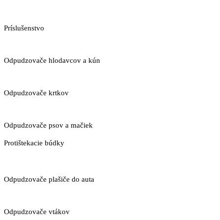
Príslušenstvo
Odpudzovače hlodavcov a kún
Odpudzovače krtkov
Odpudzovače psov a mačiek
Protištekacie búdky
Odpudzovače plašiče do auta
Odpudzovače vtákov