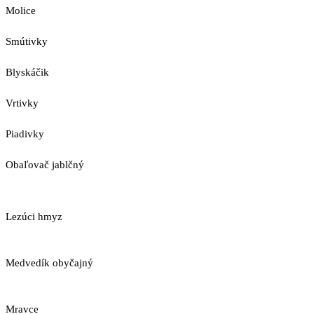
Molice
Smútivky
Blyskáčik
Vrtivky
Piadivky
Obaľovač jablčný
Lezúci hmyz
Medvedík obyčajný
Mravce