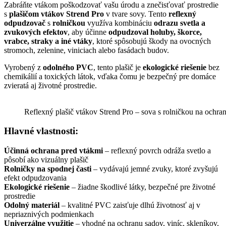
Zabráňte vtákom poškodzovať vašu úrodu a znečisťovať prostredie
s
plašičom vtákov Strend Pro
v tvare sovy. Tento
reflexný
odpudzovač
s
rolničkou
využíva kombináciu
odrazu svetla a
zvukových efektov
, aby účinne
odpudzoval holuby, škorce,
vrabce, straky a iné vtáky
, ktoré spôsobujú škody na ovocných
stromoch, zelenine, viniciach alebo fasádach budov.
Vyrobený z
odolného PVC
, tento plašič je
ekologické riešenie
bez
chemikálií a toxických látok, vďaka čomu je bezpečný pre domáce
zvieratá aj životné prostredie.
Reflexný plašič vtákov Strend Pro – sova s rolničkou na ochra
Hlavné vlastnosti:
Účinná ochrana pred vtákmi
– reflexný povrch odráža svetlo a
pôsobí ako vizuálny plašič
Rolničky na spodnej časti
– vydávajú jemné zvuky, ktoré zvyšujú
efekt odpudzovania
Ekologické riešenie
– žiadne škodlivé látky, bezpečné pre životné
prostredie
Odolný materiál
– kvalitné PVC zaisťuje dlhú životnosť aj v
nepriaznivých podmienkach
Univerzálne využitie
– vhodné na ochranu sadov, viníc, skleníkov,