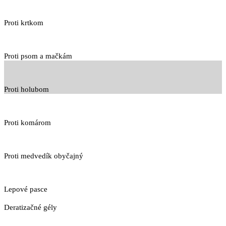
Proti krtkom
Proti psom a mačkám
Proti holubom
Proti komárom
Proti medvedík obyčajný
Lepové pasce
Deratizačné gély