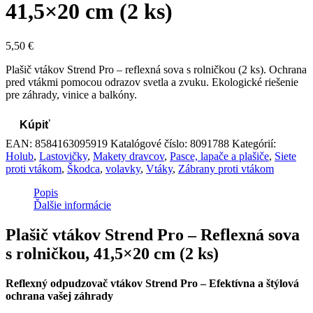
41,5×20 cm (2 ks)
5,50
€
Plašič vtákov Strend Pro – reflexná sova s rolničkou (2 ks). Ochrana
pred vtákmi pomocou odrazov svetla a zvuku. Ekologické riešenie
pre záhrady, vinice a balkóny.
Kúpiť
EAN:
8584163095919
Katalógové číslo:
8091788
Kategórií:
Holub
,
Lastovičky
,
Makety dravcov
,
Pasce, lapače a plašiče
,
Siete
proti vtákom
,
Škodca
,
volavky
,
Vtáky
,
Zábrany proti vtákom
Popis
Ďalšie informácie
Plašič vtákov Strend Pro – Reflexná sova
s rolničkou, 41,5×20 cm (2 ks)
Reflexný odpudzovač vtákov Strend Pro – Efektívna a štýlová
ochrana vašej záhrady