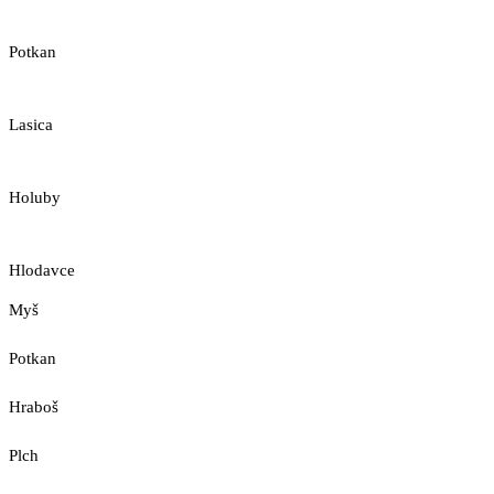
Potkan
Lasica
Holuby
Hlodavce
Myš
Potkan
Hraboš
Plch