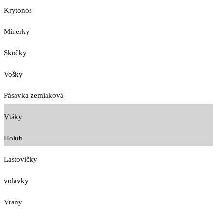
Krytonos
Mínerky
Skočky
Vošky
Pásavka zemiaková
Vtáky
Holub
Lastovičky
volavky
Vrany