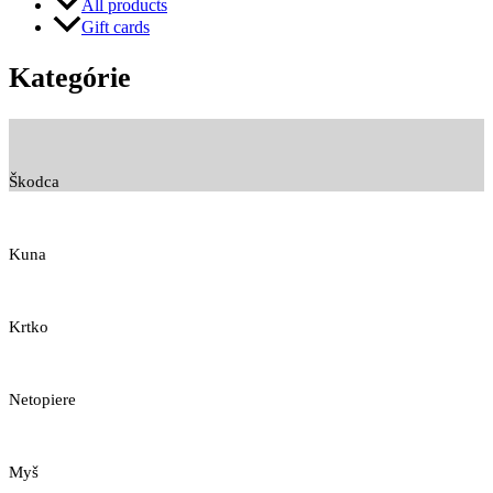
All products
Gift cards
Kategórie
Škodca
Kuna
Krtko
Netopiere
Myš