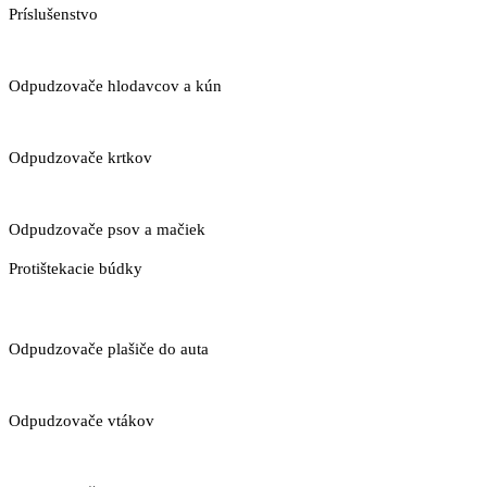
Príslušenstvo
Odpudzovače hlodavcov a kún
Odpudzovače krtkov
Odpudzovače psov a mačiek
Protištekacie búdky
Odpudzovače plašiče do auta
Odpudzovače vtákov