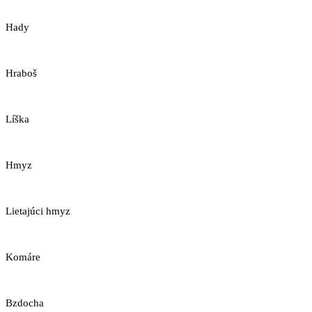
Hady
Hraboš
Líška
Hmyz
Lietajúci hmyz
Komáre
Bzdocha