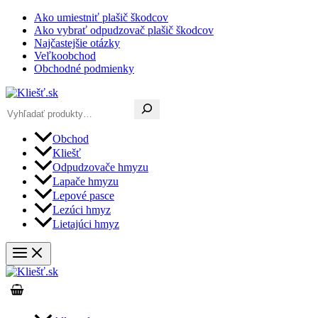
Preskočiť
Ako umiestniť plašič škodcov
na
Ako vybrať odpudzovač plašič škodcov
obsah
Najčastejšie otázky
Veľkoobchod
Obchodné podmienky
Hľadať
Obchod
Kliešť
Odpudzovače hmyzu
Lapače hmyzu
Lepové pasce
Lezúci hmyz
Lietajúci hmyz