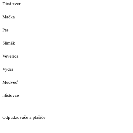
Divá zver
Mačka
Pes
Slimák
Veverica
Vydra
Medveď
hlístovce
Odpudzovače a plašiče