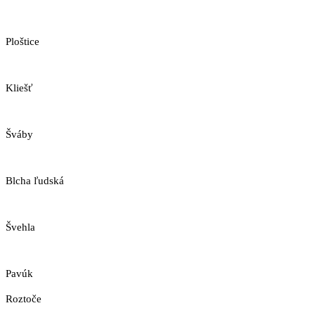
Ploštice
Kliešť
Šváby
Blcha ľudská
Švehla
Pavúk
Roztoče