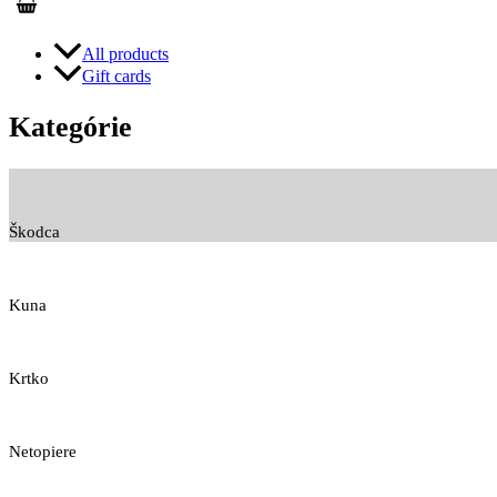
All products
Gift cards
Kategórie
Škodca
Kuna
Krtko
Netopiere