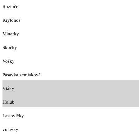
Roztoče
Krytonos
Mínerky
Skočky
Vošky
Pásavka zemiaková
Vtáky
Holub
Lastovičky
volavky