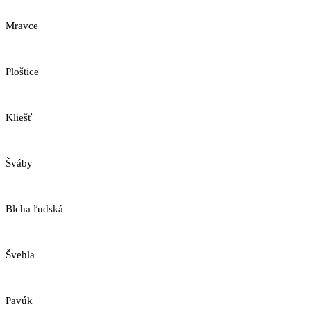
Mravce
Ploštice
Kliešť
Šváby
Blcha ľudská
Švehla
Pavúk