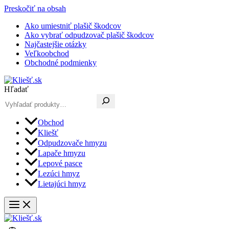
Preskočiť na obsah
Ako umiestniť plašič škodcov
Ako vybrať odpudzovač plašič škodcov
Najčastejšie otázky
Veľkoobchod
Obchodné podmienky
Hľadať
Obchod
Kliešť
Odpudzovače hmyzu
Lapače hmyzu
Lepové pasce
Lezúci hmyz
Lietajúci hmyz