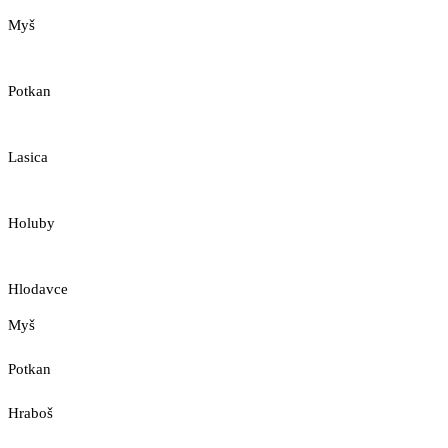
Myš
Potkan
Lasica
Holuby
Hlodavce
Myš
Potkan
Hraboš