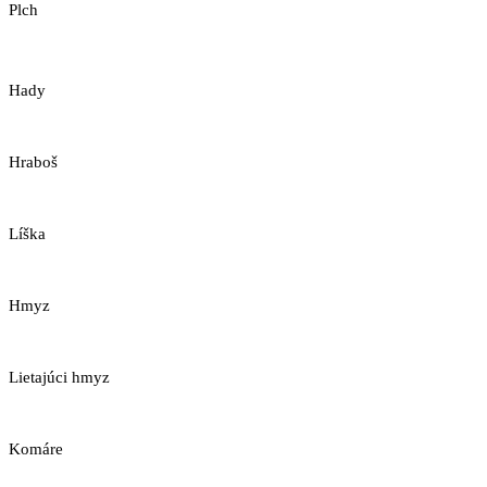
Plch
Hady
Hraboš
Líška
Hmyz
Lietajúci hmyz
Komáre