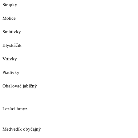
Strapky
Molice
Smútivky
Blyskáčik
Vrtivky
Piadivky
Obaľovač jablčný
Lezúci hmyz
Medvedík obyčajný