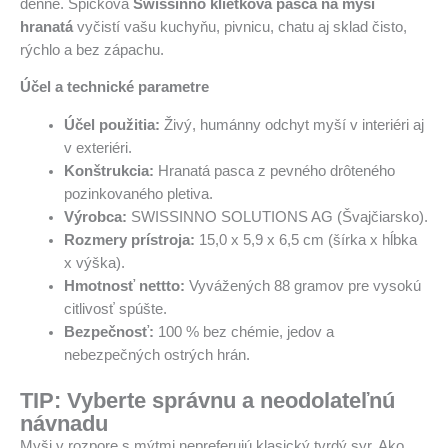
denne. Špičková
Swissinno klietková pasca na myši
hranatá
vyčistí vašu kuchyňu, pivnicu, chatu aj sklad čisto,
rýchlo a bez zápachu.
Účel a technické parametre
Účel použitia:
Živý, humánny odchyt myší v interiéri aj
v exteriéri.
Konštrukcia:
Hranatá pasca z pevného drôteného
pozinkovaného pletiva.
Výrobca:
SWISSINNO SOLUTIONS AG (Švajčiarsko).
Rozmery prístroja:
15,0 x 5,9 x 6,5 cm (šírka x hĺbka
x výška).
Hmotnosť nettto:
Vyvážených 88 gramov pre vysokú
citlivosť spúšte.
Bezpečnosť:
100 % bez chémie, jedov a
nebezpečných ostrých hrán.
TIP: Vyberte správnu a neodolateľnú
návnadu
Myši v rozpore s mýtmi nepreferujú klasický tvrdý syr. Ako