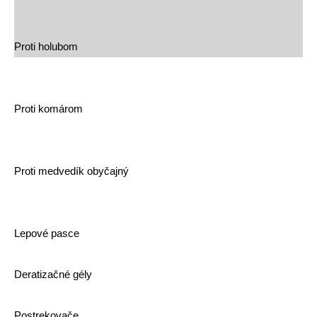
Proti holubom
Proti komárom
Proti medvedík obyčajný
Lepové pasce
Deratizačné gély
Postrekovače