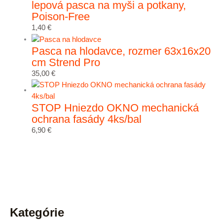
lepová pasca na myši a potkany,
Poison-Free
1,40
€
Pasca na hlodavce, rozmer 63x16x20
cm Strend Pro
35,00
€
STOP Hniezdo OKNO mechanická
ochrana fasády 4ks/bal
6,90
€
Kategórie