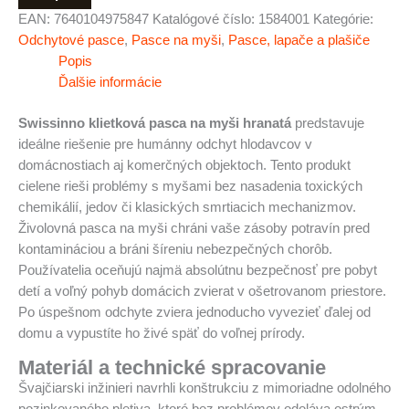
EAN:
7640104975847
Katalógové číslo:
1584001
Kategórie:
Odchytové pasce
,
Pasce na myši
,
Pasce, lapače a plašiče
Popis
Ďalšie informácie
Swissinno klietková pasca na myši hranatá
predstavuje
ideálne riešenie pre humánny odchyt hlodavcov v
domácnostiach aj komerčných objektoch. Tento produkt
cielene rieši problémy s myšami bez nasadenia toxických
chemikálií, jedov či klasických smrtiacich mechanizmov.
Živolovná pasca na myši chráni vaše zásoby potravín pred
kontamináciou a bráni šíreniu nebezpečných chorôb.
Používatelia oceňujú najmä absolútnu bezpečnosť pre pobyt
detí a voľný pohyb domácich zvierat v ošetrovanom priestore.
Po úspešnom odchyte zviera jednoducho vyvezieť ďalej od
domu a vypustíte ho živé späť do voľnej prírody.
Materiál a technické spracovanie
Švajčiarski inžinieri navrhli konštrukciu z mimoriadne odolného