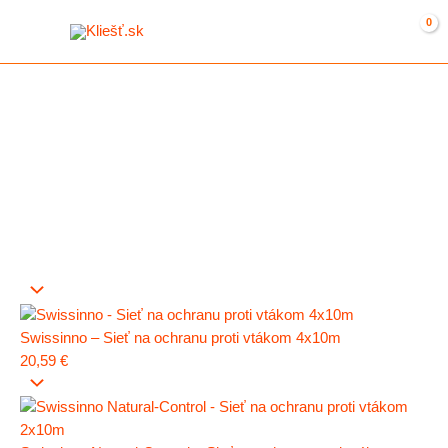
Preskočiť
na
obsah
Swissinno – Sieť na ochranu proti vtákom 4x10m
20,59
€