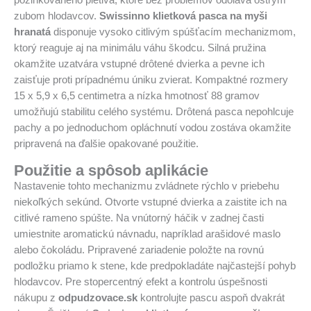
pozinkovaného pletiva, ktoré bez problémov odoláva ostrým
zubom hlodavcov.
Swissinno klietková pasca na myši
hranatá
disponuje vysoko citlivým spúšťacím mechanizmom,
ktorý reaguje aj na minimálu váhu škodcu. Silná pružina
okamžite uzatvára vstupné drôtené dvierka a pevne ich
zaisťuje proti prípadnému úniku zvierat. Kompaktné rozmery
15 x 5,9 x 6,5 centimetra a nízka hmotnosť 88 gramov
umožňujú stabilitu celého systému. Drôtená pasca nepohlcuje
pachy a po jednoduchom opláchnutí vodou zostáva okamžite
pripravená na ďalšie opakované použitie.
Použitie a spôsob aplikácie
Nastavenie tohto mechanizmu zvládnete rýchlo v priebehu
niekoľkých sekúnd. Otvorte vstupné dvierka a zaistite ich na
citlivé rameno spúšte. Na vnútorný háčik v zadnej časti
umiestnite aromatickú návnadu, napríklad arašidové maslo
alebo čokoládu. Pripravené zariadenie položte na rovnú
podložku priamo k stene, kde predpokladáte najčastejší pohyb
hlodavcov. Pre stopercentný efekt a kontrolu úspešnosti
nákupu z
odpudzovace.sk
kontrolujte pascu aspoň dvakrát