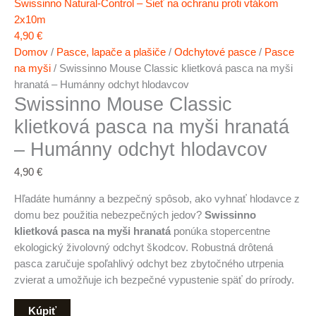
Swissinno Natural-Control – Sieť na ochranu proti vtákom
2x10m
4,90
€
Domov
/
Pasce, lapače a plašiče
/
Odchytové pasce
/
Pasce
na myši
/ Swissinno Mouse Classic klietková pasca na myši
hranatá – Humánny odchyt hlodavcov
Swissinno Mouse Classic
klietková pasca na myši hranatá
– Humánny odchyt hlodavcov
4,90
€
Hľadáte humánny a bezpečný spôsob, ako vyhnať hlodavce z
domu bez použitia nebezpečných jedov?
Swissinno
klietková pasca na myši hranatá
ponúka stopercentne
ekologický živolovný odchyt škodcov. Robustná drôtená
pasca zaručuje spoľahlivý odchyt bez zbytočného utrpenia
zvierat a umožňuje ich bezpečné vypustenie späť do prírody.
Kúpiť