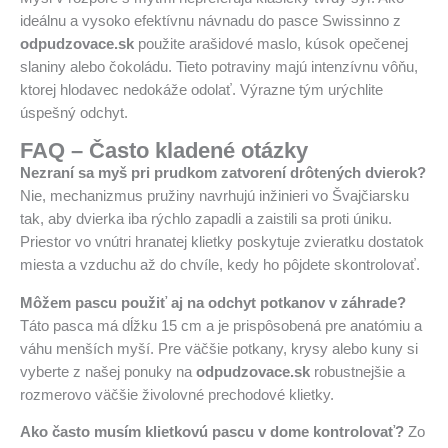
ideálnu a vysoko efektívnu návnadu do pasce Swissinno z
odpudzovace.sk
použite arašidové maslo, kúsok opečenej
slaniny alebo čokoládu. Tieto potraviny majú intenzívnu vôňu,
ktorej hlodavec nedokáže odolať. Výrazne tým urýchlite
úspešný odchyt.
FAQ – Často kladené otázky
Nezraní sa myš pri prudkom zatvorení drôtených dvierok?
Nie, mechanizmus pružiny navrhujú inžinieri vo Švajčiarsku
tak, aby dvierka iba rýchlo zapadli a zaistili sa proti úniku.
Priestor vo vnútri hranatej klietky poskytuje zvieratku dostatok
miesta a vzduchu až do chvíle, kedy ho pôjdete skontrolovať.
Môžem pascu použiť aj na odchyt potkanov v záhrade?
Táto pasca má dĺžku 15 cm a je prispôsobená pre anatómiu a
váhu menších myší. Pre väčšie potkany, krysy alebo kuny si
vyberte z našej ponuky na
odpudzovace.sk
robustnejšie a
rozmerovo väčšie živolovné prechodové klietky.
Ako často musím klietkovú pascu v dome kontrolovať?
Zo