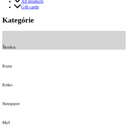
All products
Gift cards
Kategórie
Škodca
Kuna
Krtko
Netopiere
Myš