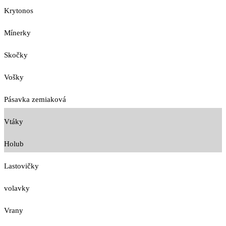
Krytonos
Mínerky
Skočky
Vošky
Pásavka zemiaková
Vtáky
Holub
Lastovičky
volavky
Vrany