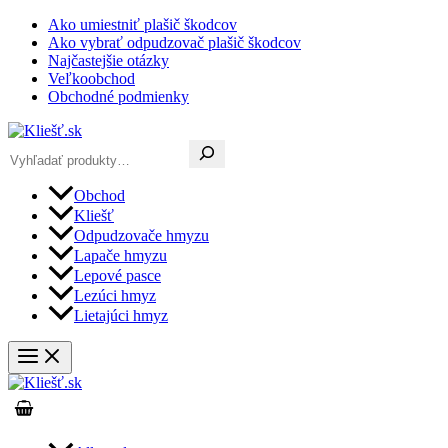
Preskočiť
Ako umiestniť plašič škodcov
na
Ako vybrať odpudzovač plašič škodcov
obsah
Najčastejšie otázky
Veľkoobchod
Obchodné podmienky
Hľadať
Obchod
Kliešť
Odpudzovače hmyzu
Lapače hmyzu
Lepové pasce
Lezúci hmyz
Lietajúci hmyz