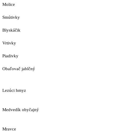
Molice
Smútivky
Blyskáčik
Vrtivky
Piadivky
Obaľovač jablčný
Lezúci hmyz
Medvedík obyčajný
Mravce