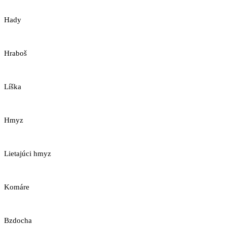
Hady
Hraboš
Líška
Hmyz
Lietajúci hmyz
Komáre
Bzdocha