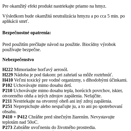
Pre okamžitý efekt produkt nastriekajte priamo na hmyz.
Výsledkom bude okamžitá neutralizácia hmyzu a po cca 5 min. po
aplikácii smrť.
Bezpečnostné opatrenia:
Pred použitím prečítajte návod na použitie. Biocídny výrobok
používajte bezpečne.
Nebezpečenstvo
H222
Mimoriadne horľavý aerosól.
H229
Nádoba je pod tlakom: pri zahriatí sa môže roztrhnúť.
H410
Veľmi toxický pre vodné organizmy, s dlhodobými účinkami.
P102
Uchovávajte mimo dosahu detí.
P210
Uchovávajte mimo dosahu tepla, horúcich povrchov, iskier,
otvoreného ohňa a iných zdrojov zapálenia. Nefajčite.
P211
Nestriekajte na otvorený oheň ani iný zdroj zapálenia.
P251
Neprepichujte alebo nespaľujte ju, a to ani po spotrebovaní
obsahu.
P410 + P412
Chráňte pred slnečným žiarením. Nevystavujte
teplotám nad 50oC.
P273
Zabráňte uvoľneniu do životného prostredia.