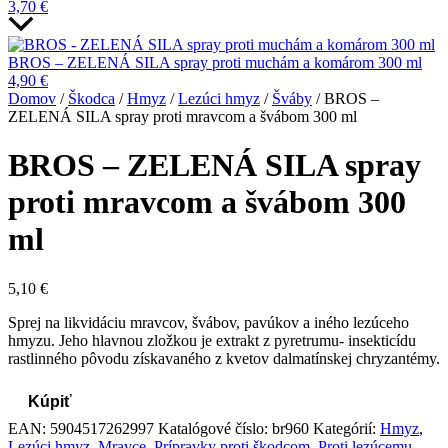
3,70
€
BROS – ZELENÁ SILA spray proti muchám a komárom 300 ml
4,90
€
Domov
/
Škodca
/
Hmyz
/
Lezúci hmyz
/
Šváby
/ BROS –
ZELENÁ SILA spray proti mravcom a švábom 300 ml
BROS – ZELENÁ SILA spray
proti mravcom a švábom 300
ml
5,10
€
Sprej na likvidáciu mravcov, švábov, pavúkov a iného lezúceho
hmyzu. Jeho hlavnou zložkou je extrakt z pyretrumu- insekticídu
rastlinného pôvodu získavaného z kvetov dalmatínskej chryzantémy.
Kúpiť
EAN:
5904517262997
Katalógové číslo:
br960
Kategórií:
Hmyz
,
Lezúci hmyz
,
Mravce
,
Prípravky proti škodcom
,
Proti lezúcemu