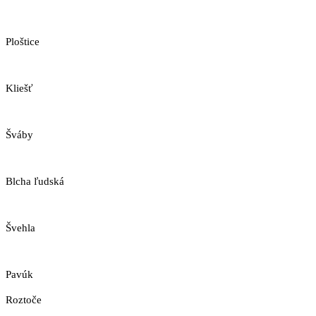
Ploštice
Kliešť
Šváby
Blcha ľudská
Švehla
Pavúk
Roztoče