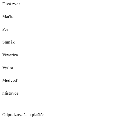
Divá zver
Mačka
Pes
Slimák
Veverica
Vydra
Medveď
hlístovce
Odpudzovače a plašiče