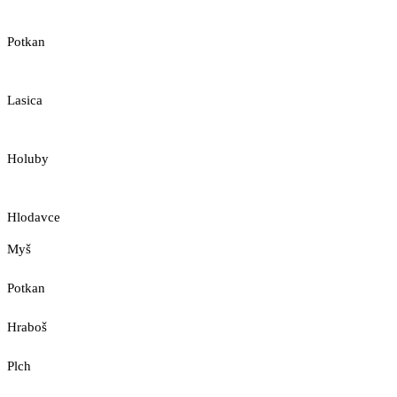
Potkan
Lasica
Holuby
Hlodavce
Myš
Potkan
Hraboš
Plch