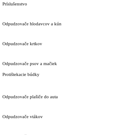
Príslušenstvo
Odpudzovače hlodavcov a kún
Odpudzovače krtkov
Odpudzovače psov a mačiek
Protištekacie búdky
Odpudzovače plašiče do auta
Odpudzovače vtákov