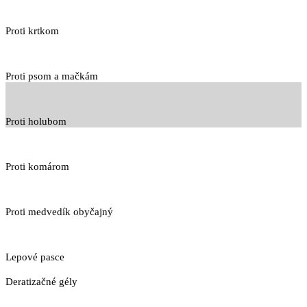
Proti krtkom
Proti psom a mačkám
Proti holubom
Proti komárom
Proti medvedík obyčajný
Lepové pasce
Deratizačné gély