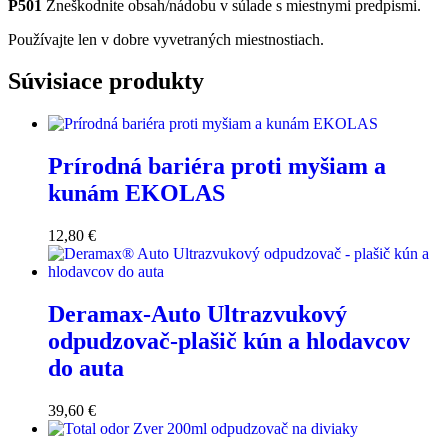
P501
Zneškodnite obsah/nádobu v súlade s miestnymi predpismi.
Používajte len v dobre vyvetraných miestnostiach.
Súvisiace produkty
Prírodná bariéra proti myšiam a
kunám EKOLAS
12,80
€
Deramax-Auto Ultrazvukový
odpudzovač-plašič kún a hlodavcov
do auta
39,60
€