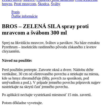
hmyzu
,
Proti mravcom
,
Škodca
,
Šváby
Popis
Ďalšie informácie
BROS – ZELENÁ SILA spray proti
mravcom a švábom 300 ml
Sprej na likvidáciu mravcov, švábov a pavúkov. Na báze extraktu
Pyrethrum ‒ insekticídu rastlinného pôvodu získaného z kvetov
chryzantém.
Návod na použitie:
Pred použitím pretrepte. Zatvorte okná a dvere. Nádobu držte
vertikálne, 30 cm od ošetrovaného povrchu a striekajte na miesta,
kde sa hmyz zhromažďuje (lišty, povrch za sporákom, pod
umývadlom a pod.). V prípade jemného povrchu prípravok najprv
nastriekajte na skrytú časť jemného povrchu.
Po aplikácii nechajte vystriekanú miestnosť 15 min. zavretú.
Potom dôkladne vyvetrajte.