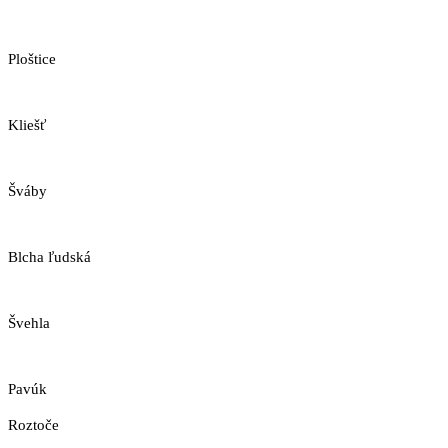
Ploštice
Kliešť
Šváby
Blcha ľudská
Švehla
Pavúk
Roztoče