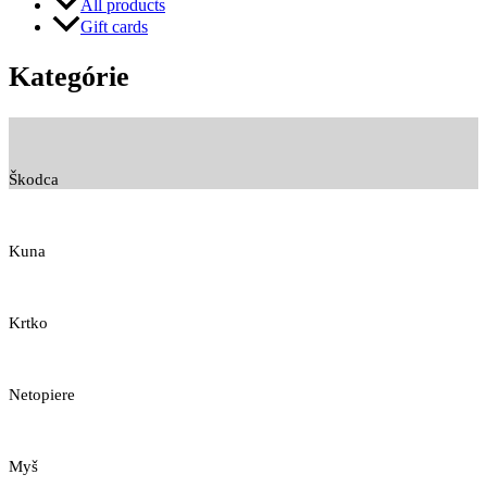
All products
Gift cards
Kategórie
Škodca
Kuna
Krtko
Netopiere
Myš