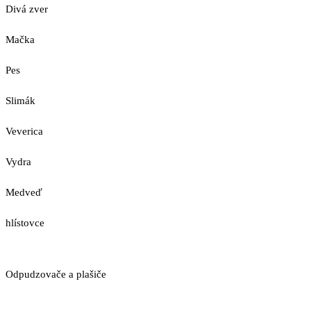
Divá zver
Mačka
Pes
Slimák
Veverica
Vydra
Medveď
hlístovce
Odpudzovače a plašiče