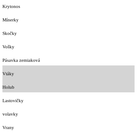
Krytonos
Mínerky
Skočky
Vošky
Pásavka zemiaková
Vtáky
Holub
Lastovičky
volavky
Vrany