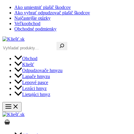
Preskočiť
Ako umiestniť plašič škodcov
na
Ako vybrať odpudzovač plašič škodcov
obsah
Najčastejšie otázky
Veľkoobchod
Obchodné podmienky
Hľadať
Obchod
Kliešť
Odpudzovače hmyzu
Lapače hmyzu
Lepové pasce
Lezúci hmyz
Lietajúci hmyz