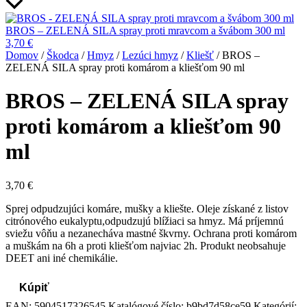
BROS – ZELENÁ SILA spray proti mravcom a švábom 300 ml
3,70
€
Domov
/
Škodca
/
Hmyz
/
Lezúci hmyz
/
Kliešť
/ BROS –
ZELENÁ SILA spray proti komárom a kliešťom 90 ml
BROS – ZELENÁ SILA spray
proti komárom a kliešťom 90
ml
3,70
€
Sprej odpudzujúci komáre, mušky a kliešte. Oleje získané z listov
citrónového eukalyptu,odpudzujú blížiaci sa hmyz. Má príjemnú
sviežu vôňu a nezanecháva mastné škvrny. Ochrana proti komárom
a muškám na 6h a proti kliešťom najviac 2h. Produkt neobsahuje
DEET ani iné chemikálie.
Kúpiť
EAN:
5904517326545
Katalógové číslo:
b9bd7d58ce59
Kategórií: