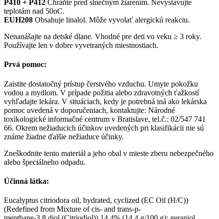
P410 + P412
Chráňte pred slnečným žiarením. Nevystavujte
teplotám nad 50oC.
EUH208
Obsahuje linalol. Môže vyvolať alergickú reakciu.
Nenanášajte na detské dlane. Vhodné pre deti vo veku ≥ 3 roky.
Používajte len v dobre vyvetraných miestnostiach.
Prvá pomoc:
Zaistite dostatočný prístup čerstvého vzduchu. Umyte pokožku
vodou a mydlom. V prípade požitia alebo zdravotných ťažkostí
vyhľadajte lekára. V situáciach, kedy je potrebná iná ako lekárska
pomoc uvedená v doporučeniach, kontaktujte: Národné
toxikologické informačné centrum v Bratislave, tel.č.: 02/547 741
66. Okrem nežiaducich účinkov uvedených pri klasifikácii nie sú
známe žiadne ďalšie nežiaduce účinky.
Zneškodnite tento materiál a jeho obal v mieste zberu nebezpečného
alebo špeciálneho odpadu.
Účinná látka:
Eucalyptus citriodora oil, hydrated, cyclized (EC Oil (H/C))
(Redefined from Mixture of cis- and trans-p-
menthane-3,8 diol (Citriodiol)) 14,4% (14,4 g/100 g); geraniol