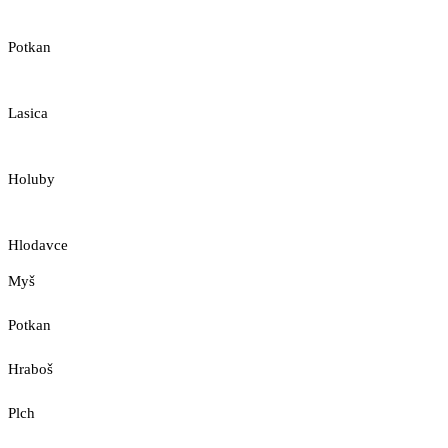
Potkan
Lasica
Holuby
Hlodavce
Myš
Potkan
Hraboš
Plch