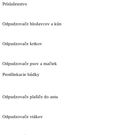
Príslušenstvo
Odpudzovače hlodavcov a kún
Odpudzovače krtkov
Odpudzovače psov a mačiek
Protištekacie búdky
Odpudzovače plašiče do auta
Odpudzovače vtákov