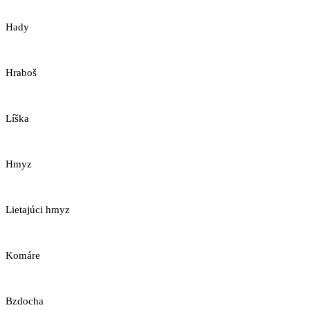
Hady
Hraboš
Líška
Hmyz
Lietajúci hmyz
Komáre
Bzdocha