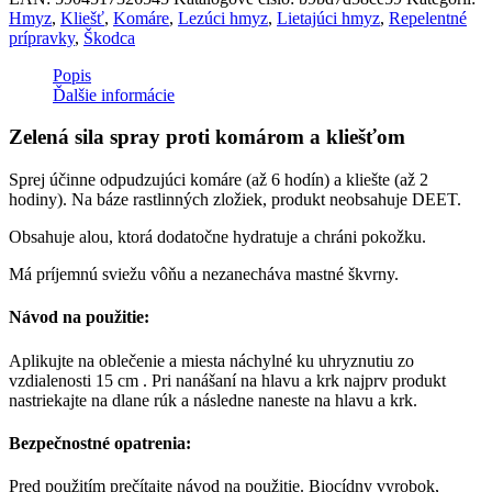
Hmyz
,
Kliešť
,
Komáre
,
Lezúci hmyz
,
Lietajúci hmyz
,
Repelentné
prípravky
,
Škodca
Popis
Ďalšie informácie
Zelená sila spray proti komárom a kliešťom
Sprej účinne odpudzujúci komáre (až 6 hodín) a kliešte (až 2
hodiny). Na báze rastlinných zložiek, produkt neobsahuje DEET.
Obsahuje alou, ktorá dodatočne hydratuje a chráni pokožku.
Má príjemnú sviežu vôňu a nezanecháva mastné škvrny.
Návod na použitie:
Aplikujte na oblečenie a miesta náchylné ku uhryznutiu zo
vzdialenosti 15 cm . Pri nanášaní na hlavu a krk najprv produkt
nastriekajte na dlane rúk a následne naneste na hlavu a krk.
Bezpečnostné opatrenia:
Pred použitím prečítajte návod na použitie. Biocídny vyrobok,