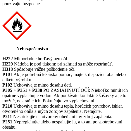
pouzivajte bezpecne.
Nebezpečenstvo
H222
Mimoriadne horľavý aerosól.
H229
Nádoba je pod tlakom: pri zahriatí sa môže roztrhnúť.
H318
Spôsobuje vážne poškodenie očí.
P101
Ak je potrebná lekárska pomoc, majte k dispozícii obal alebo
etiketu výrobku.
P102
Uchovávajte mimo dosahu detí.
P305 + P351 + P338
PO ZASIAHNUTÍ OČÍ: Niekoľko minút ich
opatrne vyplachujte vodou. Ak používate kontaktné šošovky a je to
možné, odstráňte ich. Pokračujte vo vyplachovaní.
P210
Uchovávajte mimo dosahu tepla, horúcich povrchov, iskier,
otvoreného ohňa a iných zdrojov zapálenia. Nefajčite.
P211
Nestriekajte na otvorený oheň ani iný zdroj zapálenia.
P251
Neprepichujte alebo nespaľujte ju, a to ani po spotrebovaní
obsahu.