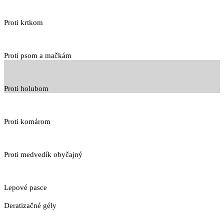
Proti krtkom
Proti psom a mačkám
Proti holubom
Proti komárom
Proti medvedík obyčajný
Lepové pasce
Deratizačné gély