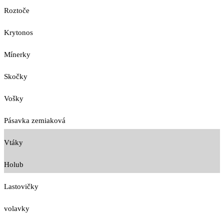
Roztoče
Krytonos
Mínerky
Skočky
Vošky
Pásavka zemiaková
Vtáky
Holub
Lastovičky
volavky