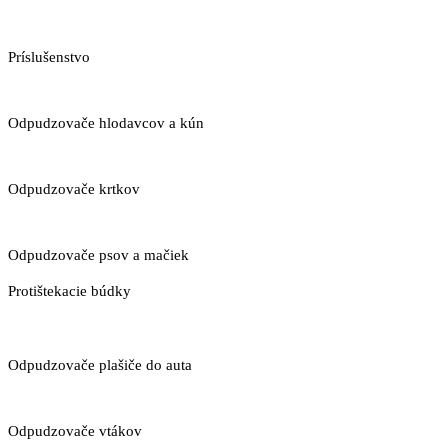
Príslušenstvo
Odpudzovače hlodavcov a kún
Odpudzovače krtkov
Odpudzovače psov a mačiek
Protištekacie búdky
Odpudzovače plašiče do auta
Odpudzovače vtákov