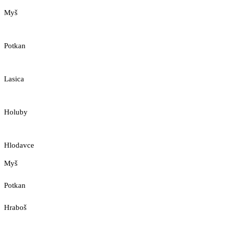
Myš
Potkan
Lasica
Holuby
Hlodavce
Myš
Potkan
Hraboš