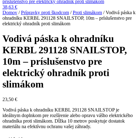
príslušenstvo pre elektrický ohradník proti slimákom
38,63
€
Domov
/
Prípravky proti škodcom
/
Proti slimákom
/ Vodivá páska k
ohradníku KERBL 291128 SNAILSTOP, 10m – príslušenstvo pre
elektrický ohradník proti slimákom
Vodivá páska k ohradníku
KERBL 291128 SNAILSTOP,
10m – príslušenstvo pre
elektrický ohradník proti
slimákom
23,50
€
Vodivá páska k ohradníku KERBL 291128 SNAILSTOP je
ideálnym doplnkom pre rozšírenie alebo opravu vášho elektrického
ohradníka proti slimákom. Dĺžka 10 metrov poskytuje dostatok
materiálu na efektívnu ochranu vašej záhrady.