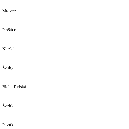
Mravce
Ploštice
Kliešť
Šváby
Blcha ľudská
Švehla
Pavúk