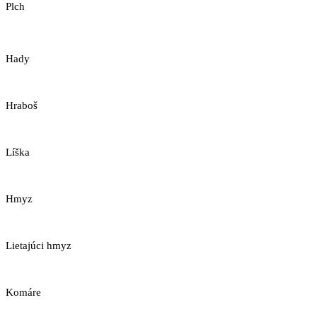
Plch
Hady
Hraboš
Líška
Hmyz
Lietajúci hmyz
Komáre