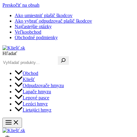
Preskočiť na obsah
Ako umiestniť plašič škodcov
Ako vybrať odpudzovač plašič škodcov
Najčastejšie otázky
Veľkoobchod
Obchodné podmienky
Hľadať
Obchod
Kliešť
Odpudzovače hmyzu
Lapače hmyzu
Lepové pasce
Lezúci hmyz
Lietajúci hmyz