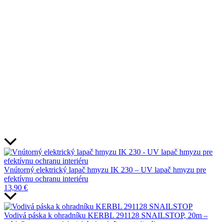
Vnútorný elektrický lapač hmyzu IK 230 – UV lapač hmyzu pre
efektívnu ochranu interiéru
13,90
€
Vodivá páska k ohradníku KERBL 291128 SNAILSTOP, 20m –