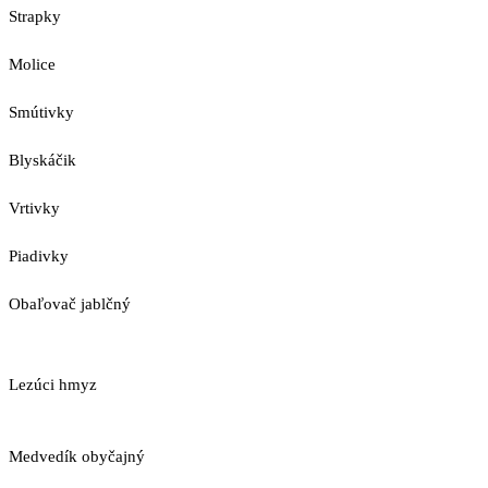
Strapky
Molice
Smútivky
Blyskáčik
Vrtivky
Piadivky
Obaľovač jablčný
Lezúci hmyz
Medvedík obyčajný