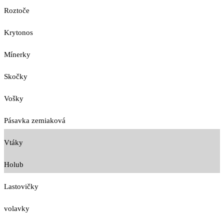
Roztoče
Krytonos
Mínerky
Skočky
Vošky
Pásavka zemiaková
Vtáky
Holub
Lastovičky
volavky