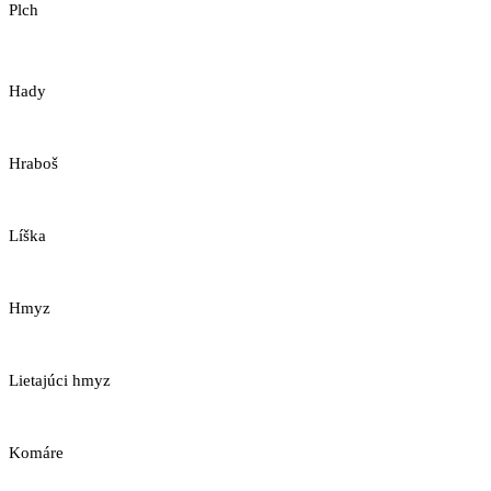
Plch
Hady
Hraboš
Líška
Hmyz
Lietajúci hmyz
Komáre