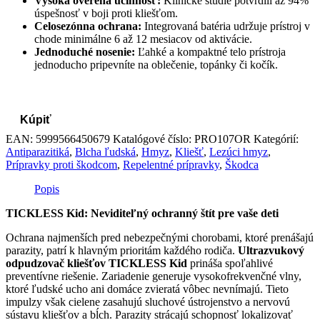
Vysoká overená účinnosť:
Klinické štúdie potvrdili až 94%
úspešnosť v boji proti kliešťom.
Celosezónna ochrana:
Integrovaná batéria udržuje prístroj v
chode minimálne 6 až 12 mesiacov od aktivácie.
Jednoduché nosenie:
Ľahké a kompaktné telo prístroja
jednoducho pripevníte na oblečenie, topánky či kočík.
Kúpiť
EAN:
5999566450679
Katalógové číslo:
PRO107OR
Kategórií:
Antiparazitiká
,
Blcha ľudská
,
Hmyz
,
Kliešť
,
Lezúci hmyz
,
Prípravky proti škodcom
,
Repelentné prípravky
,
Škodca
Popis
TICKLESS Kid: Neviditeľný ochranný štít pre vaše deti
Ochrana najmenších pred nebezpečnými chorobami, ktoré prenášajú
parazity, patrí k hlavným prioritám každého rodiča.
Ultrazvukový
odpudzovač kliešťov TICKLESS Kid
prináša spoľahlivé
preventívne riešenie. Zariadenie generuje vysokofrekvenčné vlny,
ktoré ľudské ucho ani domáce zvieratá vôbec nevnímajú. Tieto
impulzy však cielene zasahujú sluchové ústrojenstvo a nervovú
sústavu kliešťov a bĺch. Parazity strácajú schopnosť lokalizovať