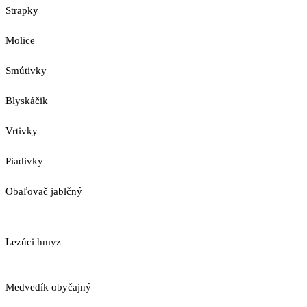
Strapky
Molice
Smútivky
Blyskáčik
Vrtivky
Piadivky
Obaľovač jablčný
Lezúci hmyz
Medvedík obyčajný