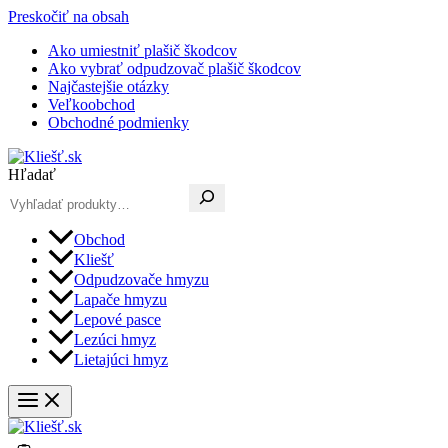
Preskočiť na obsah
Ako umiestniť plašič škodcov
Ako vybrať odpudzovač plašič škodcov
Najčastejšie otázky
Veľkoobchod
Obchodné podmienky
Hľadať
Obchod
Kliešť
Odpudzovače hmyzu
Lapače hmyzu
Lepové pasce
Lezúci hmyz
Lietajúci hmyz