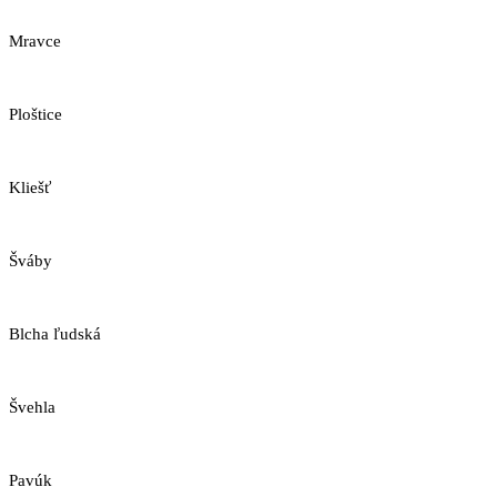
Mravce
Ploštice
Kliešť
Šváby
Blcha ľudská
Švehla
Pavúk