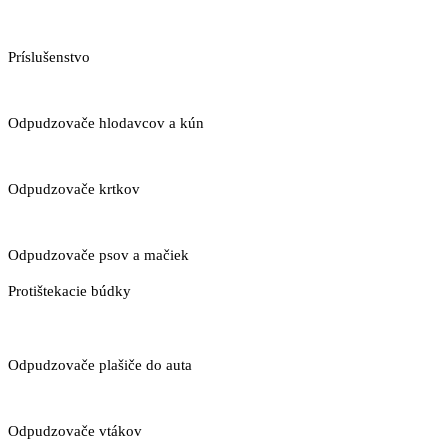
Príslušenstvo
Odpudzovače hlodavcov a kún
Odpudzovače krtkov
Odpudzovače psov a mačiek
Protištekacie búdky
Odpudzovače plašiče do auta
Odpudzovače vtákov