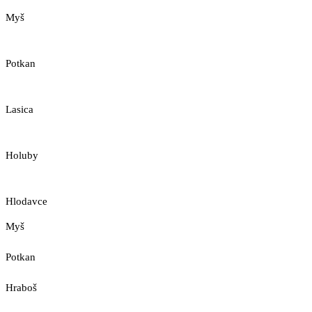
Myš
Potkan
Lasica
Holuby
Hlodavce
Myš
Potkan
Hraboš