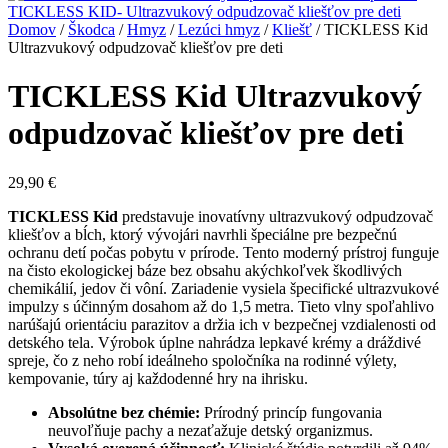
TICKLESS KID- Ultrazvukový odpudzovač kliešťov pre deti
Domov
/
Škodca
/
Hmyz
/
Lezúci hmyz
/
Kliešť
/ TICKLESS Kid
Ultrazvukový odpudzovač kliešťov pre deti
TICKLESS Kid Ultrazvukový
odpudzovač kliešťov pre deti
29,90
€
TICKLESS Kid
predstavuje inovatívny ultrazvukový odpudzovač
kliešťov a bĺch, ktorý vývojári navrhli špeciálne pre bezpečnú
ochranu detí počas pobytu v prírode. Tento moderný prístroj funguje
na čisto ekologickej báze bez obsahu akýchkoľvek škodlivých
chemikálií, jedov či vôní. Zariadenie vysiela špecifické ultrazvukové
impulzy s účinným dosahom až do 1,5 metra. Tieto vlny spoľahlivo
narúšajú orientáciu parazitov a držia ich v bezpečnej vzdialenosti od
detského tela. Výrobok úplne nahrádza lepkavé krémy a dráždivé
spreje, čo z neho robí ideálneho spoločníka na rodinné výlety,
kempovanie, túry aj každodenné hry na ihrisku.
Absolútne bez chémie:
Prírodný princíp fungovania
neuvoľňuje pachy a nezaťažuje detský organizmus.