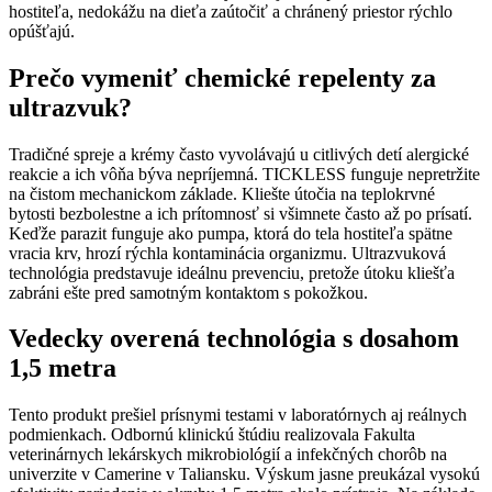
hostiteľa, nedokážu na dieťa zaútočiť a chránený priestor rýchlo
opúšťajú.
Prečo vymeniť chemické repelenty za
ultrazvuk?
Tradičné spreje a krémy často vyvolávajú u citlivých detí alergické
reakcie a ich vôňa býva nepríjemná. TICKLESS funguje nepretržite
na čistom mechanickom základe. Kliešte útočia na teplokrvné
bytosti bezbolestne a ich prítomnosť si všimnete často až po prísatí.
Keďže parazit funguje ako pumpa, ktorá do tela hostiteľa spätne
vracia krv, hrozí rýchla kontaminácia organizmu. Ultrazvuková
technológia predstavuje ideálnu prevenciu, pretože útoku kliešťa
zabráni ešte pred samotným kontaktom s pokožkou.
Vedecky overená technológia s dosahom
1,5 metra
Tento produkt prešiel prísnymi testami v laboratórnych aj reálnych
podmienkach. Odbornú klinickú štúdiu realizovala Fakulta
veterinárnych lekárskych mikrobiológií a infekčných chorôb na
univerzite v Camerine v Taliansku. Výskum jasne preukázal vysokú