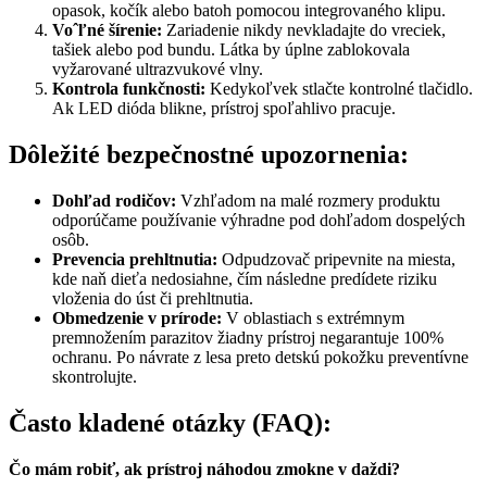
opasok, kočík alebo batoh pomocou integrovaného klipu.
Voˆľné šírenie:
Zariadenie nikdy nevkladajte do vreciek,
tašiek alebo pod bundu. Látka by úplne zablokovala
vyžarované ultrazvukové vlny.
Kontrola funkčnosti:
Kedykoľvek stlačte kontrolné tlačidlo.
Ak LED dióda blikne, prístroj spoľahlivo pracuje.
Dôležité bezpečnostné upozornenia:
Dohľad rodičov:
Vzhľadom na malé rozmery produktu
odporúčame používanie výhradne pod dohľadom dospelých
osôb.
Prevencia prehltnutia:
Odpudzovač pripevnite na miesta,
kde naň dieťa nedosiahne, čím následne predídete riziku
vloženia do úst či prehltnutia.
Obmedzenie v prírode:
V oblastiach s extrémnym
premnožením parazitov žiadny prístroj negarantuje 100%
ochranu. Po návrate z lesa preto detskú pokožku preventívne
skontrolujte.
Často kladené otázky (FAQ):
Čo mám robiť, ak prístroj náhodou zmokne v daždi?