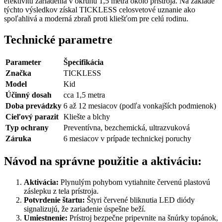
efektivitu zariadenia v okruhu 1,5 metra okolo prístroja. Na základe
týchto výsledkov získal TICKLESS celosvetové uznanie ako
spoľahlivá a moderná zbraň proti kliešťom pre celú rodinu.
Technické parametre
Parameter
Špecifikácia
Značka
TICKLESS
Model
Kid
Účinný dosah
cca 1,5 metra
Doba prevádzky
6 až 12 mesiacov (podľa vonkajších podmienok)
Cieľový parazit
Kliešte a blchy
Typ ochrany
Preventívna, bezchemická, ultrazvuková
Záruka
6 mesiacov v prípade technickej poruchy
Návod na správne použitie a aktiváciu:
Aktivácia:
Plynulým pohybom vytiahnite červenú plastovú
záslepku z tela prístroja.
Potvrdenie štartu:
Štyri červené bliknutia LED diódy
signalizujú, že zariadenie úspešne beží.
Umiestnenie:
Prístroj bezpečne pripevnite na šnúrky topánok,