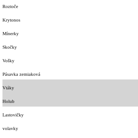
Roztoče
Krytonos
Mínerky
Skočky
Vošky
Pásavka zemiaková
Vtáky
Holub
Lastovičky
volavky