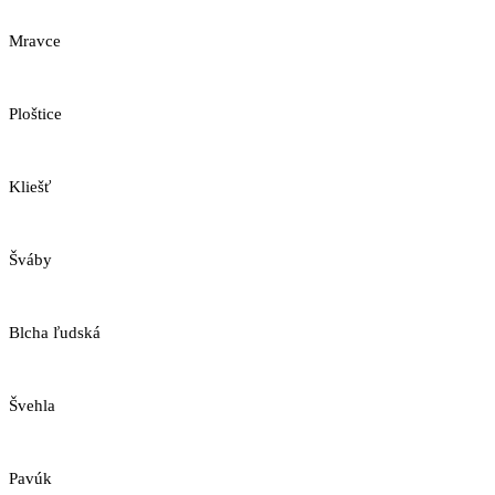
Mravce
Ploštice
Kliešť
Šváby
Blcha ľudská
Švehla
Pavúk