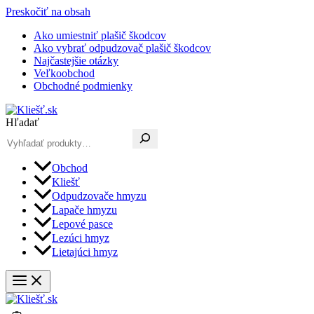
Preskočiť na obsah
Ako umiestniť plašič škodcov
Ako vybrať odpudzovač plašič škodcov
Najčastejšie otázky
Veľkoobchod
Obchodné podmienky
Hľadať
Obchod
Kliešť
Odpudzovače hmyzu
Lapače hmyzu
Lepové pasce
Lezúci hmyz
Lietajúci hmyz