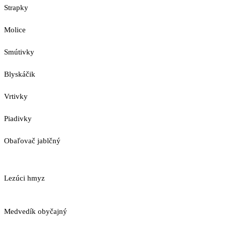
Strapky
Molice
Smútivky
Blyskáčik
Vrtivky
Piadivky
Obaľovač jablčný
Lezúci hmyz
Medvedík obyčajný