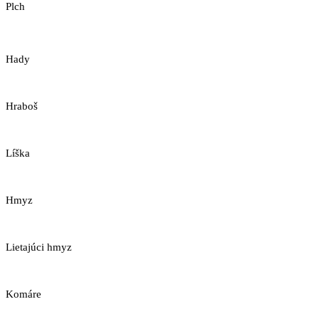
Plch
Hady
Hraboš
Líška
Hmyz
Lietajúci hmyz
Komáre