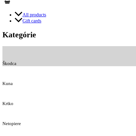
All products
Gift cards
Kategórie
Škodca
Kuna
Krtko
Netopiere