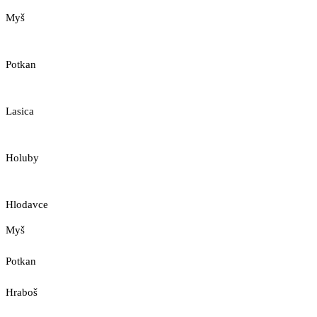
Myš
Potkan
Lasica
Holuby
Hlodavce
Myš
Potkan
Hraboš