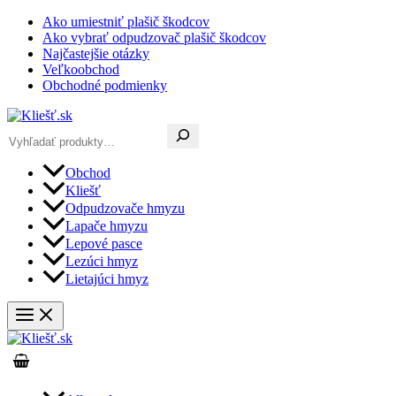
Preskočiť
Ako umiestniť plašič škodcov
na
Ako vybrať odpudzovač plašič škodcov
obsah
Najčastejšie otázky
Veľkoobchod
Obchodné podmienky
Hľadať
Obchod
Kliešť
Odpudzovače hmyzu
Lapače hmyzu
Lepové pasce
Lezúci hmyz
Lietajúci hmyz