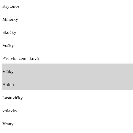
Krytonos
Mínerky
Skočky
Vošky
Pásavka zemiaková
Vtáky
Holub
Lastovičky
volavky
Vrany