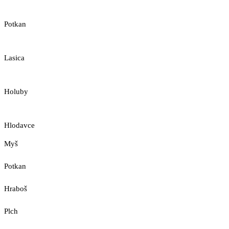
Potkan
Lasica
Holuby
Hlodavce
Myš
Potkan
Hraboš
Plch