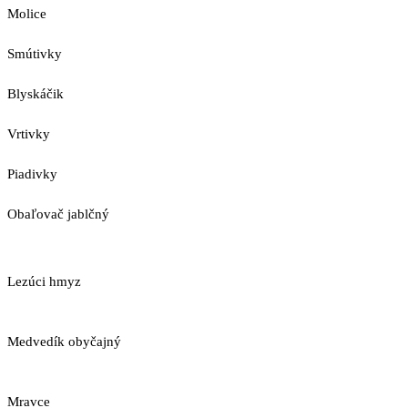
Molice
Smútivky
Blyskáčik
Vrtivky
Piadivky
Obaľovač jablčný
Lezúci hmyz
Medvedík obyčajný
Mravce