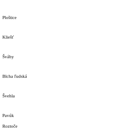
Ploštice
Kliešť
Šváby
Blcha ľudská
Švehla
Pavúk
Roztoče