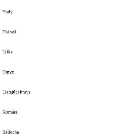
Hady
Hraboš
Líška
Hmyz
Lietajúci hmyz
Komáre
Bzdocha