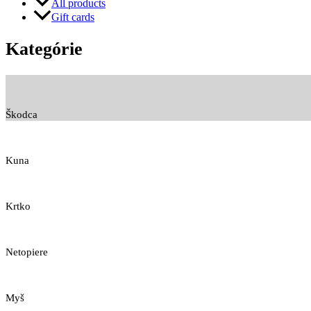
All products
Gift cards
Kategórie
Škodca
Kuna
Krtko
Netopiere
Myš