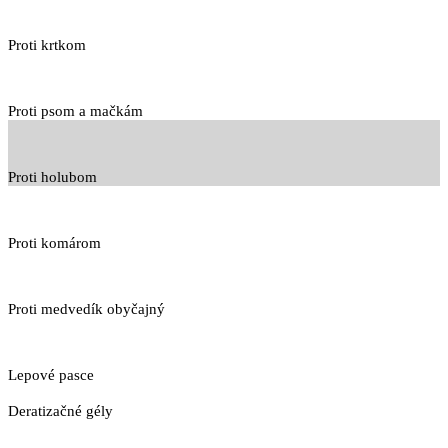
Proti krtkom
Proti psom a mačkám
Proti holubom
Proti komárom
Proti medvedík obyčajný
Lepové pasce
Deratizačné gély