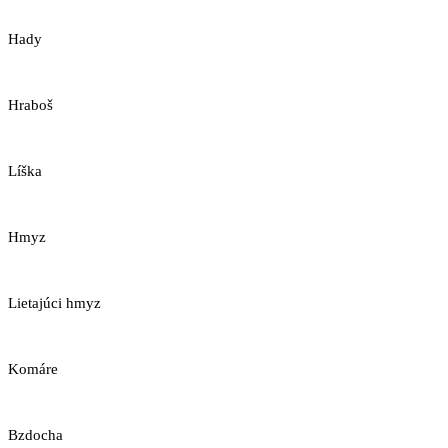
Hady
Hraboš
Líška
Hmyz
Lietajúci hmyz
Komáre
Bzdocha