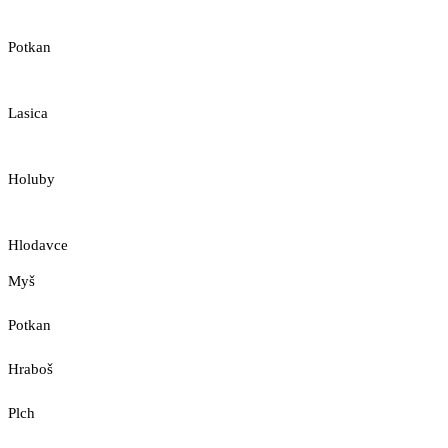
Potkan
Lasica
Holuby
Hlodavce
Myš
Potkan
Hraboš
Plch