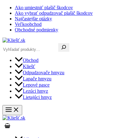
Preskočiť
Ako umiestniť plašič škodcov
na
Ako vybrať odpudzovač plašič škodcov
obsah
Najčastejšie otázky
Veľkoobchod
Obchodné podmienky
Hľadať
Obchod
Kliešť
Odpudzovače hmyzu
Lapače hmyzu
Lepové pasce
Lezúci hmyz
Lietajúci hmyz