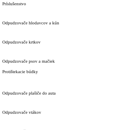
Príslušenstvo
Odpudzovače hlodavcov a kún
Odpudzovače krtkov
Odpudzovače psov a mačiek
Protištekacie búdky
Odpudzovače plašiče do auta
Odpudzovače vtákov