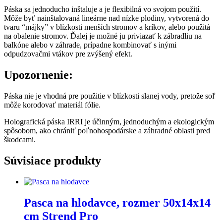
Páska sa jednoducho inštaluje a je flexibilná vo svojom použití.
Môže byť nainštalovaná lineárne nad nízke plodiny, vytvorená do
tvaru “májky” v blízkosti menších stromov a kríkov, alebo použitá
na obalenie stromov. Ďalej je možné ju priviazať k zábradliu na
balkóne alebo v záhrade, prípadne kombinovať s inými
odpudzovačmi vtákov pre zvýšený efekt.
Upozornenie:
Páska nie je vhodná pre použitie v blízkosti slanej vody, pretože soľ
môže korodovať materiál fólie.
Holografická páska IRRI je účinným, jednoduchým a ekologickým
spôsobom, ako chrániť poľnohospodárske a záhradné oblasti pred
škodcami.
Súvisiace produkty
Pasca na hlodavce, rozmer 50x14x14
cm Strend Pro