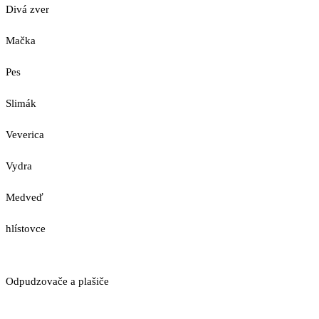
Divá zver
Mačka
Pes
Slimák
Veverica
Vydra
Medveď
hlístovce
Odpudzovače a plašiče