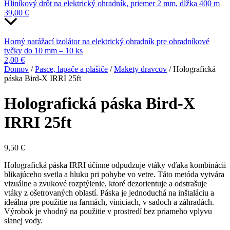
Hliníkový drôt na elektrický ohradník, priemer 2 mm, dĺžka 400 m
39,00
€
Horný narážací izolátor na elektrický ohradník pre ohradníkové
tyčky do 10 mm – 10 ks
2,00
€
Domov
/
Pasce, lapače a plašiče
/
Makety dravcov
/ Holografická
páska Bird-X IRRI 25ft
Holografická páska Bird-X
IRRI 25ft
9,50
€
Holografická páska IRRI účinne odpudzuje vtáky vďaka kombinácii
blikajúceho svetla a hluku pri pohybe vo vetre. Táto metóda vytvára
vizuálne a zvukové rozptýlenie, ktoré dezorientuje a odstrašuje
vtáky z ošetrovaných oblastí. Páska je jednoduchá na inštaláciu a
ideálna pre použitie na farmách, viniciach, v sadoch a záhradách.
Výrobok je vhodný na použitie v prostredí bez priameho vplyvu
slanej vody.