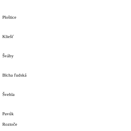
Ploštice
Kliešť
Šváby
Blcha ľudská
Švehla
Pavúk
Roztoče