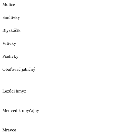
Molice
Smútivky
Blyskáčik
Vrtivky
Piadivky
Obaľovač jablčný
Lezúci hmyz
Medvedík obyčajný
Mravce