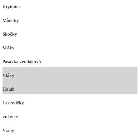
Krytonos
Mínerky
Skočky
Vošky
Pásavka zemiaková
Vtáky
Holub
Lastovičky
volavky
Vrany