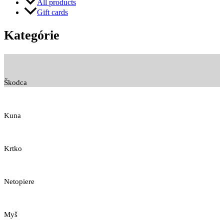
All products
Gift cards
Kategórie
Škodca
Kuna
Krtko
Netopiere
Myš