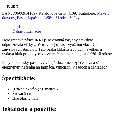
Kúpiť
EAN:
706069141097
Katalógové číslo:
41097
Kategórie:
Makety
dravcov
,
Pasce, lapače a plašiče
,
Škodca
,
Vtáky
Popis
Ďalšie informácie
Holografická páska IRRI je navrhnutá tak, aby efektívne
odpudzovala vtáky z ošetrovanej oblasti využitím viacerých
zmyslových stimulov. Táto páska bliká oslepujúcim svetlom a
vydáva hluk pri pohybe vo vetre, čím dezorientuje a dráždi škodcov.
Pohyb a odlesky pások vytvárajú ilúziu nebezpečenstva a sú
efektívnym riešením na farmách, viniciach, v sadoch a záhradách.
Špecifikácie:
Dĺžka:
25 stôp (7,6 metrov)
Šírka:
5 cm
Hrúbka:
2 mm
Inštalácia a použitie: