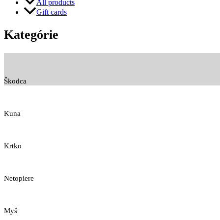
All products
Gift cards
Kategórie
Škodca
Kuna
Krtko
Netopiere
Myš