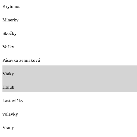
Krytonos
Mínerky
Skočky
Vošky
Pásavka zemiaková
Vtáky
Holub
Lastovičky
volavky
Vrany