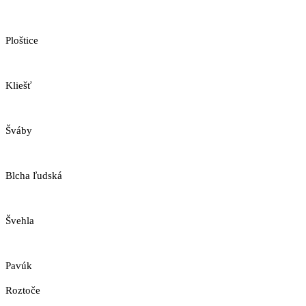
Ploštice
Kliešť
Šváby
Blcha ľudská
Švehla
Pavúk
Roztoče