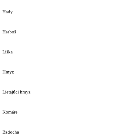
Hady
Hraboš
Líška
Hmyz
Lietajúci hmyz
Komáre
Bzdocha