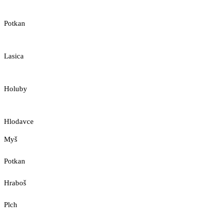
Potkan
Lasica
Holuby
Hlodavce
Myš
Potkan
Hraboš
Plch