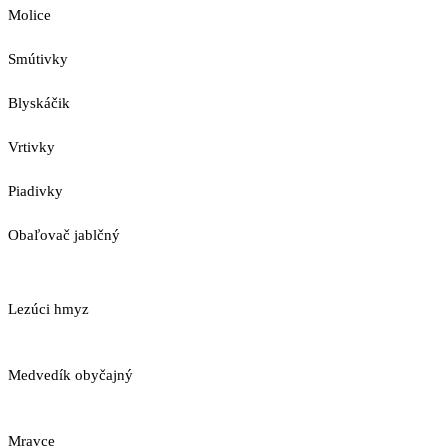
Molice
Smútivky
Blyskáčik
Vrtivky
Piadivky
Obaľovač jablčný
Lezúci hmyz
Medvedík obyčajný
Mravce