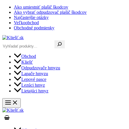
Preskočiť
Ako umiestniť plašič škodcov
na
Ako vybrať odpudzovač plašič škodcov
obsah
Najčastejšie otázky
Veľkoobchod
Obchodné podmienky
Hľadať
Obchod
Kliešť
Odpudzovače hmyzu
Lapače hmyzu
Lepové pasce
Lezúci hmyz
Lietajúci hmyz