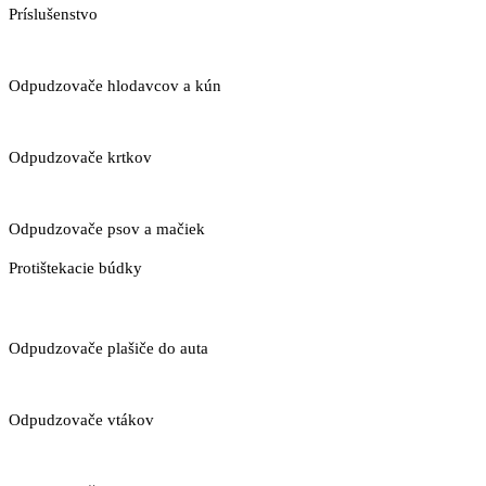
Príslušenstvo
Odpudzovače hlodavcov a kún
Odpudzovače krtkov
Odpudzovače psov a mačiek
Protištekacie búdky
Odpudzovače plašiče do auta
Odpudzovače vtákov