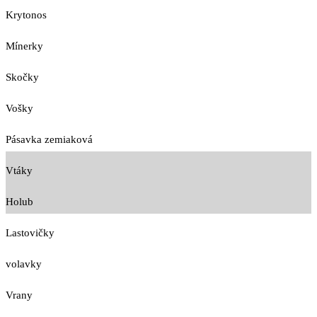
Krytonos
Mínerky
Skočky
Vošky
Pásavka zemiaková
Vtáky
Holub
Lastovičky
volavky
Vrany