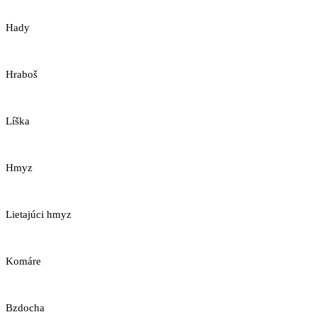
Hady
Hraboš
Líška
Hmyz
Lietajúci hmyz
Komáre
Bzdocha