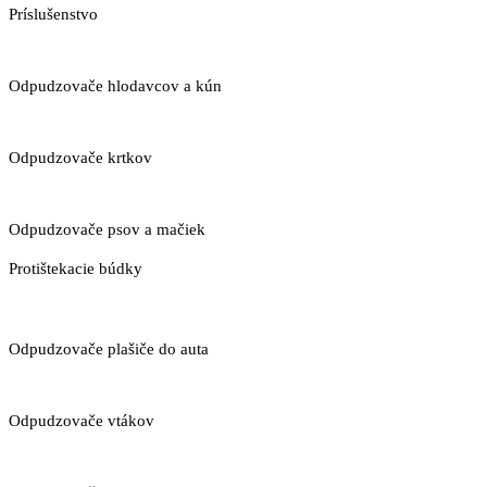
Príslušenstvo
Odpudzovače hlodavcov a kún
Odpudzovače krtkov
Odpudzovače psov a mačiek
Protištekacie búdky
Odpudzovače plašiče do auta
Odpudzovače vtákov