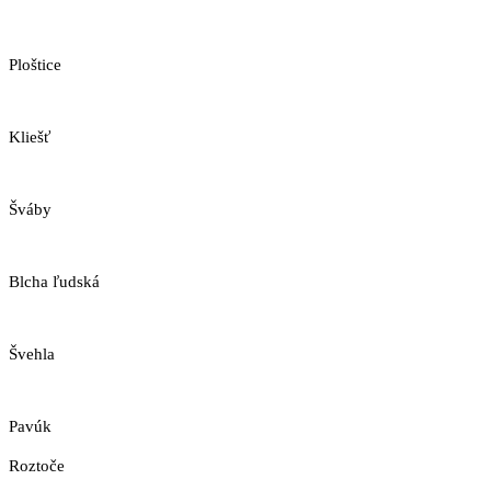
Ploštice
Kliešť
Šváby
Blcha ľudská
Švehla
Pavúk
Roztoče