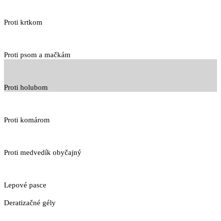
Proti krtkom
Proti psom a mačkám
Proti holubom
Proti komárom
Proti medvedík obyčajný
Lepové pasce
Deratizačné gély