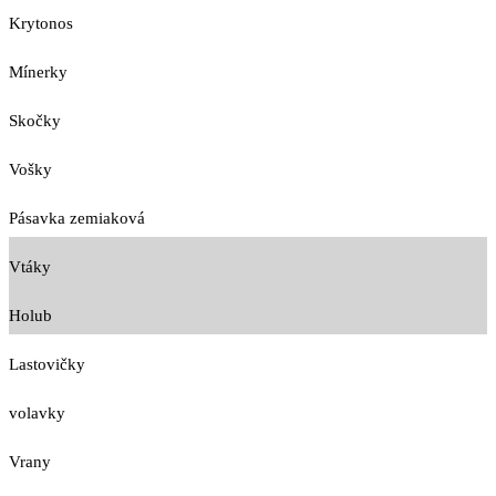
Krytonos
Mínerky
Skočky
Vošky
Pásavka zemiaková
Vtáky
Holub
Lastovičky
volavky
Vrany