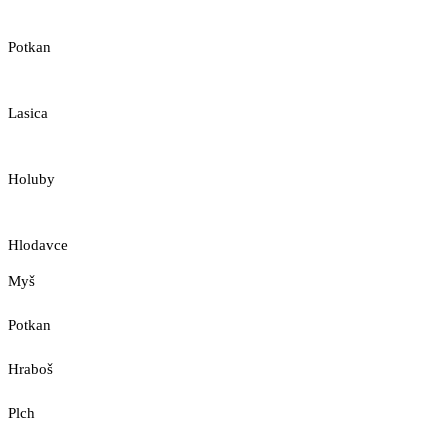
Potkan
Lasica
Holuby
Hlodavce
Myš
Potkan
Hraboš
Plch