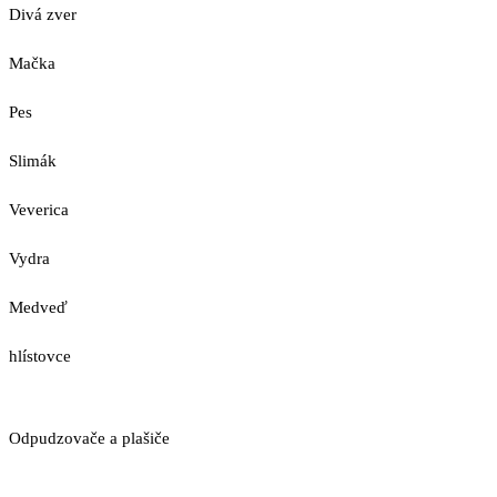
Divá zver
Mačka
Pes
Slimák
Veverica
Vydra
Medveď
hlístovce
Odpudzovače a plašiče