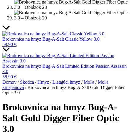
Brokovnica na hmyz Bug-A-Salt Classic Yellow 3.0
58,90
€
Brokovnica na hmyz Bug-A-Salt Limited Edition Passion Assassin
3.0
58,90
€
Domov
/
Škodca
/
Hmyz
/
Lietajúci hmyz
/
Moľa
/
Moľa
krušpánová
/ Brokovnica na hmyz Bug-A-Salt Gold Digger Fiber
Optic 3.0
Brokovnica na hmyz Bug-A-
Salt Gold Digger Fiber Optic
3.0