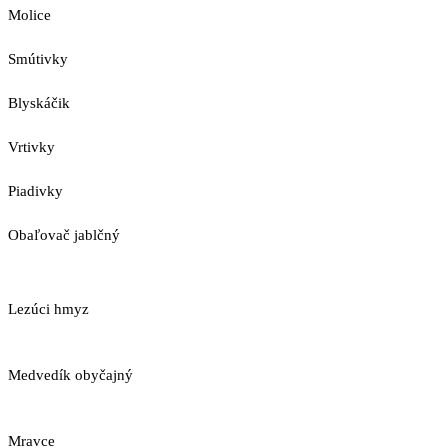
Molice
Smútivky
Blyskáčik
Vrtivky
Piadivky
Obaľovač jablčný
Lezúci hmyz
Medvedík obyčajný
Mravce