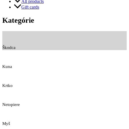
All products
Gift cards
Kategórie
Škodca
Kuna
Krtko
Netopiere
Myš