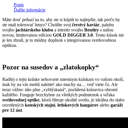
Popis
Ďalšie informácie
Máte dosť peňazí na to, aby ste si kúpili to najlepšie, tak prečo by
ste mali tolerovať hmyz? Chráňte svoj
čerstvý kaviár
, palubu
svojho
jachtárskeho klubu
a interiér svojho
Bentley
s našou
novou, limitovanou edíciou
GOLD DIGGER 3.0
. Tento kúsok nie
je len zbraň, je to módny doplnok s integrovanou svetlovodnou
optikou.
Pozor na susedov a „zlatokopky“
Radšej o tejto kráske nehovorte miestnym kráskam vo vašom okolí,
inak by na vás mohli naletieť ako muchy na… veď viete čo. Ale
teraz vážne: táto plne „vyblýskaná“, pozlátená krásavica ohromí
každého. Funguje bezchybne za všetkých podmienok a vďaka
svetlovodnej optike
, ktorá filtruje okolité svetlo, je ideálna do slabo
osvetlených
konských stajní
,
letiskových hangárov
alebo
garáží
pre 12 áut
.