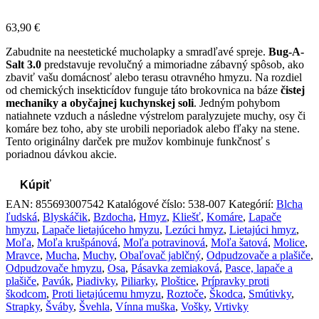
63,90
€
Zabudnite na neestetické mucholapky a smradľavé spreje.
Bug-A-
Salt 3.0
predstavuje revolučný a mimoriadne zábavný spôsob, ako
zbaviť vašu domácnosť alebo terasu otravného hmyzu. Na rozdiel
od chemických insekticídov funguje táto brokovnica na báze
čistej
mechaniky a obyčajnej kuchynskej soli
. Jedným pohybom
natiahnete vzduch a následne výstrelom paralyzujete muchy, osy či
komáre bez toho, aby ste urobili neporiadok alebo fľaky na stene.
Tento originálny darček pre mužov kombinuje funkčnosť s
poriadnou dávkou akcie.
Kúpiť
EAN:
855693007542
Katalógové číslo:
538-007
Kategórií:
Blcha
ľudská
,
Blyskáčik
,
Bzdocha
,
Hmyz
,
Kliešť
,
Komáre
,
Lapače
hmyzu
,
Lapače lietajúceho hmyzu
,
Lezúci hmyz
,
Lietajúci hmyz
,
Moľa
,
Moľa krušpánová
,
Moľa potravinová
,
Moľa šatová
,
Molice
,
Mravce
,
Mucha
,
Muchy
,
Obaľovač jablčný
,
Odpudzovače a plašiče
,
Odpudzovače hmyzu
,
Osa
,
Pásavka zemiaková
,
Pasce, lapače a
plašiče
,
Pavúk
,
Piadivky
,
Piliarky
,
Ploštice
,
Prípravky proti
škodcom
,
Proti lietajúcemu hmyzu
,
Roztoče
,
Škodca
,
Smútivky
,
Strapky
,
Šváby
,
Švehla
,
Vínna muška
,
Vošky
,
Vrtivky