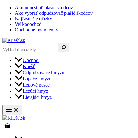
Preskočiť
Ako umiestniť plašič škodcov
na
Ako vybrať odpudzovač plašič škodcov
obsah
Najčastejšie otázky
Veľkoobchod
Obchodné podmienky
Hľadať
Obchod
Kliešť
Odpudzovače hmyzu
Lapače hmyzu
Lepové pasce
Lezúci hmyz
Lietajúci hmyz