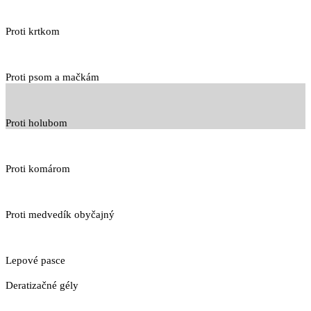
Proti krtkom
Proti psom a mačkám
Proti holubom
Proti komárom
Proti medvedík obyčajný
Lepové pasce
Deratizačné gély