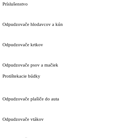
Príslušenstvo
Odpudzovače hlodavcov a kún
Odpudzovače krtkov
Odpudzovače psov a mačiek
Protištekacie búdky
Odpudzovače plašiče do auta
Odpudzovače vtákov