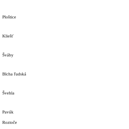
Ploštice
Kliešť
Šváby
Blcha ľudská
Švehla
Pavúk
Roztoče