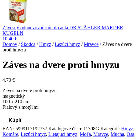
Závesný odpudzovač kún do auta DR.STÄHLER MARDER
KUGELN
10,40
€
Domov
/
Škodca
/
Hmyz
/
Lezúci hmyz
/
Mravce
/ Záves na dvere
proti hmyzu
Záves na dvere proti hmyzu
4,73
€
Záves na dvere proti hmyzu
magnetický
100 x 210 cm
Fialový s motýľmi
Kúpiť
EAN:
5999117192737
Katalógové číslo:
11398G
Kategórií:
Hmyz
,
Komáre
,
Lezúci hmyz
,
Lietajúci hmyz
,
Moľa
,
Mravce
,
Mucha
,
Osa
,