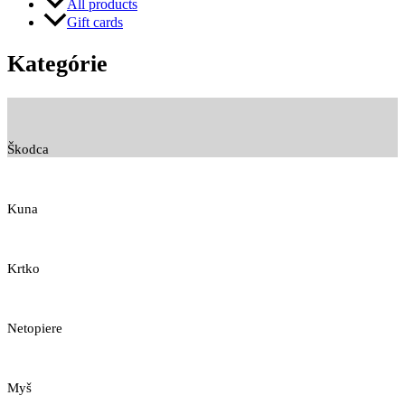
All products
Gift cards
Kategórie
Škodca
Kuna
Krtko
Netopiere
Myš