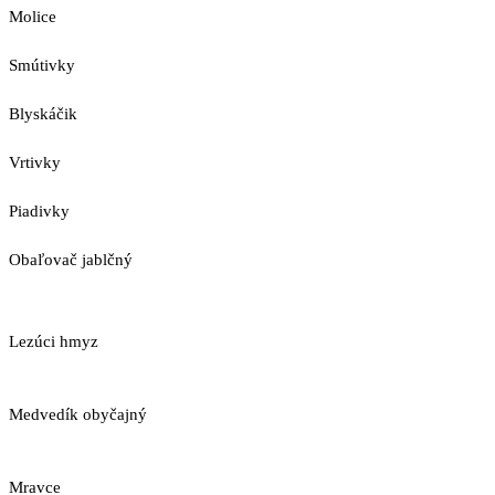
Molice
Smútivky
Blyskáčik
Vrtivky
Piadivky
Obaľovač jablčný
Lezúci hmyz
Medvedík obyčajný
Mravce