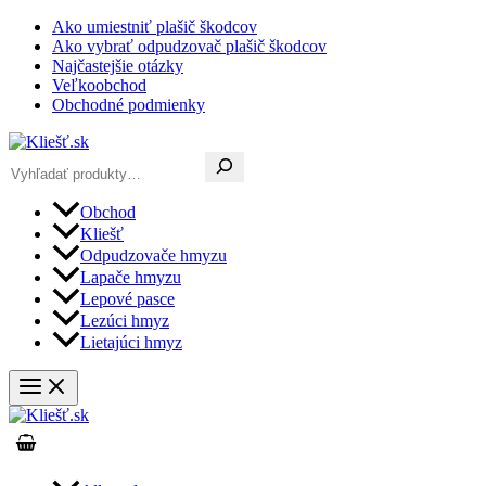
Preskočiť
Ako umiestniť plašič škodcov
na
Ako vybrať odpudzovač plašič škodcov
obsah
Najčastejšie otázky
Veľkoobchod
Obchodné podmienky
Hľadať
Obchod
Kliešť
Odpudzovače hmyzu
Lapače hmyzu
Lepové pasce
Lezúci hmyz
Lietajúci hmyz