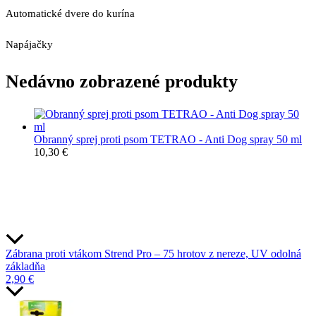
Automatické dvere do kurína
Napájačky
Nedávno zobrazené produkty
Obranný sprej proti psom TETRAO - Anti Dog spray 50 ml
10,30
€
Zábrana proti vtákom Strend Pro – 75 hrotov z nereze, UV odolná
základňa
2,90
€