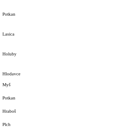
Potkan
Lasica
Holuby
Hlodavce
Myš
Potkan
Hraboš
Plch