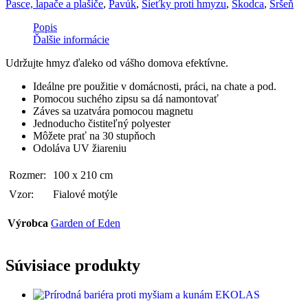
Pasce, lapače a plašiče
,
Pavúk
,
Sieťky proti hmyzu
,
Škodca
,
Sršeň
Popis
Ďalšie informácie
Udržujte hmyz ďaleko od vášho domova efektívne.
Ideálne pre použitie v domácnosti, práci, na chate a pod.
Pomocou suchého zipsu sa dá namontovať
Záves sa uzatvára pomocou magnetu
Jednoducho čistiteľný polyester
Môžete prať na 30 stupňoch
Odoláva UV žiareniu
Rozmer:
100 x 210 cm
Vzor:
Fialové motýle
Výrobca
Garden of Eden
Súvisiace produkty