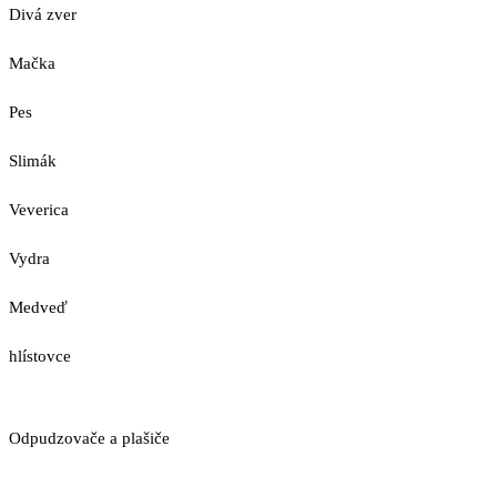
Divá zver
Mačka
Pes
Slimák
Veverica
Vydra
Medveď
hlístovce
Odpudzovače a plašiče