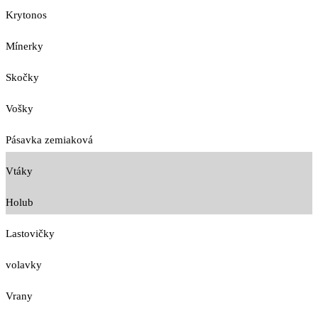
Krytonos
Mínerky
Skočky
Vošky
Pásavka zemiaková
Vtáky
Holub
Lastovičky
volavky
Vrany