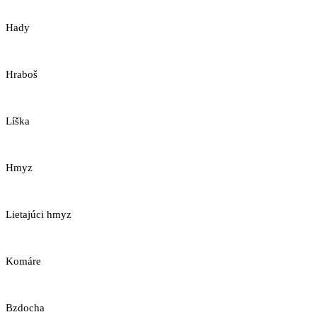
Hady
Hraboš
Líška
Hmyz
Lietajúci hmyz
Komáre
Bzdocha