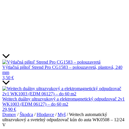
Výtlačná pištoľ Strend Pro CG1583 – polouzavretá, plastová, 240
mm
3,50
€
Weitech duálny ultrazvukový a elektromagnetický odpudzovač 2v1
WK1003 (EDM 06127) – do 60 m2
29,90
€
Domov
/
Škodca
/
Hlodavce
/
Myš
/ Weitech automatický
ultrazvukový a svetelný odpudzovač kún do auta WK0508 – 12/24
V