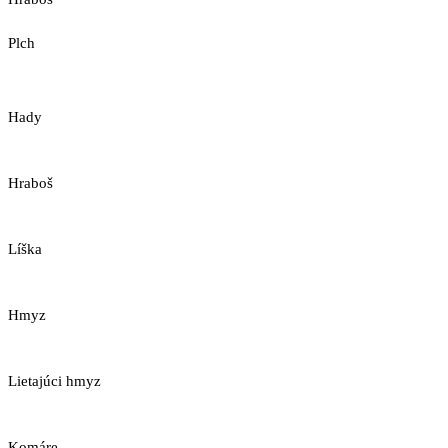
Plch
Hady
Hraboš
Líška
Hmyz
Lietajúci hmyz
Komáre