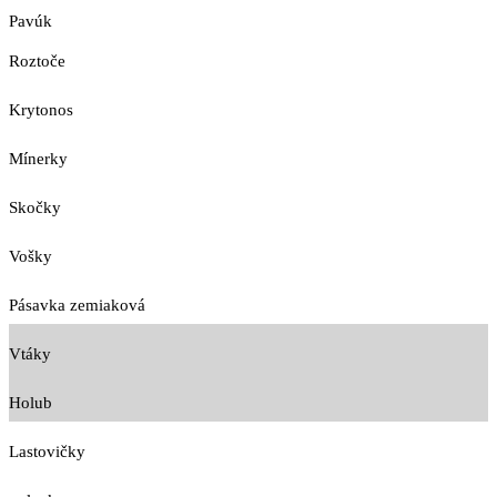
Pavúk
Roztoče
Krytonos
Mínerky
Skočky
Vošky
Pásavka zemiaková
Vtáky
Holub
Lastovičky