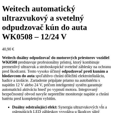
Weitech automatický
ultrazvukový a svetelný
odpudzovač kún do auta
WK0508 – 12/24 V
40,90
€
Weitech duálny odpudzovač do motorových priestorov vozidiel
WK0508
predstavuje profesionálny prístroj, ktorý kombinuje
premenlivý ultrazvuk a stroboskopické svetelné záblesky na ochranu
pred škodcami. Tento vysoko účinný
odpudzovač proti kunám a
hlodavcom do auta
spoľahlivo chráni dôležitú elektroinštaláciu,
hadice a izolácie. Zariadenie pripájate priamo na autobatériu s
napätím 12 V alebo 24 V, pričom inteligentný systém garantuje
automatickú aktiváciu hneď po vypnutí motora. Integrovaný
bezpečnostný obvod navyše nepretržite monitoruje napätie a chráni
batériu pred kompletným vybitím.
Duálny odstrašujúci efekt:
Synergia ultrazvukových vĺn a
oslepujúcich LED zábleskov vyvoláva u škodcov silný