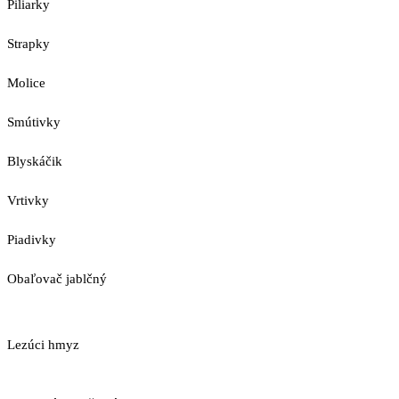
Piliarky
Strapky
Molice
Smútivky
Blyskáčik
Vrtivky
Piadivky
Obaľovač jablčný
Lezúci hmyz