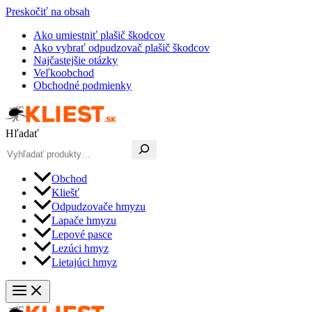
Preskočiť na obsah
Ako umiestniť plašič škodcov
Ako vybrať odpudzovač plašič škodcov
Najčastejšie otázky
Veľkoobchod
Obchodné podmienky
Hľadať
Obchod
Kliešť
Odpudzovače hmyzu
Lapače hmyzu
Lepové pasce
Lezúci hmyz
Lietajúci hmyz