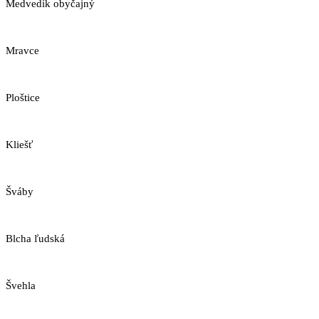
Medvedík obyčajný
Mravce
Ploštice
Kliešť
Šváby
Blcha ľudská
Švehla