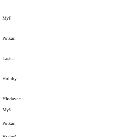
Myš
Potkan
Lasica
Holuby
Hlodavce
Myš
Potkan
Hraboš