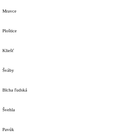
Mravce
Ploštice
Kliešť
Šváby
Blcha ľudská
Švehla
Pavúk