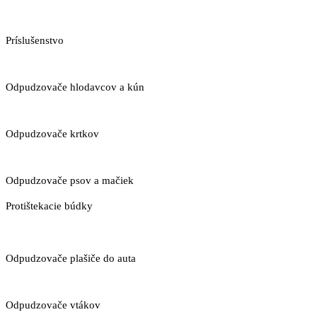
Príslušenstvo
Odpudzovače hlodavcov a kún
Odpudzovače krtkov
Odpudzovače psov a mačiek
Protištekacie búdky
Odpudzovače plašiče do auta
Odpudzovače vtákov