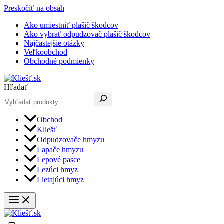
Preskočiť na obsah
Ako umiestniť plašič škodcov
Ako vybrať odpudzovač plašič škodcov
Najčastejšie otázky
Veľkoobchod
Obchodné podmienky
Hľadať
Obchod
Kliešť
Odpudzovače hmyzu
Lapače hmyzu
Lepové pasce
Lezúci hmyz
Lietajúci hmyz