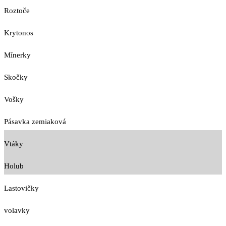
Roztoče
Krytonos
Mínerky
Skočky
Vošky
Pásavka zemiaková
Vtáky
Holub
Lastovičky
volavky