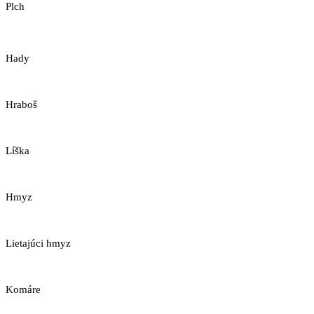
Plch
Hady
Hraboš
Líška
Hmyz
Lietajúci hmyz
Komáre