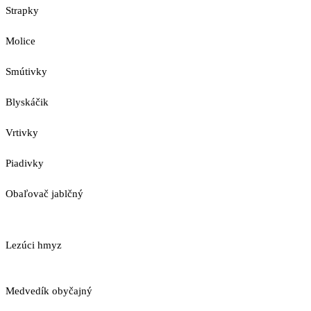
Strapky
Molice
Smútivky
Blyskáčik
Vrtivky
Piadivky
Obaľovač jablčný
Lezúci hmyz
Medvedík obyčajný