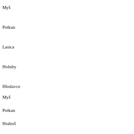
Myš
Potkan
Lasica
Holuby
Hlodavce
Myš
Potkan
Hraboš