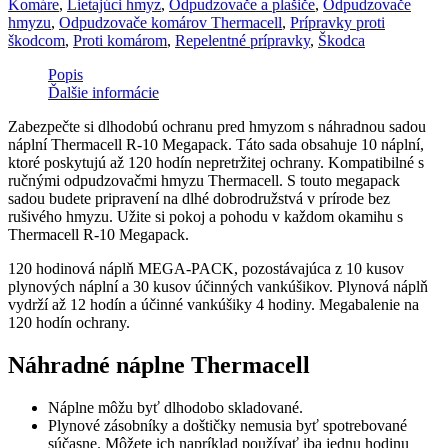
Komáre
,
Lietajúci hmyz
,
Odpudzovače a plašiče
,
Odpudzovače
hmyzu
,
Odpudzovače komárov Thermacell
,
Prípravky proti
škodcom
,
Proti komárom
,
Repelentné prípravky
,
Škodca
Popis
Ďalšie informácie
Zabezpečte si dlhodobú ochranu pred hmyzom s náhradnou sadou
náplní Thermacell R-10 Megapack. Táto sada obsahuje 10 náplní,
ktoré poskytujú až 120 hodín nepretržitej ochrany. Kompatibilné s
ručnými odpudzovačmi hmyzu Thermacell. S touto megapack
sadou budete pripravení na dlhé dobrodružstvá v prírode bez
rušivého hmyzu. Užite si pokoj a pohodu v každom okamihu s
Thermacell R-10 Megapack.
120 hodinová náplň MEGA-PACK, pozostávajúca z 10 kusov
plynových náplní a 30 kusov účinných vankúšikov. Plynová náplň
vydrží až 12 hodín a účinné vankúšiky 4 hodiny. Megabalenie na
120 hodín ochrany.
Náhradné náplne Thermacell
Náplne môžu byť dlhodobo skladované.
Plynové zásobníky a doštičky nemusia byť spotrebované
súčasne. Môžete ich napríklad používať iba jednu hodinu