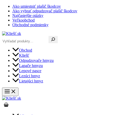
Preskočiť
Ako umiestniť plašič škodcov
na
Ako vybrať odpudzovač plašič škodcov
obsah
Najčastejšie otázky
Veľkoobchod
Obchodné podmienky
Hľadať
Obchod
Kliešť
Odpudzovače hmyzu
Lapače hmyzu
Lepové pasce
Lezúci hmyz
Lietajúci hmyz