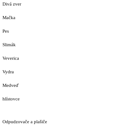
Divá zver
Mačka
Pes
Slimák
Veverica
Vydra
Medveď
hlístovce
Odpudzovače a plašiče