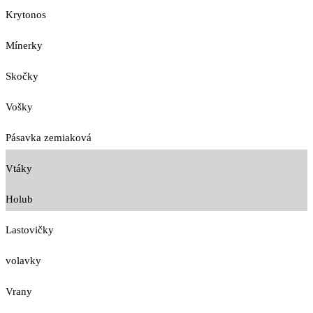
Krytonos
Mínerky
Skočky
Vošky
Pásavka zemiaková
Vtáky
Holub
Lastovičky
volavky
Vrany