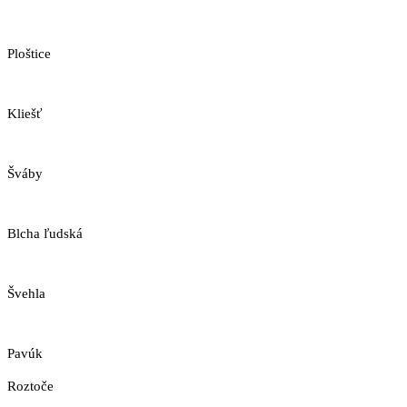
Ploštice
Kliešť
Šváby
Blcha ľudská
Švehla
Pavúk
Roztoče