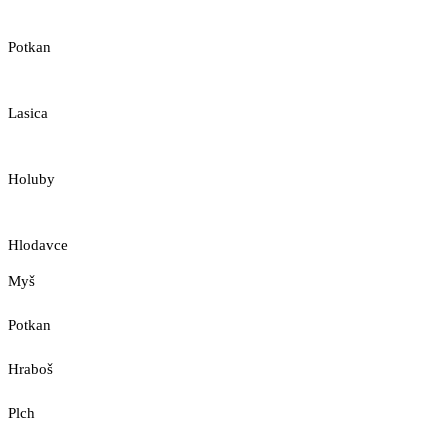
Potkan
Lasica
Holuby
Hlodavce
Myš
Potkan
Hraboš
Plch