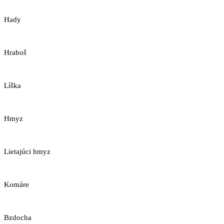
Hady
Hraboš
Líška
Hmyz
Lietajúci hmyz
Komáre
Bzdocha