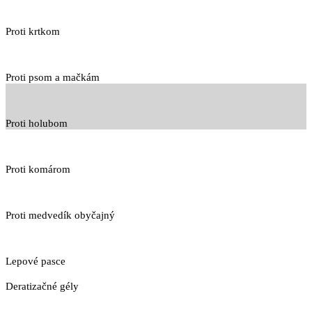
Proti krtkom
Proti psom a mačkám
Proti holubom
Proti komárom
Proti medvedík obyčajný
Lepové pasce
Deratizačné gély