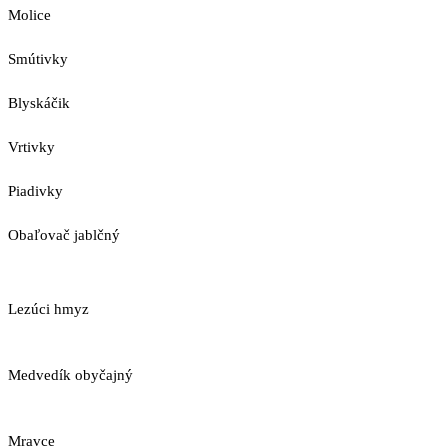
Molice
Smútivky
Blyskáčik
Vrtivky
Piadivky
Obaľovač jablčný
Lezúci hmyz
Medvedík obyčajný
Mravce