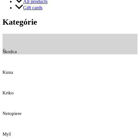
All products
Gift cards
Kategórie
Škodca
Kuna
Krtko
Netopiere
Myš