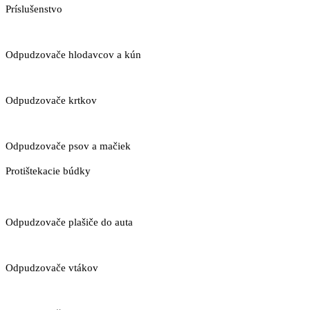
Príslušenstvo
Odpudzovače hlodavcov a kún
Odpudzovače krtkov
Odpudzovače psov a mačiek
Protištekacie búdky
Odpudzovače plašiče do auta
Odpudzovače vtákov