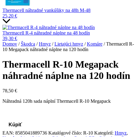
Thermacell náhradné vankúšiky na 48h M-48
25,20
€
Thermacell R-4 náhradné náplne na 48 hodín
39,30
€
Domov
/
Škodca
/
Hmyz
/
Lietajúci hmyz
/
Komáre
/ Thermacell R-
10 Megapack náhradné náplne na 120 hodín
Thermacell R-10 Megapack
náhradné náplne na 120 hodín
78,50
€
Náhradná 120h sada náplní Thermacell R-10 Megapack
Kúpiť
EAN:
8585041889736
Katalógové číslo:
R-10
Kategórií:
Hmyz
,