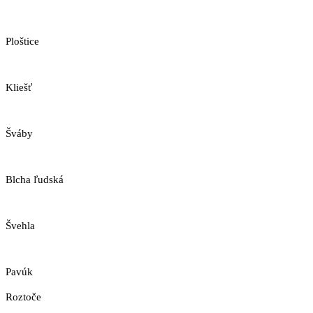
Ploštice
Kliešť
Šváby
Blcha ľudská
Švehla
Pavúk
Roztoče