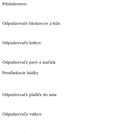
Príslušenstvo
Odpudzovače hlodavcov a kún
Odpudzovače krtkov
Odpudzovače psov a mačiek
Protištekacie búdky
Odpudzovače plašiče do auta
Odpudzovače vtákov