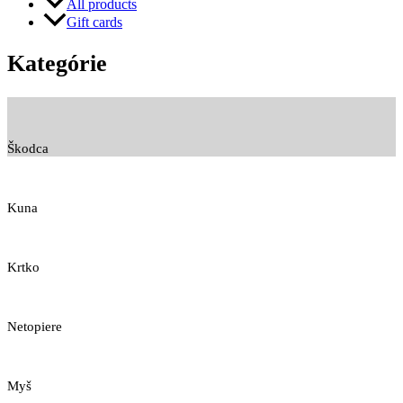
All products
Gift cards
Kategórie
Škodca
Kuna
Krtko
Netopiere
Myš