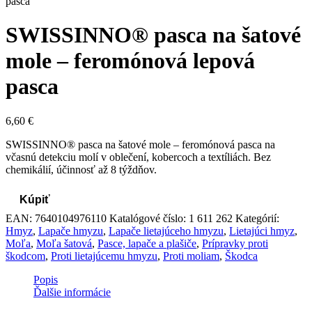
pasca
SWISSINNO® pasca na šatové
mole – feromónová lepová
pasca
6,60
€
SWISSINNO® pasca na šatové mole – feromónová pasca na
včasnú detekciu molí v oblečení, kobercoch a textíliách. Bez
chemikálií, účinnosť až 8 týždňov.
Kúpiť
EAN:
7640104976110
Katalógové číslo:
1 611 262
Kategórií:
Hmyz
,
Lapače hmyzu
,
Lapače lietajúceho hmyzu
,
Lietajúci hmyz
,
Moľa
,
Moľa šatová
,
Pasce, lapače a plašiče
,
Prípravky proti
škodcom
,
Proti lietajúcemu hmyzu
,
Proti moliam
,
Škodca
Popis
Ďalšie informácie