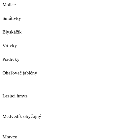
Molice
Smútivky
Blyskáčik
Vrtivky
Piadivky
Obaľovač jablčný
Lezúci hmyz
Medvedík obyčajný
Mravce