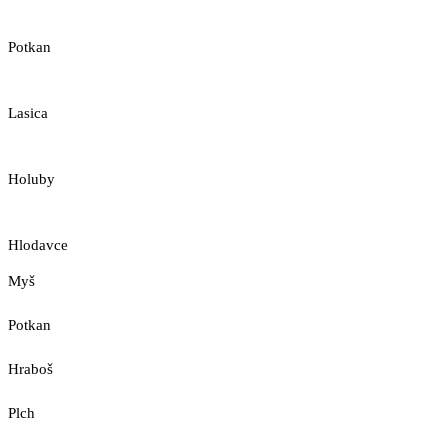
Potkan
Lasica
Holuby
Hlodavce
Myš
Potkan
Hraboš
Plch