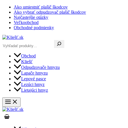
Preskočiť
Ako umiestniť plašič škodcov
na
Ako vybrať odpudzovač plašič škodcov
obsah
Najčastejšie otázky
Veľkoobchod
Obchodné podmienky
Hľadať
Obchod
Kliešť
Odpudzovače hmyzu
Lapače hmyzu
Lepové pasce
Lezúci hmyz
Lietajúci hmyz