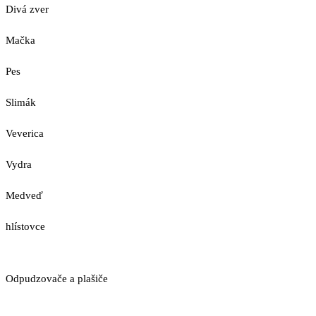
Divá zver
Mačka
Pes
Slimák
Veverica
Vydra
Medveď
hlístovce
Odpudzovače a plašiče