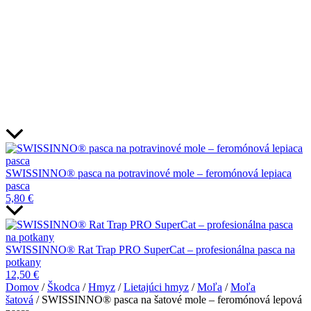
SWISSINNO® pasca na potravinové mole – feromónová lepiaca
pasca
5,80
€
SWISSINNO® Rat Trap PRO SuperCat – profesionálna pasca na
potkany
12,50
€
Domov
/
Škodca
/
Hmyz
/
Lietajúci hmyz
/
Moľa
/
Moľa
šatová
/ SWISSINNO® pasca na šatové mole – feromónová lepová