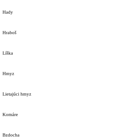
Hady
Hraboš
Líška
Hmyz
Lietajúci hmyz
Komáre
Bzdocha