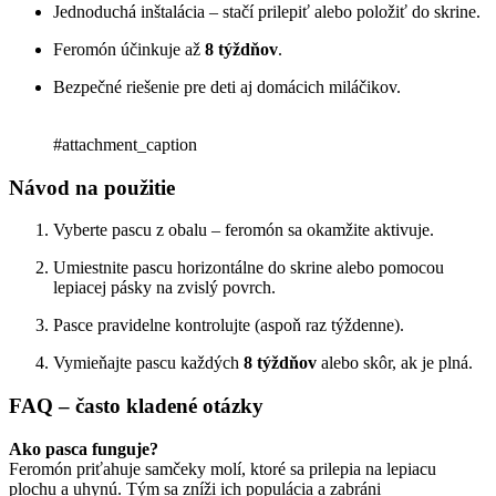
Jednoduchá inštalácia – stačí prilepiť alebo položiť do skrine.
Feromón účinkuje až
8 týždňov
.
Bezpečné riešenie pre deti aj domácich miláčikov.
#attachment_caption
Návod na použitie
Vyberte pascu z obalu – feromón sa okamžite aktivuje.
Umiestnite pascu horizontálne do skrine alebo pomocou
lepiacej pásky na zvislý povrch.
Pasce pravidelne kontrolujte (aspoň raz týždenne).
Vymieňajte pascu každých
8 týždňov
alebo skôr, ak je plná.
FAQ – často kladené otázky
Ako pasca funguje?
Feromón priťahuje samčeky molí, ktoré sa prilepia na lepiacu
plochu a uhynú. Tým sa zníži ich populácia a zabráni