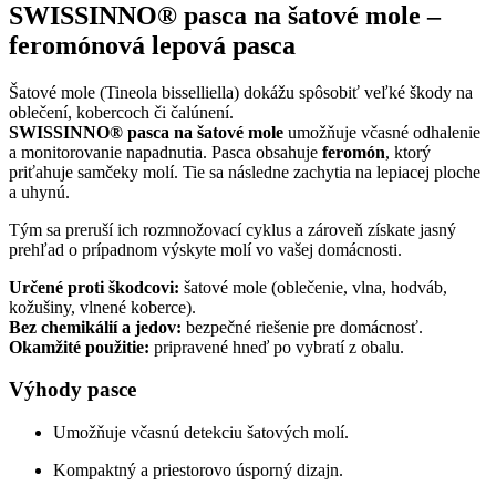
SWISSINNO® pasca na šatové mole –
feromónová lepová pasca
Šatové mole (Tineola bisselliella) dokážu spôsobiť veľké škody na
oblečení, kobercoch či čalúnení.
SWISSINNO® pasca na šatové mole
umožňuje včasné odhalenie
a monitorovanie napadnutia. Pasca obsahuje
feromón
, ktorý
priťahuje samčeky molí. Tie sa následne zachytia na lepiacej ploche
a uhynú.
Tým sa preruší ich rozmnožovací cyklus a zároveň získate jasný
prehľad o prípadnom výskyte molí vo vašej domácnosti.
Určené proti škodcovi:
šatové mole (oblečenie, vlna, hodváb,
kožušiny, vlnené koberce).
Bez chemikálií a jedov:
bezpečné riešenie pre domácnosť.
Okamžité použitie:
pripravené hneď po vybratí z obalu.
Výhody pasce
Umožňuje včasnú detekciu šatových molí.
Kompaktný a priestorovo úsporný dizajn.