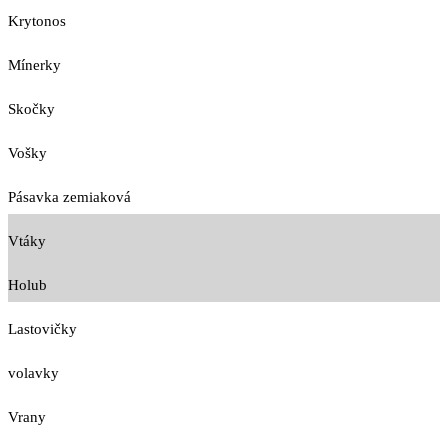
Krytonos
Mínerky
Skočky
Vošky
Pásavka zemiaková
Vtáky
Holub
Lastovičky
volavky
Vrany