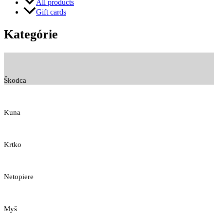
All products
Gift cards
Kategórie
Škodca
Kuna
Krtko
Netopiere
Myš