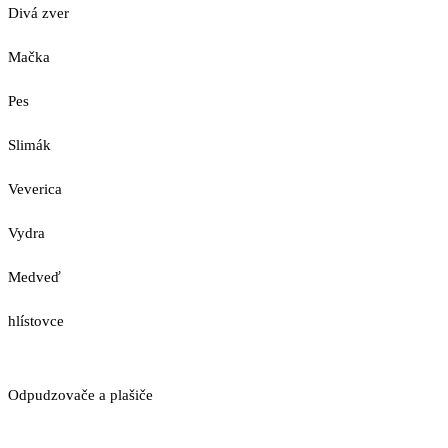
Divá zver
Mačka
Pes
Slimák
Veverica
Vydra
Medveď
hlístovce
Odpudzovače a plašiče