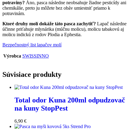
potraviny?
Áno, pasca následne neobsahuje žiadne pesticídy ani
chemikálie, preto ju môžete bez obáv umiestniť priamo k
potravinám.
Ktoré druhy molí dokáže táto pasca zachytiť?
Lapač následne
účinne priťahuje mlynárika (múčnu molicu), molicu tabakovú aj
molicu indickú z rodov Plodia a Ephestia.
Bezpečnostný list lapačov molí
Výrobca
SWISSINNO
Súvisiace produkty
Total odor Kuna 200ml odpudzovač
na kuny StopPest
6,90
€