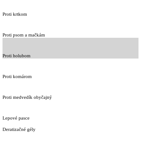
Proti krtkom
Proti psom a mačkám
Proti holubom
Proti komárom
Proti medvedík obyčajný
Lepové pasce
Deratizačné gély