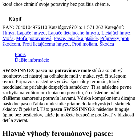
ktorá chce chrániť svoje potraviny bez použitia chémie.
Kúpiť
EAN:
7640104976110
Katalógové číslo:
1 571 262
Kategórií:
Hmyz
,
Lapače hmyzu
,
Lapače lietajúceho hmyzu
,
Lietajúci hmyz
,
Moľa
,
Moľa potravinová
,
Pasce, lapače a plašiče
,
Prípravky proti
škodcom
,
Proti lietajúcemu hmyzu
,
Proti moliam
,
Škodca
Popis
Ďalšie informácie
SWISSINNO® pasca na potravinové mole
slúži ako citlivý
monitorovací nástroj na odhalenie molí v múke, ryži či sušenom
ovocí. Prípravok následne využíva špeciálny feromón, ktorý
neodolateľne priťahuje dospelých samčekov. Tí sa následne pevne
zachytia na vnútornom lepiacom povrchu, čo následne bráni
ďalšiemu zamoreniu potravín larvami. Vďaka kompaktnému dizajnu
následne pascu ľahko umiestnite priamo do kuchynských skriniek,
skladov či pekární. Táto
pasca SWISSINNO®
následne funguje
úplne bez pesticídov, takže ju môžete bezpečne používať v blízkosti
detí a zvierat.
Hlavné výhody feromónovej pasce: