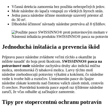
Včasná detekcia zamorenia bez použitia nebezpečných jedov.
Mole následne do lapača vstupujú zo všetkých štyroch strán.
Jedna pasca následne účinne monitoruje uzavretý priestor až
do 30 m².
Dlhodobá účinnosť návnady následne pretrváva až 8 týždňov.
Nástenná inštalácia produktu SWISSINNO® pasca na potravino
Jednoduchá inštalácia a prevencia škôd
Prípravu pasce následne zvládnete veľmi rýchlo a okamžite ju
môžete nasadiť do boja proti škodcom.
SWISSINNO® pasca na
potravinové mole
následne zachytáva druhy ako indická múčna
molica, stredomorská či tabaková molica. Larvy týchto molí
následne znehodnocujú potraviny výkalmi a kokónmi, čo následne
vedie k tvorbe húb a roztočov. Umiestnením pasce do špajze
následne získate kontrolu nad čistotou vašich zásob müsli, cestovín
či orechov. Pravidelná kontrola pasce aspoň raz týždenne následne
zaručí, že včas odhalíte aj začínajúce zamorenie.
Tipy pre stopercentnú ochranu potravín