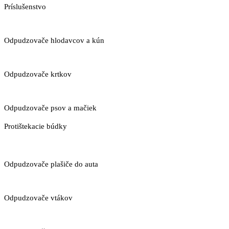
Príslušenstvo
Odpudzovače hlodavcov a kún
Odpudzovače krtkov
Odpudzovače psov a mačiek
Protištekacie búdky
Odpudzovače plašiče do auta
Odpudzovače vtákov