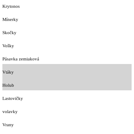
Krytonos
Mínerky
Skočky
Vošky
Pásavka zemiaková
Vtáky
Holub
Lastovičky
volavky
Vrany