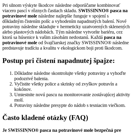
Pri silnom výskyte škodcov následne odporúčame kombinovať
viacero pascí v rôznych častiach skladu.
SWISSINNO® pasca na
potravinové mole
následne najlepšie funguje v spojení s
dôkladným čistením políc a vyhodením napadnutých balení. Nové
potraviny následne skladujte v hermeticky uzatvorených sklenených
alebo plastových nádobách. Tým následne vytvoríte bariéru, cez
ktorú sa húsenice k vašim zásobám nedostanú. Každá
pasca na
potravinové mole
od švajčiarskej značky SWISSINNO® následne
predstavuje tradíciu a kvalitu v ekologickom boji proti škodcom.
Postup pri čistení napadnutej špajze:
Dôkladne následne skontrolujte všetky potraviny a vyhoďte
podozrivé balenia.
Vyčistite všetky police a skrinky od zvyškov potravín a
kokónov.
Umiestnite novú pascu na monitorovanie zostávajúcej aktivity
molí.
Potraviny následne presypte do nádob s tesniacim viečkom.
Často kladené otázky (FAQ)
Je SWISSINNO® pasca na potravinové mole bezpečná pre