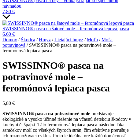
SWISSINNO® pasca na osy – vonkajší lapač so špeciálnou
návnadou
7,80
€
SWISSINNO® pasca na šatové mole – feromónová lepová pasca
6,60
€
Domov
/
Škodca
/
Hmyz
/
Lietajúci hmyz
/
Moľa
/
Moľa
potravinová
/ SWISSINNO® pasca na potravinové mole –
feromónová lepiaca pasca
SWISSINNO® pasca na
potravinové mole –
feromónová lepiaca pasca
5,80
€
SWISSINNO® pasca na potravinové mole
predstavuje
ekologické a vysoko účinné riešenie na včasnú detekciu škodcov v
kuchyni či špajzi. Táto feromónová lepiaca pasca následne láka
samčekov molí zo všetkých štyroch strán, čím efektívne prerušuje
ich rozmnožovací cyklus. Preto je ideálna pre každú domácnosť,