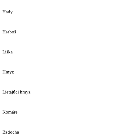
Hady
Hraboš
Líška
Hmyz
Lietajúci hmyz
Komáre
Bzdocha