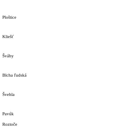
Ploštice
Kliešť
Šváby
Blcha ľudská
Švehla
Pavúk
Roztoče