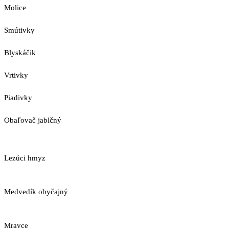
Molice
Smútivky
Blyskáčik
Vrtivky
Piadivky
Obaľovač jablčný
Lezúci hmyz
Medvedík obyčajný
Mravce