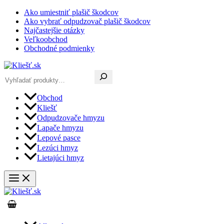
Preskočiť
Ako umiestniť plašič škodcov
na
Ako vybrať odpudzovač plašič škodcov
obsah
Najčastejšie otázky
Veľkoobchod
Obchodné podmienky
Hľadať
Obchod
Kliešť
Odpudzovače hmyzu
Lapače hmyzu
Lepové pasce
Lezúci hmyz
Lietajúci hmyz