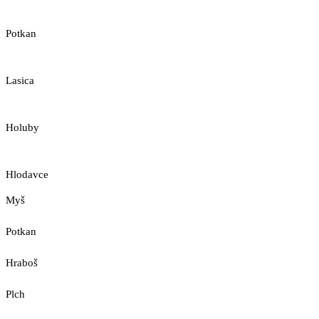
Potkan
Lasica
Holuby
Hlodavce
Myš
Potkan
Hraboš
Plch