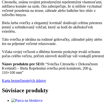
Citronella, známa svojimi prirodzenými repelentnými vlastnosťami,
udržiava komáre na uzde, čím zabezpečuje, že si môžete vychutnať
večerné posedenia na terase, záhrade alebo balkóne bez obáv z
rušivého hmyzu.
Biela farba sviečky a elegantný kvetináč dodávajú celému priestoru
jemný a sofistikovaný vzhľad, ktorý sa hodí do akéhokoľvek
exteriéru.
Táto sviečka je ideálna na rodinné grilovačky, záhradné párty alebo
len na príjemné večerné relaxovanie.
Vďaka svojej veľkosti a dlhému horeniu poskytuje trvalú ochranu
počas celého večera, pričom zároveň skrášľuje váš vonkajší priestor​
(
Názov produktu pre SEO:
“Sviečka Citronella v Dekoračnom
Kvetináči – Biela Repelentná sviečka proti komárom, 200 g,
110×100 mm”
Karta bezpečnostných údajov
Súvisiace produkty