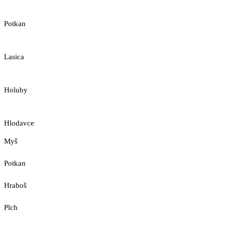
Potkan
Lasica
Holuby
Hlodavce
Myš
Potkan
Hraboš
Plch