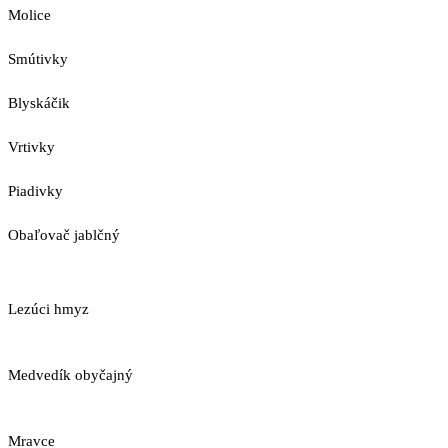
Molice
Smútivky
Blyskáčik
Vrtivky
Piadivky
Obaľovač jablčný
Lezúci hmyz
Medvedík obyčajný
Mravce