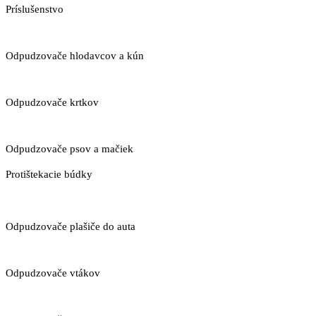
Príslušenstvo
Odpudzovače hlodavcov a kún
Odpudzovače krtkov
Odpudzovače psov a mačiek
Protištekacie búdky
Odpudzovače plašiče do auta
Odpudzovače vtákov