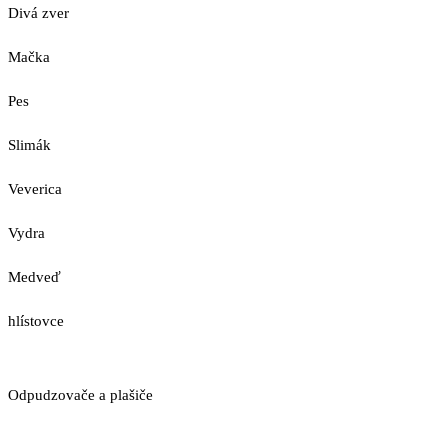
Divá zver
Mačka
Pes
Slimák
Veverica
Vydra
Medveď
hlístovce
Odpudzovače a plašiče