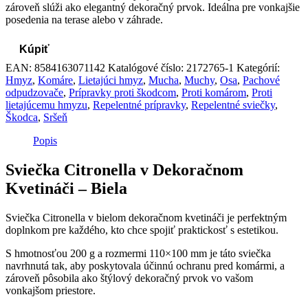
zároveň slúži ako elegantný dekoračný prvok. Ideálna pre vonkajšie
posedenia na terase alebo v záhrade.
Kúpiť
EAN:
8584163071142
Katalógové číslo:
2172765-1
Kategórií:
Hmyz
,
Komáre
,
Lietajúci hmyz
,
Mucha
,
Muchy
,
Osa
,
Pachové
odpudzovače
,
Prípravky proti škodcom
,
Proti komárom
,
Proti
lietajúcemu hmyzu
,
Repelentné prípravky
,
Repelentné sviečky
,
Škodca
,
Sršeň
Popis
Sviečka Citronella v Dekoračnom
Kvetináči – Biela
Sviečka Citronella v bielom dekoračnom kvetináči je perfektným
doplnkom pre každého, kto chce spojiť praktickosť s estetikou.
S hmotnosťou 200 g a rozmermi 110×100 mm je táto sviečka
navrhnutá tak, aby poskytovala účinnú ochranu pred komármi, a
zároveň pôsobila ako štýlový dekoračný prvok vo vašom
vonkajšom priestore.