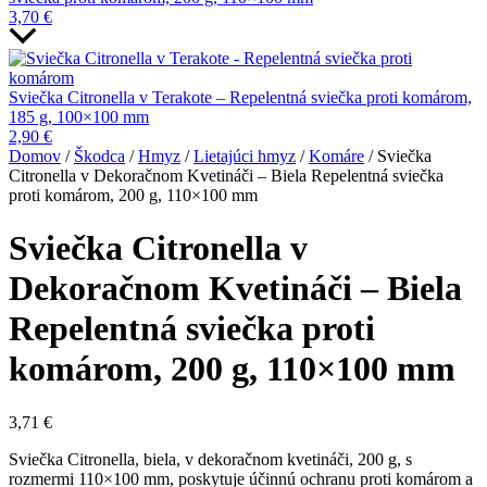
3,70
€
Sviečka Citronella v Terakote – Repelentná sviečka proti komárom,
185 g, 100×100 mm
2,90
€
Domov
/
Škodca
/
Hmyz
/
Lietajúci hmyz
/
Komáre
/ Sviečka
Citronella v Dekoračnom Kvetináči – Biela Repelentná sviečka
proti komárom, 200 g, 110×100 mm
Sviečka Citronella v
Dekoračnom Kvetináči – Biela
Repelentná sviečka proti
komárom, 200 g, 110×100 mm
3,71
€
Sviečka Citronella, biela, v dekoračnom kvetináči, 200 g, s
rozmermi 110×100 mm, poskytuje účinnú ochranu proti komárom a