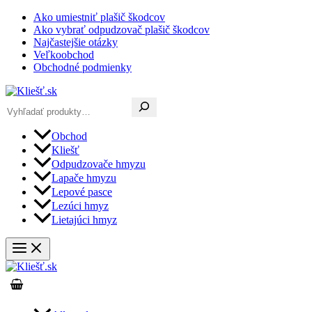
Preskočiť
Ako umiestniť plašič škodcov
na
Ako vybrať odpudzovač plašič škodcov
obsah
Najčastejšie otázky
Veľkoobchod
Obchodné podmienky
Hľadať
Obchod
Kliešť
Odpudzovače hmyzu
Lapače hmyzu
Lepové pasce
Lezúci hmyz
Lietajúci hmyz