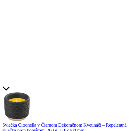
Sviečka Citronella v Čiernom Dekoračnom Kvetináči – Repelentná
sviečka proti komárom, 200 g, 110×100 mm