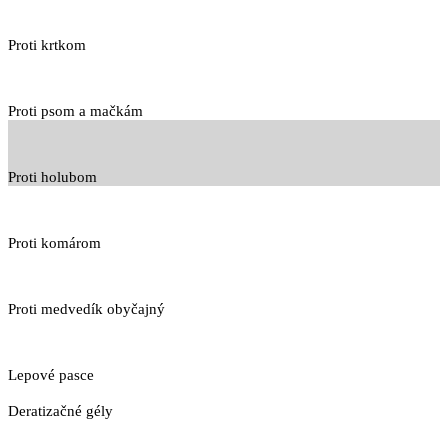
Proti krtkom
Proti psom a mačkám
Proti holubom
Proti komárom
Proti medvedík obyčajný
Lepové pasce
Deratizačné gély