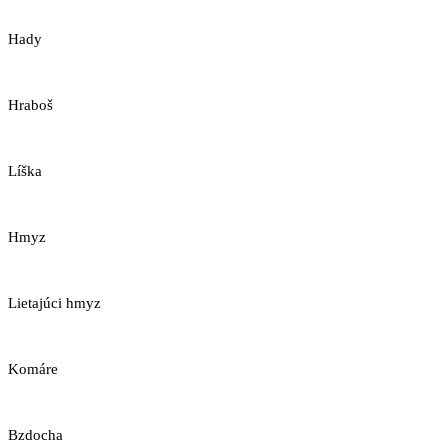
Hady
Hraboš
Líška
Hmyz
Lietajúci hmyz
Komáre
Bzdocha