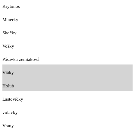
Krytonos
Mínerky
Skočky
Vošky
Pásavka zemiaková
Vtáky
Holub
Lastovičky
volavky
Vrany