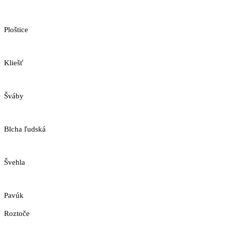
Ploštice
Kliešť
Šváby
Blcha ľudská
Švehla
Pavúk
Roztoče