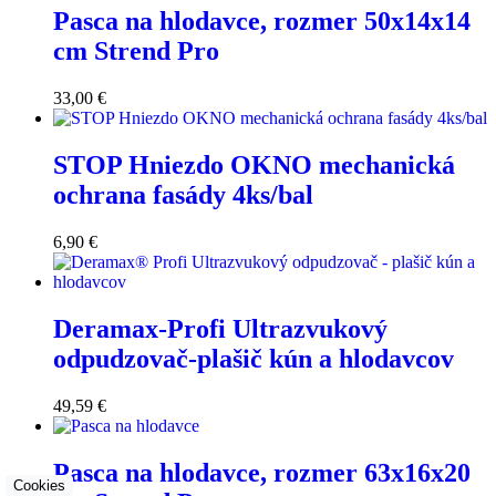
Pasca na hlodavce, rozmer 50x14x14
cm Strend Pro
33,00
€
STOP Hniezdo OKNO mechanická
ochrana fasády 4ks/bal
6,90
€
Deramax-Profi Ultrazvukový
odpudzovač-plašič kún a hlodavcov
49,59
€
Pasca na hlodavce, rozmer 63x16x20
Cookies