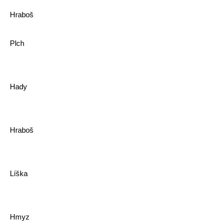
Hraboš
Plch
Hady
Hraboš
Líška
Hmyz