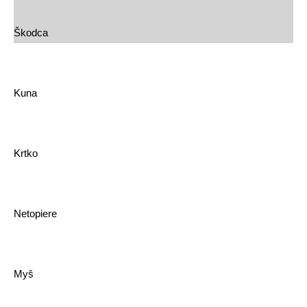
Škodca
Kuna
Krtko
Netopiere
Myš