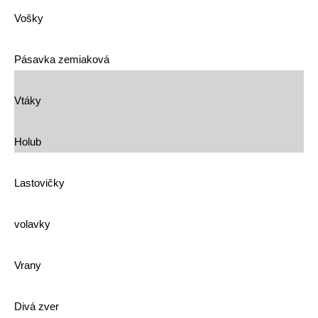
Vošky
Pásavka zemiaková
Vtáky
Holub
Lastovičky
volavky
Vrany
Divá zver