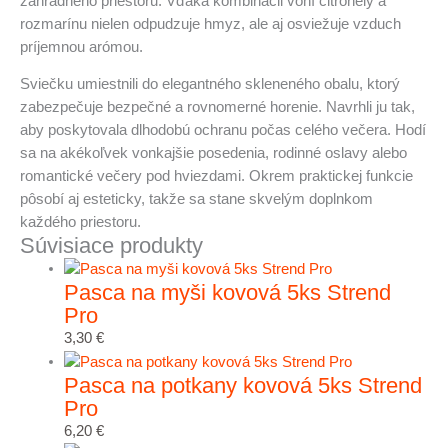
záhradného priestoru. Vďaka kombinácii vôní citronely a
rozmarínu nielen odpudzuje hmyz, ale aj osviežuje vzduch
príjemnou arómou.
Sviečku umiestnili do elegantného skleneného obalu, ktorý
zabezpečuje bezpečné a rovnomerné horenie. Navrhli ju tak,
aby poskytovala dlhodobú ochranu počas celého večera. Hodí
sa na akékoľvek vonkajšie posedenia, rodinné oslavy alebo
romantické večery pod hviezdami. Okrem praktickej funkcie
pôsobí aj esteticky, takže sa stane skvelým doplnkom
každého priestoru.
Súvisiace produkty
Pasca na myši kovová 5ks Strend
Pro
3,30
€
Pasca na potkany kovová 5ks Strend
Pro
6,20
€