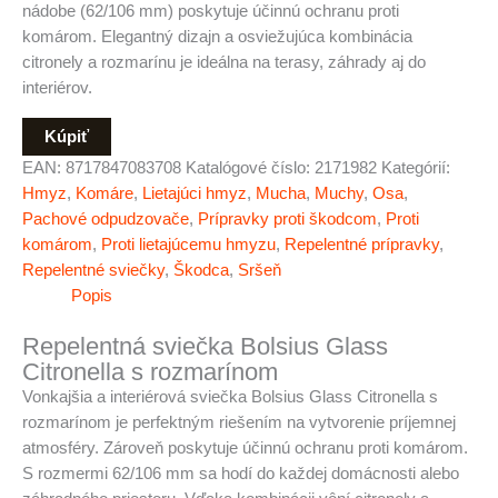
nádobe (62/106 mm) poskytuje účinnú ochranu proti
komárom. Elegantný dizajn a osviežujúca kombinácia
citronely a rozmarínu je ideálna na
terasy, záhrady aj do
interiérov.
Kúpiť
EAN:
8717847083708
Katalógové číslo:
2171982
Kategórií:
Hmyz
,
Komáre
,
Lietajúci hmyz
,
Mucha
,
Muchy
,
Osa
,
Pachové odpudzovače
,
Prípravky proti škodcom
,
Proti
komárom
,
Proti lietajúcemu hmyzu
,
Repelentné prípravky
,
Repelentné sviečky
,
Škodca
,
Sršeň
Popis
Repelentná sviečka Bolsius Glass
Citronella s rozmarínom
Vonkajšia a interiérová sviečka Bolsius Glass Citronella s
rozmarínom je perfektným riešením na vytvorenie príjemnej
atmosféry. Zároveň poskytuje účinnú ochranu proti komárom.
S rozmermi 62/106 mm sa hodí do každej domácnosti alebo