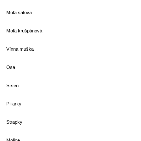
Moľa šatová
Moľa krušpánová
Vínna muška
Osa
Sršeň
Piliarky
Strapky
Molice