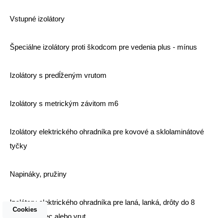
Vstupné izolátory
Špeciálne izolátory proti škodcom pre vedenia plus - mínus
Izolátory s predĺženým vrutom
Izolátory s metrickým závitom m6
Izolátory elektrického ohradníka pre kovové a sklolaminátové
tyčky
Napináky, pružiny
Izolátory elektrického ohradníka pre laná, lanká, drôty do 8
Cookies
mm na klinec alebo vrut