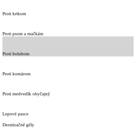
Proti krtkom
Proti psom a mačkám
Proti holubom
Proti komárom
Proti medvedík obyčajný
Lepové pasce
Deratizačné gély