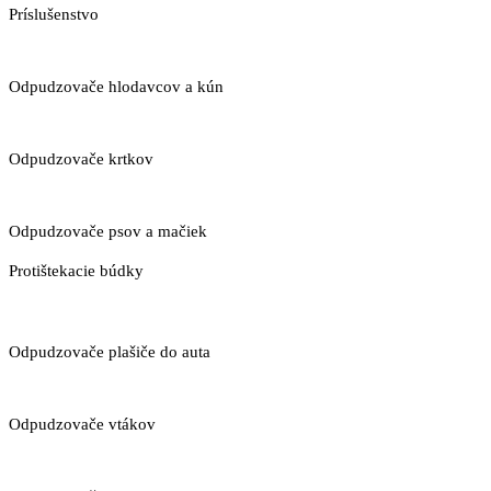
Príslušenstvo
Odpudzovače hlodavcov a kún
Odpudzovače krtkov
Odpudzovače psov a mačiek
Protištekacie búdky
Odpudzovače plašiče do auta
Odpudzovače vtákov