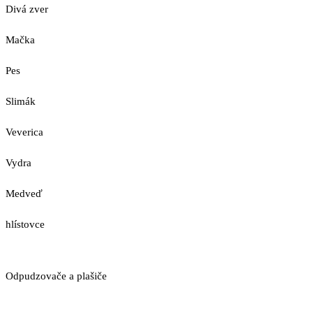
Divá zver
Mačka
Pes
Slimák
Veverica
Vydra
Medveď
hlístovce
Odpudzovače a plašiče