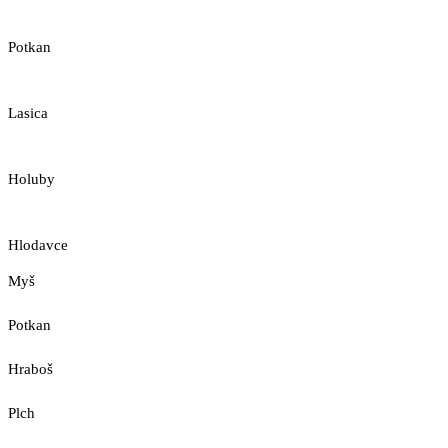
Potkan
Lasica
Holuby
Hlodavce
Myš
Potkan
Hraboš
Plch