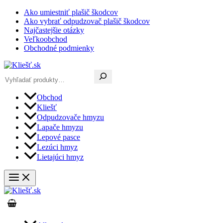
Preskočiť
Ako umiestniť plašič škodcov
na
Ako vybrať odpudzovač plašič škodcov
obsah
Najčastejšie otázky
Veľkoobchod
Obchodné podmienky
Hľadať
Obchod
Kliešť
Odpudzovače hmyzu
Lapače hmyzu
Lepové pasce
Lezúci hmyz
Lietajúci hmyz