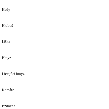
Hady
Hraboš
Líška
Hmyz
Lietajúci hmyz
Komáre
Bzdocha