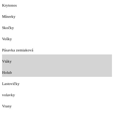
Krytonos
Mínerky
Skočky
Vošky
Pásavka zemiaková
Vtáky
Holub
Lastovičky
volavky
Vrany