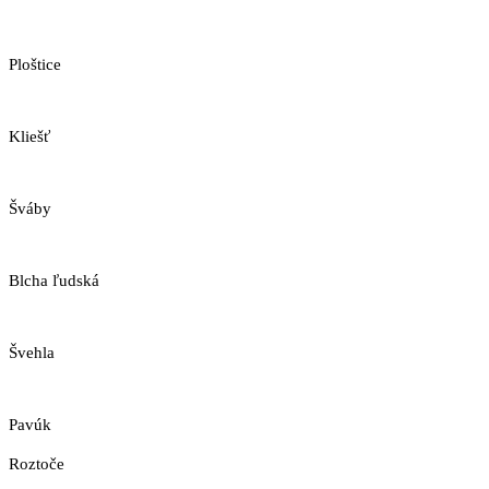
Ploštice
Kliešť
Šváby
Blcha ľudská
Švehla
Pavúk
Roztoče