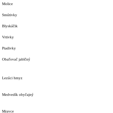
Molice
Smútivky
Blyskáčik
Vrtivky
Piadivky
Obaľovač jablčný
Lezúci hmyz
Medvedík obyčajný
Mravce