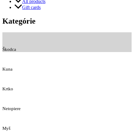
All products
Gift cards
Kategórie
Škodca
Kuna
Krtko
Netopiere
Myš