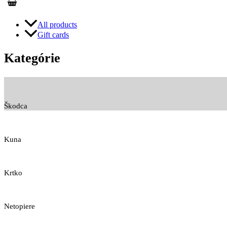
All products
Gift cards
Kategórie
Škodca
Kuna
Krtko
Netopiere