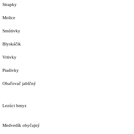
Strapky
Molice
Smútivky
Blyskáčik
Vrtivky
Piadivky
Obaľovač jablčný
Lezúci hmyz
Medvedík obyčajný