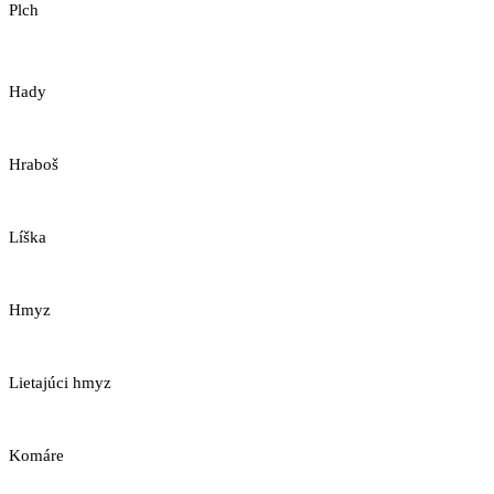
Plch
Hady
Hraboš
Líška
Hmyz
Lietajúci hmyz
Komáre