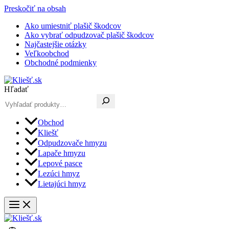
Preskočiť na obsah
Ako umiestniť plašič škodcov
Ako vybrať odpudzovač plašič škodcov
Najčastejšie otázky
Veľkoobchod
Obchodné podmienky
Hľadať
Obchod
Kliešť
Odpudzovače hmyzu
Lapače hmyzu
Lepové pasce
Lezúci hmyz
Lietajúci hmyz