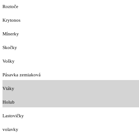
Roztoče
Krytonos
Mínerky
Skočky
Vošky
Pásavka zemiaková
Vtáky
Holub
Lastovičky
volavky