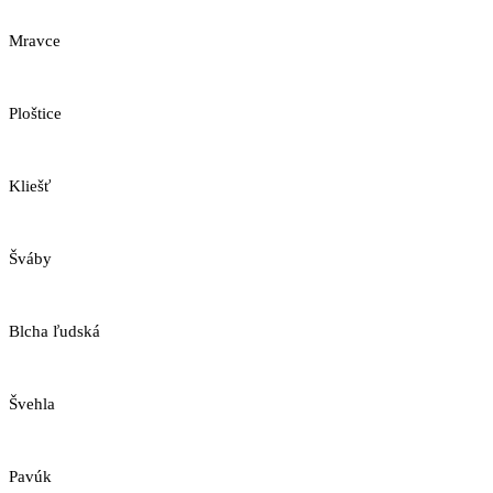
Mravce
Ploštice
Kliešť
Šváby
Blcha ľudská
Švehla
Pavúk