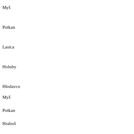
Myš
Potkan
Lasica
Holuby
Hlodavce
Myš
Potkan
Hraboš