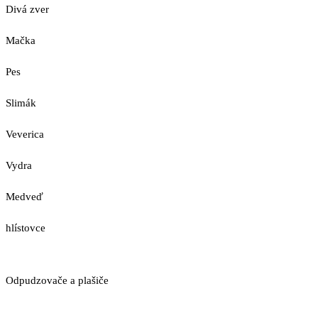
Divá zver
Mačka
Pes
Slimák
Veverica
Vydra
Medveď
hlístovce
Odpudzovače a plašiče