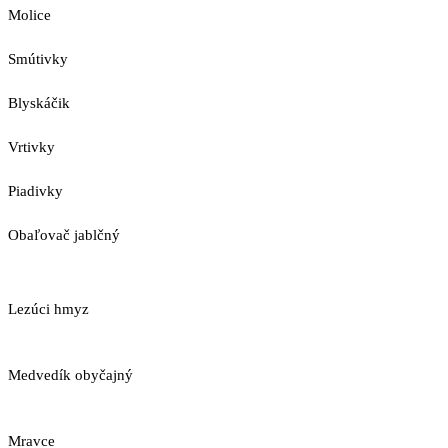
Molice
Smútivky
Blyskáčik
Vrtivky
Piadivky
Obaľovač jablčný
Lezúci hmyz
Medvedík obyčajný
Mravce