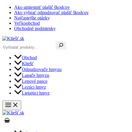
Preskočiť
Ako umiestniť plašič škodcov
na
Ako vybrať odpudzovač plašič škodcov
obsah
Najčastejšie otázky
Veľkoobchod
Obchodné podmienky
Hľadať
Obchod
Kliešť
Odpudzovače hmyzu
Lapače hmyzu
Lepové pasce
Lezúci hmyz
Lietajúci hmyz