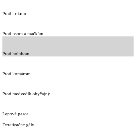
Proti krtkom
Proti psom a mačkám
Proti holubom
Proti komárom
Proti medvedík obyčajný
Lepové pasce
Deratizačné gély