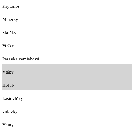
Krytonos
Mínerky
Skočky
Vošky
Pásavka zemiaková
Vtáky
Holub
Lastovičky
volavky
Vrany