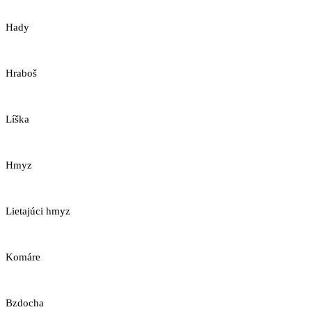
Hady
Hraboš
Líška
Hmyz
Lietajúci hmyz
Komáre
Bzdocha