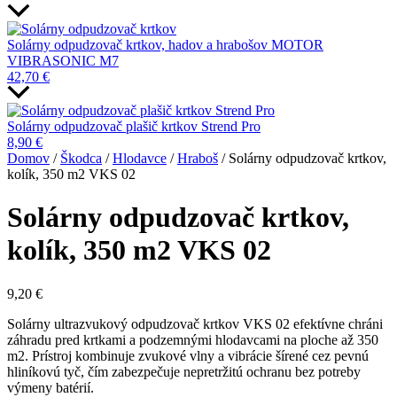
Solárny odpudzovač krtkov, hadov a hrabošov MOTOR
VIBRASONIC M7
42,70
€
Solárny odpudzovač plašič krtkov Strend Pro
8,90
€
Domov
/
Škodca
/
Hlodavce
/
Hraboš
/ Solárny odpudzovač krtkov,
kolík, 350 m2 VKS 02
Solárny odpudzovač krtkov,
kolík, 350 m2 VKS 02
9,20
€
Solárny ultrazvukový odpudzovač krtkov VKS 02 efektívne chráni
záhradu pred krtkami a podzemnými hlodavcami na ploche až 350
m2. Prístroj kombinuje zvukové vlny a vibrácie šírené cez pevnú
hliníkovú tyč, čím zabezpečuje nepretržitú ochranu bez potreby
výmeny batérií.