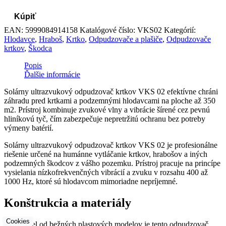
Kúpiť
EAN:
5999084914158
Katalógové číslo:
VKS02
Kategórií:
Hlodavce
,
Hraboš
,
Krtko
,
Odpudzovače a plašiče
,
Odpudzovače
krtkov
,
Škodca
Popis
Ďalšie informácie
Solárny ultrazvukový odpudzovač krtkov VKS 02 efektívne chráni
záhradu pred krtkami a podzemnými hlodavcami na ploche až 350
m2. Prístroj kombinuje zvukové vlny a vibrácie šírené cez pevnú
hliníkovú tyč, čím zabezpečuje nepretržitú ochranu bez potreby
výmeny batérií.
Solárny ultrazvukový odpudzovač krtkov VKS 02 je profesionálne
riešenie určené na humánne vytláčanie krtkov, hrabošov a iných
podzemných škodcov z vášho pozemku. Prístroj pracuje na princípe
vysielania nízkofrekvenčných vibrácií a zvuku v rozsahu 400 až
1000 Hz, ktoré sú hlodavcom mimoriadne nepríjemné.
Konštrukcia a materiály
Cookies
Na rozdiel od bežných plastových modelov je tento odpudzovač