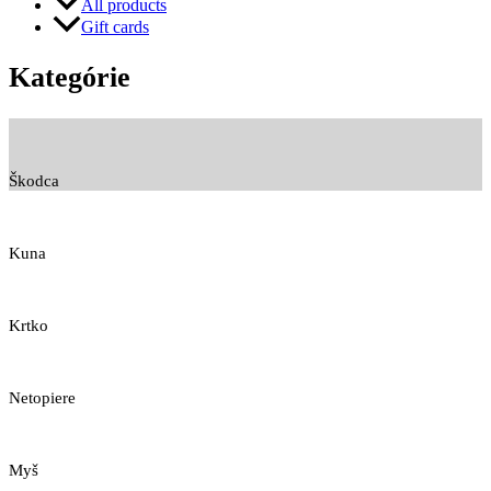
All products
Gift cards
Kategórie
Škodca
Kuna
Krtko
Netopiere
Myš