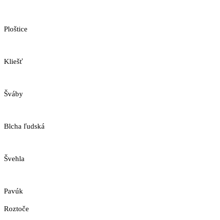
Ploštice
Kliešť
Šváby
Blcha ľudská
Švehla
Pavúk
Roztoče