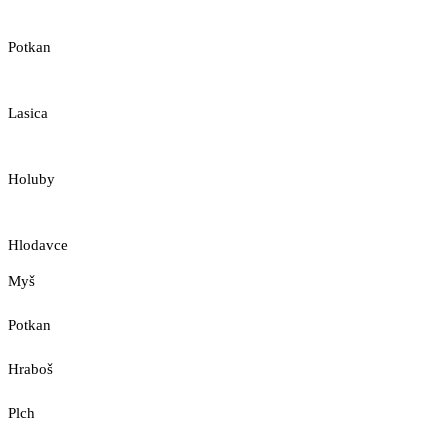
Potkan
Lasica
Holuby
Hlodavce
Myš
Potkan
Hraboš
Plch