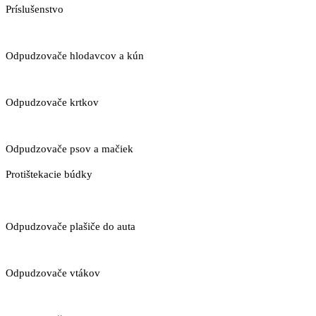
Príslušenstvo
Odpudzovače hlodavcov a kún
Odpudzovače krtkov
Odpudzovače psov a mačiek
Protištekacie búdky
Odpudzovače plašiče do auta
Odpudzovače vtákov