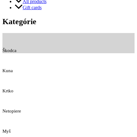
All products
Gift cards
Kategórie
Škodca
Kuna
Krtko
Netopiere
Myš