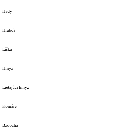
Hady
Hraboš
Líška
Hmyz
Lietajúci hmyz
Komáre
Bzdocha