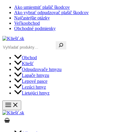
Preskočiť
Ako umiestniť plašič škodcov
na
Ako vybrať odpudzovač plašič škodcov
obsah
Najčastejšie otázky
Veľkoobchod
Obchodné podmienky
Hľadať
Obchod
Kliešť
Odpudzovače hmyzu
Lapače hmyzu
Lepové pasce
Lezúci hmyz
Lietajúci hmyz