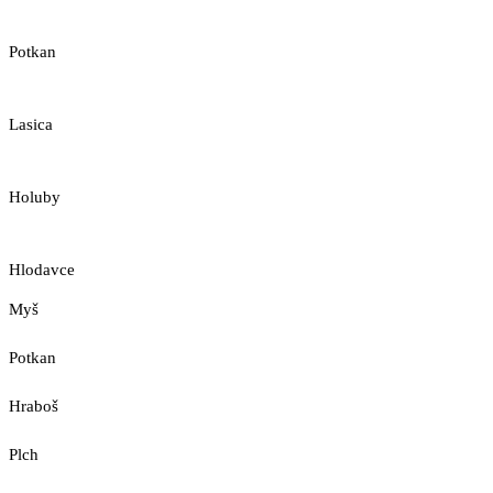
Potkan
Lasica
Holuby
Hlodavce
Myš
Potkan
Hraboš
Plch