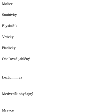
Molice
Smútivky
Blyskáčik
Vrtivky
Piadivky
Obaľovač jablčný
Lezúci hmyz
Medvedík obyčajný
Mravce