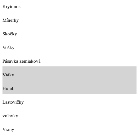
Krytonos
Mínerky
Skočky
Vošky
Pásavka zemiaková
Vtáky
Holub
Lastovičky
volavky
Vrany