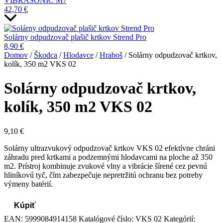
VIBRASONIC M7
42,70
€
Solárny odpudzovač plašič krtkov Strend Pro
8,90
€
Domov
/
Škodca
/
Hlodavce
/
Hraboš
/ Solárny odpudzovač krtkov,
kolík, 350 m2 VKS 02
Solárny odpudzovač krtkov,
kolík, 350 m2 VKS 02
9,10
€
Solárny ultrazvukový odpudzovač krtkov VKS 02 efektívne chráni
záhradu pred krtkami a podzemnými hlodavcami na ploche až 350
m2. Prístroj kombinuje zvukové vlny a vibrácie šírené cez pevnú
hliníkovú tyč, čím zabezpečuje nepretržitú ochranu bez potreby
výmeny batérií.
Kúpiť
EAN:
5999084914158
Katalógové číslo:
VKS 02
Kategórií: