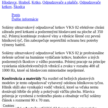
Hlodavce
,
Hraboš
,
Krtko
,
Odpudzovače a plašiče
,
Odpudzovače
krtkov
,
Škodca
Popis
Ďalšie informácie
Solárny ultrazvukový odpudzovač krtkov VKS 02 efektívne chráni
záhradu pred krtkami a podzemnými hlodavcami na ploche až 350
m2. Prístroj kombinuje zvukové vlny a vibrácie šírené cez pevnú
hliníkovú tyč, čím zabezpečuje nepretržitú ochranu bez potreby
výmeny batérií.
Solárny ultrazvukový odpudzovač krtkov VKS 02 je profesionálne
riešenie určené na humánne vytláčanie krtkov, hrabošov a iných
podzemných škodcov z vášho pozemku. Prístroj pracuje na princípe
vysielania nízkofrekvenčných vibrácií a zvuku v rozsahu 400 až
1000 Hz, ktoré sú hlodavcom mimoriadne nepríjemné.
Konštrukcia a materiály
Na rozdiel od bežných plastových
modelov je tento odpudzovač vybavený odolnou hliníkovou tyčou.
Hliník slúži ako vynikajúci vodič vibrácií, ktoré sa vďaka nemu
dostávajú hlbšie do pôdy a pokrývajú väčšiu plochu. Hlavica
prístroja je vyrobená z tvrdeného plastu a obsahuje veľký solárny
článok s rozmermi 90 x 70 mm.
Cookies