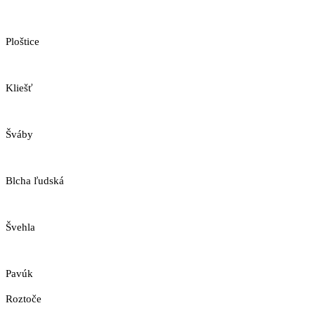
Ploštice
Kliešť
Šváby
Blcha ľudská
Švehla
Pavúk
Roztoče