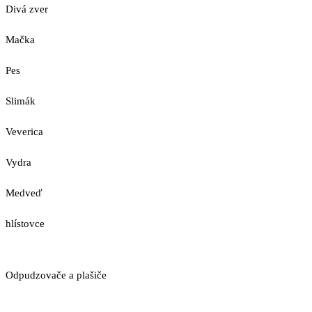
Divá zver
Mačka
Pes
Slimák
Veverica
Vydra
Medveď
hlístovce
Odpudzovače a plašiče