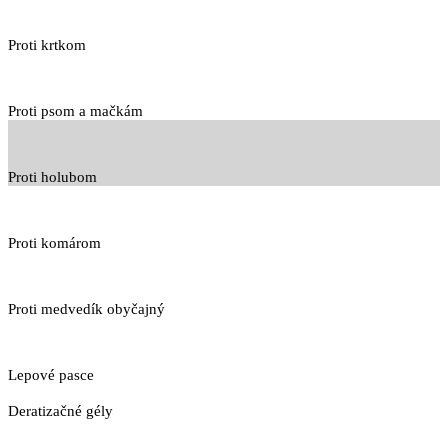
Proti krtkom
Proti psom a mačkám
Proti holubom
Proti komárom
Proti medvedík obyčajný
Lepové pasce
Deratizačné gély