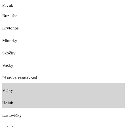
Pavúk
Roztoče
Krytonos
Mínerky
Skočky
Vošky
Pásavka zemiaková
Vtáky
Holub
Lastovičky