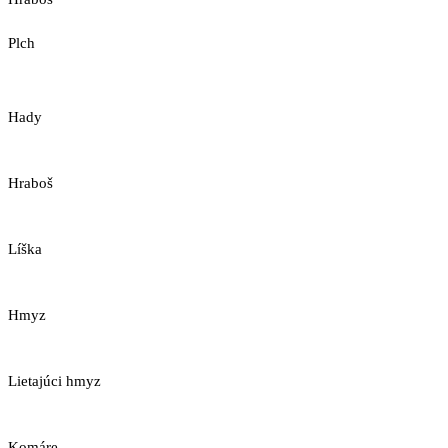
Plch
Hady
Hraboš
Líška
Hmyz
Lietajúci hmyz
Komáre