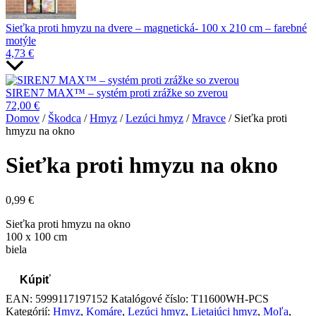
Sieťka proti hmyzu na dvere – magnetická- 100 x 210 cm – farebné
motýle
4,73
€
SIREN7 MAX™ – systém proti zrážke so zverou
72,00
€
Domov
/
Škodca
/
Hmyz
/
Lezúci hmyz
/
Mravce
/ Sieťka proti
hmyzu na okno
Sieťka proti hmyzu na okno
0,99
€
Sieťka proti hmyzu na okno
100 x 100 cm
biela
Kúpiť
EAN:
5999117197152
Katalógové číslo:
T11600WH-PCS
Kategórií:
Hmyz
,
Komáre
,
Lezúci hmyz
,
Lietajúci hmyz
,
Moľa
,