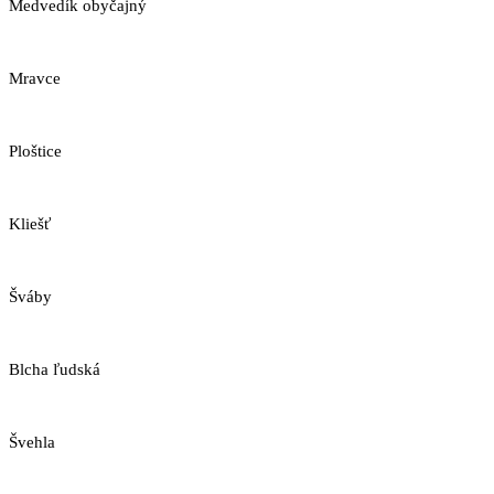
Medvedík obyčajný
Mravce
Ploštice
Kliešť
Šváby
Blcha ľudská
Švehla