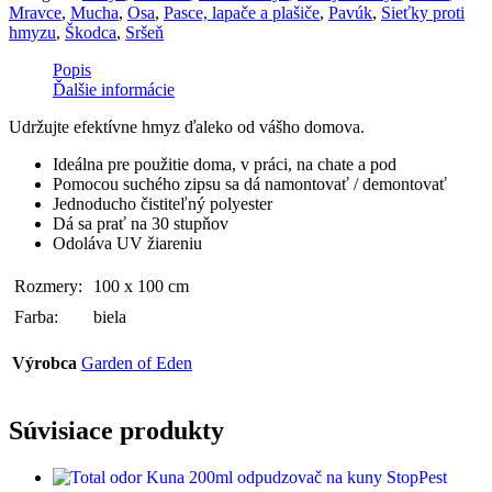
Mravce
,
Mucha
,
Osa
,
Pasce, lapače a plašiče
,
Pavúk
,
Sieťky proti
hmyzu
,
Škodca
,
Sršeň
Popis
Ďalšie informácie
Udržujte efektívne hmyz ďaleko od vášho domova.
Ideálna pre použitie doma, v práci, na chate a pod
Pomocou suchého zipsu sa dá namontovať / demontovať
Jednoducho čistiteľný polyester
Dá sa prať na 30 stupňov
Odoláva UV žiareniu
Rozmery:
100 x 100 cm
Farba:
biela
Výrobca
Garden of Eden
Súvisiace produkty