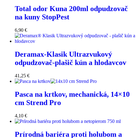
Total odor Kuna 200ml odpudzovač
na kuny StopPest
6,90
€
Deramax-Klasik Ultrazvukový
odpudzovač-plašič kún a hlodavcov
41,25
€
Pasca na krtkov, mechanická, 14×10
cm Strend Pro
4,10
€
Prírodná bariéra proti holubom a