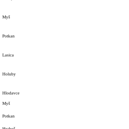
Myš
Potkan
Lasica
Holuby
Hlodavce
Myš
Potkan
Hraboš