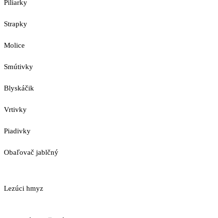
Piliarky
Strapky
Molice
Smútivky
Blyskáčik
Vrtivky
Piadivky
Obaľovač jablčný
Lezúci hmyz