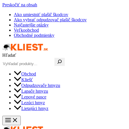
Preskočiť na obsah
Ako umiestniť plašič škodcov
Ako vybrať odpudzovač plašič škodcov
Najčastejšie otázky
Veľkoobchod
Obchodné podmienky
Hľadať
Obchod
Kliešť
Odpudzovače hmyzu
Lapače hmyzu
Lepové pasce
Lezúci hmyz
Lietajúci hmyz