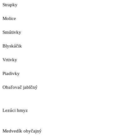
Strapky
Molice
Smútivky
Blyskáčik
Vrtivky
Piadivky
Obaľovač jablčný
Lezúci hmyz
Medvedík obyčajný