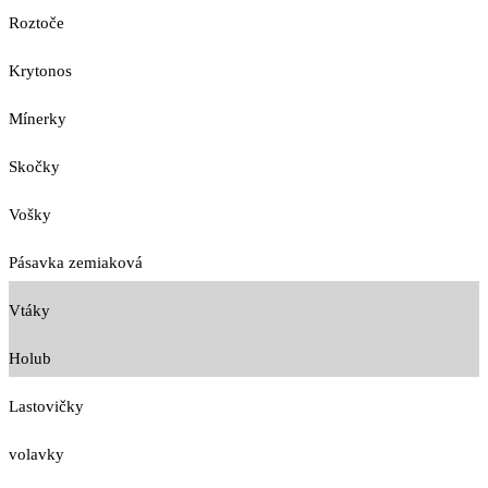
Roztoče
Krytonos
Mínerky
Skočky
Vošky
Pásavka zemiaková
Vtáky
Holub
Lastovičky
volavky