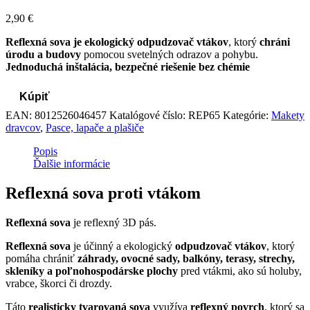
2,90
€
Reflexná sova je ekologický odpudzovač vtákov
, ktorý
chráni
úrodu a budovy
pomocou svetelných odrazov a pohybu.
Jednoduchá inštalácia, bezpečné riešenie bez chémie
Kúpiť
EAN:
8012526046457
Katalógové číslo:
REP65
Kategórie:
Makety
dravcov
,
Pasce, lapače a plašiče
Popis
Ďalšie informácie
Reflexná sova proti vtákom
Reflexná sova
je reflexný 3D pás.
Reflexná sova
je účinný a ekologický
odpudzovač vtákov
, ktorý
pomáha chrániť
záhrady, ovocné sady, balkóny, terasy, strechy,
skleníky a poľnohospodárske plochy
pred vtákmi, ako sú holuby,
vrabce, škorci či drozdy.
Táto
realisticky tvarovaná sova
využíva
reflexný povrch
, ktorý sa