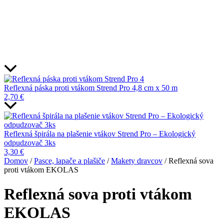
Reflexná páska proti vtákom Strend Pro 4,8 cm x 50 m
2,70
€
Reflexná špirála na plašenie vtákov Strend Pro – Ekologický
odpudzovač 3ks
3,30
€
Domov
/
Pasce, lapače a plašiče
/
Makety dravcov
/ Reflexná sova
proti vtákom EKOLAS
Reflexná sova proti vtákom
EKOLAS