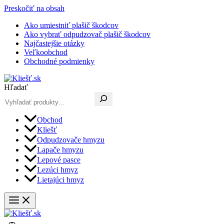
Preskočiť na obsah
Ako umiestniť plašič škodcov
Ako vybrať odpudzovač plašič škodcov
Najčastejšie otázky
Veľkoobchod
Obchodné podmienky
Hľadať
Obchod
Kliešť
Odpudzovače hmyzu
Lapače hmyzu
Lepové pasce
Lezúci hmyz
Lietajúci hmyz