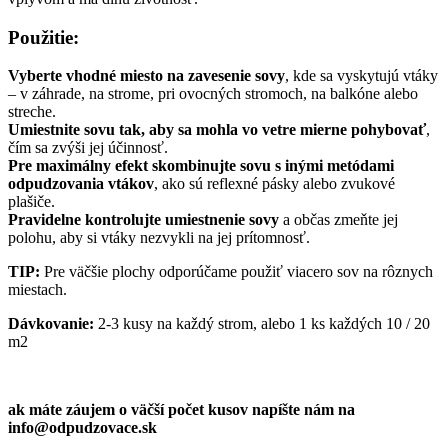
Použitie:
Vyberte vhodné miesto na zavesenie sovy
, kde sa vyskytujú vtáky
– v záhrade, na strome, pri ovocných stromoch, na balkóne alebo
streche.
Umiestnite sovu tak, aby sa mohla vo vetre mierne pohybovať
,
čím sa zvýši jej účinnosť.
Pre maximálny efekt skombinujte sovu s inými metódami
odpudzovania vtákov
, ako sú reflexné pásky alebo zvukové
plašiče.
Pravidelne kontrolujte umiestnenie sovy
a občas zmeňte jej
polohu, aby si vtáky nezvykli na jej prítomnosť.
TIP:
Pre väčšie plochy odporúčame použiť viacero sov na rôznych
miestach.
Dávkovanie:
2-3 kusy na každý strom, alebo 1 ks každých 10 / 20
m2
ak máte záujem o väčší počet kusov napíšte nám na
info@odpudzovace.sk