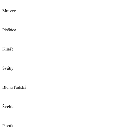
Mravce
Ploštice
Kliešť
Šváby
Blcha ľudská
Švehla
Pavúk