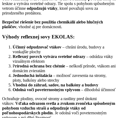
leskne a vytvára svetelné odrazy. Tie spolu s pohybom spôsobeným
vetrom účinne
odpudzujú vtáky
, ktoré považujú sovu za
prirodzeného predátora.
Bezpečné riešenie bez použitia chemikálií alebo hlučných
plašičov
, vhodné aj pre domácnosti.
Výhody reflexnej sovy EKOLAS:
Účinný odpudzovač vtákov
– chráni úrodu, budovy a
vonkajšie plochy
Reflexný povrch vytvára svetelné odrazy
– odrádza vtáky
vizuálnym efektom
P
rírodná ochrana bez chémie
– neškodí prírode, vtákom ani
domácim zvieratám
Jednoduchá inštalácia
– možnosť zavesenia na stromy,
ploty, balkóny alebo strechy
Vhodná do záhrad, sadov, na balkóny a budovy
Odolná voči poveternostným vplyvom
– dlhodobá účinnosť
Ochraňuje plodiny, ovocné stromy a rastliny pred útokmi
vtákov.
Vďaka odrazom svetla a zvukom zvončeka spôsobeným
pohybom vzduchu straší a odpudzuje vtáky od
poľnohospodárskych plodín
. Je odolná voči poveternostným
vplyvom a má dlhú životnosť.