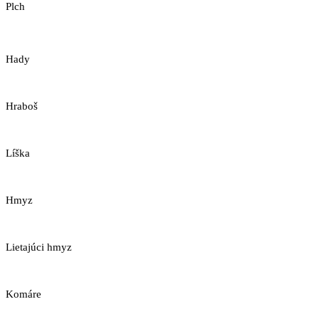
Plch
Hady
Hraboš
Líška
Hmyz
Lietajúci hmyz
Komáre