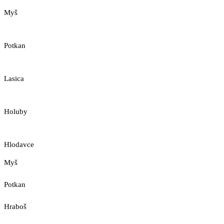
Myš
Potkan
Lasica
Holuby
Hlodavce
Myš
Potkan
Hraboš