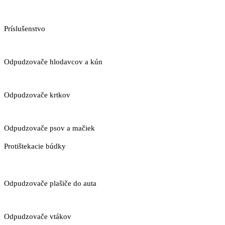
Príslušenstvo
Odpudzovače hlodavcov a kún
Odpudzovače krtkov
Odpudzovače psov a mačiek
Protištekacie búdky
Odpudzovače plašiče do auta
Odpudzovače vtákov