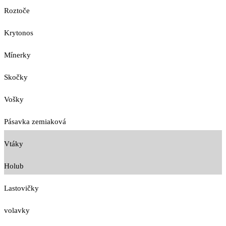
Roztoče
Krytonos
Mínerky
Skočky
Vošky
Pásavka zemiaková
Vtáky
Holub
Lastovičky
volavky