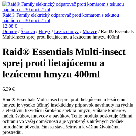
Raid® Family elektrický odparovač proti komárom s tekutou
náplňou na 30 nocí 21ml
12,88
€
Domov
/
Škodca
/
Hmyz
/
Lezúci hmyz
/
Mravce
/ Raid® Essentials
Multi-insect sprej proti lietajúcemu a lezúcemu hmyzu 400ml
Raid® Essentials Multi-insect
sprej proti lietajúcemu a
lezúcemu hmyzu 400ml
6,39
€
Raid® Essentials Multi-insect sprej proti lietajúcemu a lezúcemu
hmyzu je vysoko účinný insekticídny prípravok navrhnutý na rýchlu
a efektívnu likvidáciu širokého spektra hmyzu, vrátane komárov,
múch, švábov, mravcov a pavúkov. Tento produkt poskytuje účinnú
ochranu vo vašej domácnosti a je vyrobený z aktívnych zložiek
prírodného pôvodu, čím sa stáva šetrným k vášmu životnému
prostrediu.