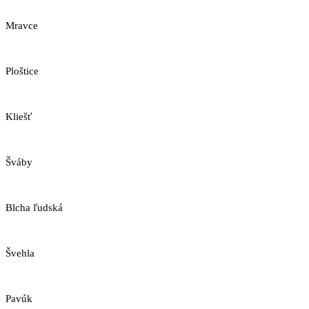
Mravce
Ploštice
Kliešť
Šváby
Blcha ľudská
Švehla
Pavúk