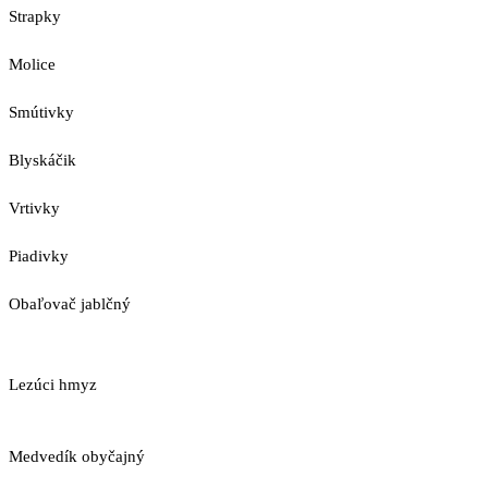
Strapky
Molice
Smútivky
Blyskáčik
Vrtivky
Piadivky
Obaľovač jablčný
Lezúci hmyz
Medvedík obyčajný