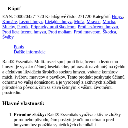
Kúpiť
EAN:
5000204271720
Katalógové číslo:
271720
Kategórií:
Hmyz
,
Komáre
,
Lezúci hmyz
,
Lietajúci hmyz
,
Moľa
,
Mravce
,
Mucha
,
Muchy
,
Pavúk
,
Prípravky proti škodcom
,
Proti lezúcemu hmyzu
,
Proti lietajúcemu hmyzu
,
Proti moliam
,
Proti mravcom
,
Škodca
,
Šváby
Popis
Ďalšie informácie
Raid® Essentials Multi-insect sprej proti lietajúcemu a lezúcemu
hmyzu je vysoko účinný insekticídny prípravok navrhnutý na rýchlu
a efektívnu likvidáciu širokého spektra hmyzu, vrátane komárov,
múch, švábov, mravcov a pavúkov. Tento produkt poskytuje účinnú
ochranu vo vašej domácnosti a je vyrobený z aktívnych zložiek
prírodného pôvodu, čím sa stáva šetrným k vášmu životnému
prostrediu.
Hlavné vlastnosti:
Prírodné zložky:
Raid® Essentials využíva aktívne zložky
prírodného pôvodu, čím poskytuje účinnú ochranu pred
hmyzom bez použitia syntetických chemikálií.