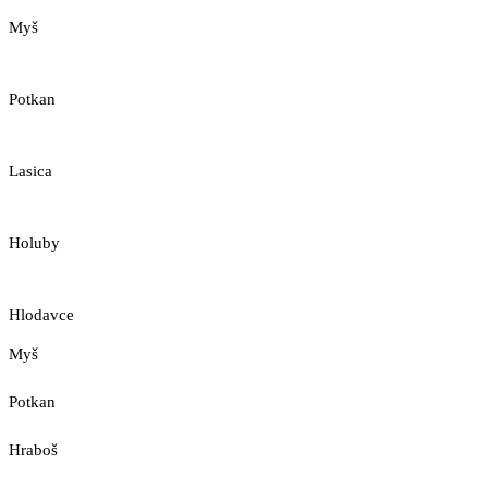
Myš
Potkan
Lasica
Holuby
Hlodavce
Myš
Potkan
Hraboš