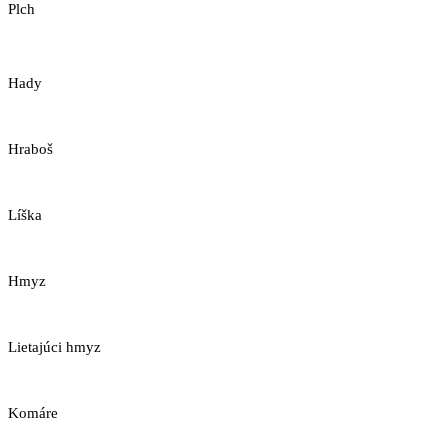
Plch
Hady
Hraboš
Líška
Hmyz
Lietajúci hmyz
Komáre