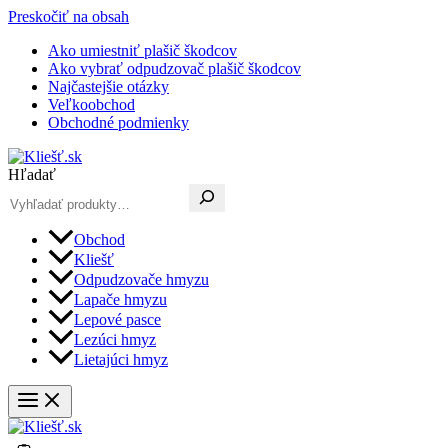
Preskočiť na obsah
Ako umiestniť plašič škodcov
Ako vybrať odpudzovač plašič škodcov
Najčastejšie otázky
Veľkoobchod
Obchodné podmienky
Hľadať
Obchod
Kliešť
Odpudzovače hmyzu
Lapače hmyzu
Lepové pasce
Lezúci hmyz
Lietajúci hmyz