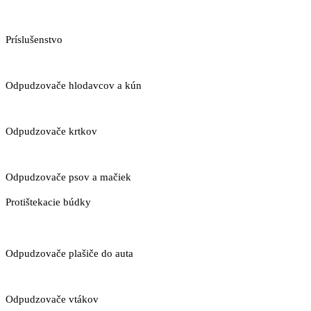
Príslušenstvo
Odpudzovače hlodavcov a kún
Odpudzovače krtkov
Odpudzovače psov a mačiek
Protištekacie búdky
Odpudzovače plašiče do auta
Odpudzovače vtákov