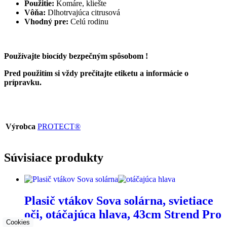
Použitie:
Komáre, kliešte
Vôňa:
Dlhotrvajúca citrusová
Vhodný pre:
Celú rodinu
Používajte biocídy bezpečným spôsobom !
Pred použitím si vždy prečítajte etiketu a informácie o
prípravku.
Výrobca
PROTECT®
Súvisiace produkty
Plasič vtákov Sova solárna, svietiace
oči, otáčajúca hlava, 43cm Strend Pro
Cookies