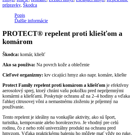
prípravky
,
Škodca
Popis
Ďalšie informácie
PROTECT® repelent proti kliešťom a
komárom
Škodca:
komár, kliešť
Ako sa používa:
Na povrch kože a oblečenie
Cieľové organizmy:
krv cicajúci hmyz ako napr. komáre, kliešte
Protect Family repelent proti komárom a kliešťom
je efektívny
aerosolový sprej, ktorý chráni vašu pokožku pred nepríjemnými
komármi a kliešťami. Poskytuje ochranu až na 2–4 hodiny a vďaka
ľahkej citrusovej vôni a nemastnému zloženiu je príjemný na
používanie.
Tento repelent je ideálny na vonkajšie aktivity, ako sú šport,
turistika, kempovanie alebo horolezectvo. Je vhodný pre celú
rodinu, čo z neho robí univerzálny produkt na ochranu pred
hmyzom. Vďaka praktickému baleniu ho môžete mať vždy po ruke,