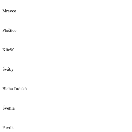
Mravce
Ploštice
Kliešť
Šváby
Blcha ľudská
Švehla
Pavúk