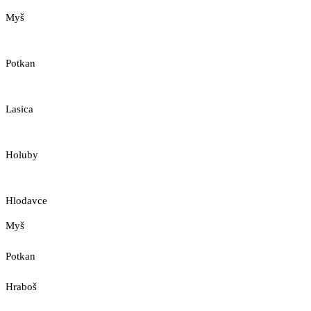
Myš
Potkan
Lasica
Holuby
Hlodavce
Myš
Potkan
Hraboš