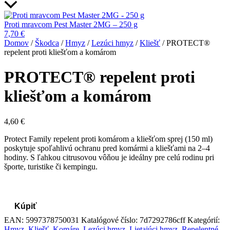
Proti mravcom Pest Master 2MG – 250 g
7,70
€
Domov
/
Škodca
/
Hmyz
/
Lezúci hmyz
/
Kliešť
/ PROTECT®
repelent proti kliešťom a komárom
PROTECT® repelent proti
kliešťom a komárom
4,60
€
Protect Family repelent proti komárom a kliešťom sprej (150 ml)
poskytuje spoľahlivú ochranu pred komármi a kliešťami na 2–4
hodiny. S ľahkou citrusovou vôňou je ideálny pre celú rodinu pri
športe, turistike či kempingu.
Kúpiť
EAN:
5997378750031
Katalógové číslo:
7d7292786cff
Kategórií:
Hmyz
,
Kliešť
,
Komáre
,
Lezúci hmyz
,
Lietajúci hmyz
,
Repelentné