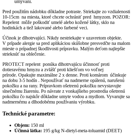
umývaní.
Pred použitím nádobku dôkladne potraste. Striekajte zo vzdialenosti
10-15cm na miesta, ktoré chcete ochrániť pred hmyzom. POZOR:
Repelent môže poškodiť umelé alebo kožené látky, sklo na
hodinkách a tiež lakované alebo farbené veci.
Účinok je dlhotrvajúci. Nikdy nestriekajte v uzavretom objekte.
V prípade alergie sa pred aplikáciou skúšobne presvedčte na malom
mieste o prípadnej škodlivosti prípravku. Malým deťom najlepšie
strieknúť na oblečenie.
PROTECT repelent ponúka dlhotrvajúcu účinnosť proti
dotieravému hmyzu a zvlášť proti kliešťom vo voľnej
prírode. Opakujte maximálne 2 x denne. Proti komárom účinkuje
na dobu 3-5 hodín . Nepoužívať na nadmerne opálenú, narušenú
pokožku a na rany. Prípravkom ošetrenú pokožku nevystavujte
slnečnému žiareniu. Po návrate z vonkajšieho prostredia ošetrenú
pokožku čo najskôr dôkladne umyte vodou a mydlom. Vyvarujte sa
nadmernému a dlhodobému používaniu výrobku.
Technické parametre:
Objem:
150 ml
Účinná látka:
195 g/kg N-dietyl-meta-toluamid (DEET)