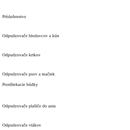
Príslušenstvo
Odpudzovače hlodavcov a kún
Odpudzovače krtkov
Odpudzovače psov a mačiek
Protištekacie búdky
Odpudzovače plašiče do auta
Odpudzovače vtákov