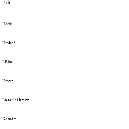
Plch
Hady
Hraboš
Líška
Hmyz
Lietajúci hmyz
Komáre