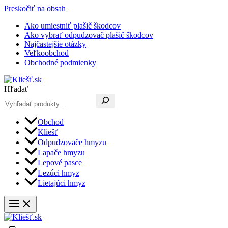
Preskočiť na obsah
Ako umiestniť plašič škodcov
Ako vybrať odpudzovač plašič škodcov
Najčastejšie otázky
Veľkoobchod
Obchodné podmienky
Hľadať
Obchod
Kliešť
Odpudzovače hmyzu
Lapače hmyzu
Lepové pasce
Lezúci hmyz
Lietajúci hmyz