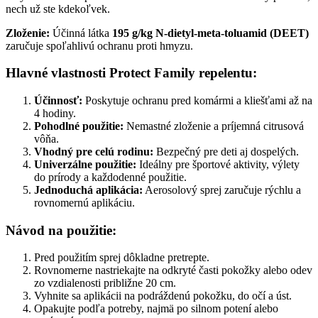
nech už ste kdekoľvek.
Zloženie:
Účinná látka
195 g/kg N-dietyl-meta-toluamid (DEET)
zaručuje spoľahlivú ochranu proti hmyzu.
Hlavné vlastnosti Protect Family repelentu:
Účinnosť:
Poskytuje ochranu pred komármi a kliešťami až na
4 hodiny.
Pohodlné použitie:
Nemastné zloženie a príjemná citrusová
vôňa.
Vhodný pre celú rodinu:
Bezpečný pre deti aj dospelých.
Univerzálne použitie:
Ideálny pre športové aktivity, výlety
do prírody a každodenné použitie.
Jednoduchá aplikácia:
Aerosolový sprej zaručuje rýchlu a
rovnomernú aplikáciu.
Návod na použitie:
Pred použitím sprej dôkladne pretrepte.
Rovnomerne nastriekajte na odkryté časti pokožky alebo odev
zo vzdialenosti približne 20 cm.
Vyhnite sa aplikácii na podráždenú pokožku, do očí a úst.
Opakujte podľa potreby, najmä po silnom potení alebo