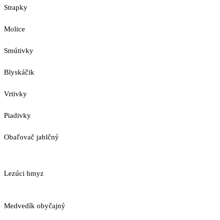
Strapky
Molice
Smútivky
Blyskáčik
Vrtivky
Piadivky
Obaľovač jablčný
Lezúci hmyz
Medvedík obyčajný