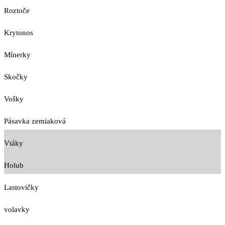
Roztoče
Krytonos
Mínerky
Skočky
Vošky
Pásavka zemiaková
Vtáky
Holub
Lastovičky
volavky