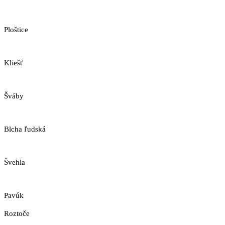
Ploštice
Kliešť
Šváby
Blcha ľudská
Švehla
Pavúk
Roztoče