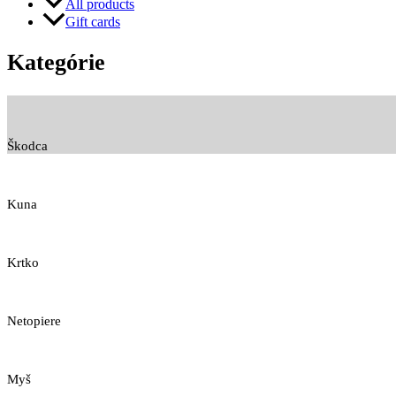
All products
Gift cards
Kategórie
Škodca
Kuna
Krtko
Netopiere
Myš