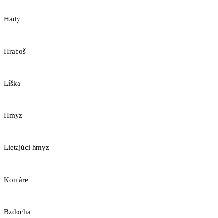
Hady
Hraboš
Líška
Hmyz
Lietajúci hmyz
Komáre
Bzdocha