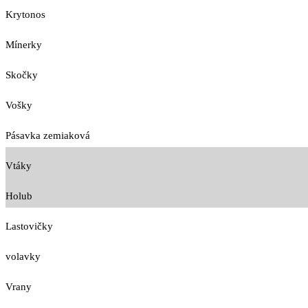
Krytonos
Mínerky
Skočky
Vošky
Pásavka zemiaková
Vtáky
Holub
Lastovičky
volavky
Vrany