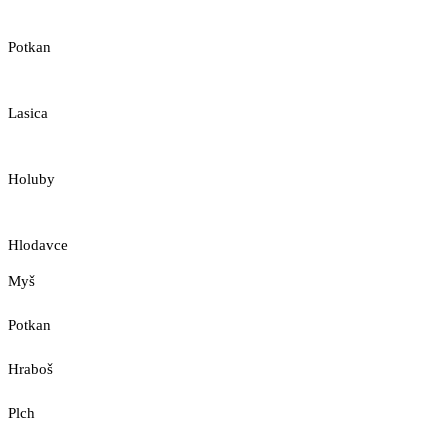
Potkan
Lasica
Holuby
Hlodavce
Myš
Potkan
Hraboš
Plch