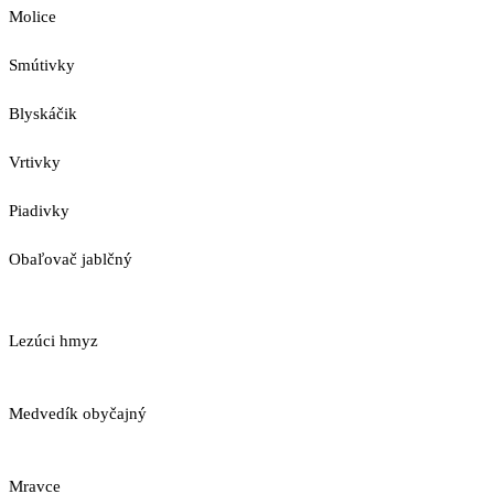
Molice
Smútivky
Blyskáčik
Vrtivky
Piadivky
Obaľovač jablčný
Lezúci hmyz
Medvedík obyčajný
Mravce