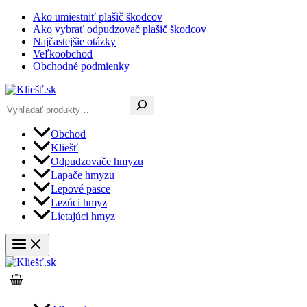
Preskočiť
Ako umiestniť plašič škodcov
na
Ako vybrať odpudzovač plašič škodcov
obsah
Najčastejšie otázky
Veľkoobchod
Obchodné podmienky
Hľadať
Obchod
Kliešť
Odpudzovače hmyzu
Lapače hmyzu
Lepové pasce
Lezúci hmyz
Lietajúci hmyz