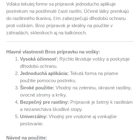
Vďaka tekutej forme sa prípravok jednoducho aplikuje
postrekom na postihnuté časti rastlín. Účinné látky prenikajú
do rastlinného tkaniva, čím zabezpečujú dlhodobú ochranu
proti voškám. Bros prípravok je ideálny na použitie v
záhradách, skleníkoch aj na balkónoch.
Hlavné vlastnosti Bros prípravku na vošky:
Vysoká účinnosť:
Rýchlo likviduje vošky a poskytuje
dlhodobú ochranu.
Jednoduchá aplikácia:
Tekutá forma na priame
použitie pomocou postreku.
Široké použitie:
Vhodný na zeleninu, okrasné rastliny,
ovocné stromy a kríky.
Bezpečný pre rastliny:
Prípravok je šetrný k rastlinám
a nezanecháva škodlivé stopy.
Univerzálny:
Vhodný pre vnútorné aj vonkajšie
pestovanie.
Návod na použitie: