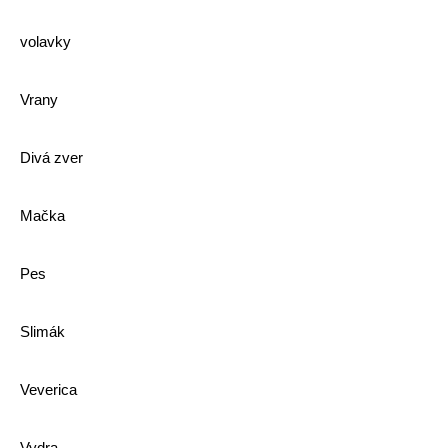
volavky
Vrany
Divá zver
Mačka
Pes
Slimák
Veverica
Vydra