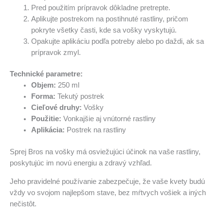
Pred použitím prípravok dôkladne pretrepte.
Aplikujte postrekom na postihnuté rastliny, pričom
pokryte všetky časti, kde sa vošky vyskytujú.
Opakujte aplikáciu podľa potreby alebo po daždi, ak sa
prípravok zmyl.
Technické parametre:
Objem:
250 ml
Forma:
Tekutý postrek
Cieľové druhy:
Vošky
Použitie:
Vonkajšie aj vnútorné rastliny
Aplikácia:
Postrek na rastliny
Sprej Bros na vošky má osviežujúci účinok na vaše rastliny,
poskytujúc im novú energiu a zdravý vzhľad.
Jeho pravidelné používanie zabezpečuje, že vaše kvety budú
vždy vo svojom najlepšom stave, bez mŕtvych vošiek a iných
nečistôt.