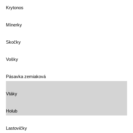
Krytonos
Mínerky
Skočky
Vošky
Pásavka zemiaková
Vtáky
Holub
Lastovičky