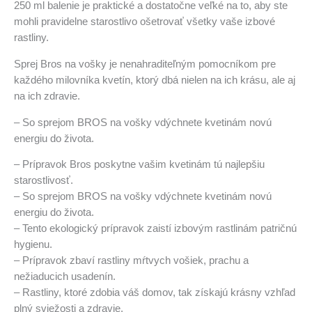
250 ml balenie je praktické a dostatočne veľké na to, aby ste
mohli pravidelne starostlivo ošetrovať všetky vaše izbové
rastliny.
Sprej Bros na vošky je nenahraditeľným pomocníkom pre
každého milovníka kvetín, ktorý dbá nielen na ich krásu, ale aj
na ich zdravie.
– So sprejom BROS na vošky vdýchnete kvetinám novú
energiu do života.
– Prípravok Bros poskytne vašim kvetinám tú najlepšiu
starostlivosť.
– So sprejom BROS na vošky vdýchnete kvetinám novú
energiu do života.
– Tento ekologický prípravok zaistí izbovým rastlinám patričnú
hygienu.
– Prípravok zbaví rastliny mŕtvych vošiek, prachu a
nežiaducich usadenín.
– Rastliny, ktoré zdobia váš domov, tak získajú krásny vzhľad
plný sviežosti a zdravie.