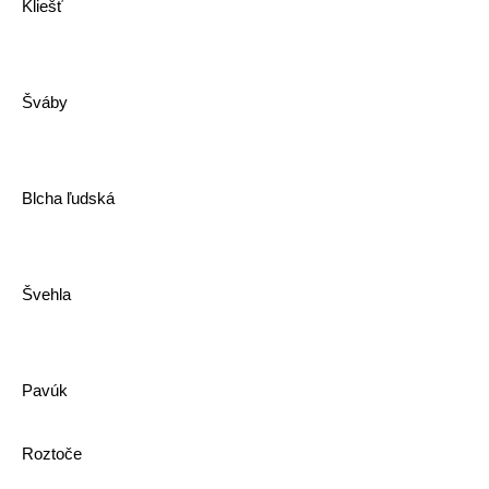
Kliešť
Šváby
Blcha ľudská
Švehla
Pavúk
Roztoče