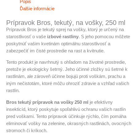
Popis
Ďalšie informácie
Prípravok Bros, tekutý, na vošky, 250 ml
Prípravok Bros je tekutý sprej na vošky, ktorý je určený na
starostlivosť o vaše
izbové rastliny
. S jeho pomocou môžete
poskytnúť vašim kvetinám optimálnu starostlivosť a
zabezpečiť im čisté prostredie na rast a kvitnutie.
Tento produkt je navrhnutý s ohľadom na životné prostredie,
pretože je ekologicky šetrný. Jeho účinné zložky sú šetrné k
rastlinám, ale zároveň účinne bojujú proti voškám, prachu a
iným nečistotám, ktoré môžu ohroziť zdravie a vzhľad vašich
rastlín.
Bros tekutý prípravok na vošky 250 ml
je efektívny
insekticíd, ktorý poskytuje spoľahlivú ochranu vašich rastlín
pred voškami. Tento prípravok účinkuje rýchlo, čím pomáha
eliminovať vošky na zelenine, okrasných rastlinách, ovocných
stromoch či kríkoch.