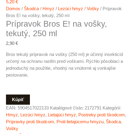
5,20
€
Domov
/
Škodca
/
Hmyz
/
Lezúci hmyz
/
Vošky
/ Prípravok
Bros E! na vošky, tekutý, 250 ml
Prípravok Bros E! na vošky,
tekutý, 250 ml
2,90
€
Bros tekutý prípravok na vošky (250 ml) je účinný insekticíd
určený na ochranu rastlín pred voškami. Rýchlo pôsobiaci a
jednoduchý na použitie, vhodný na vnútorné aj vonkajšie
pestovanie.
Kúpiť
EAN:
5904517022133
Katalógové číslo:
2172791
Kategórií:
Hmyz
,
Lezúci hmyz
,
Lietajúci hmyz
,
Postreky proti škodcom
,
Prípravky proti škodcom
,
Proti lietajúcemu hmyzu
,
Škodca
,
Vošky