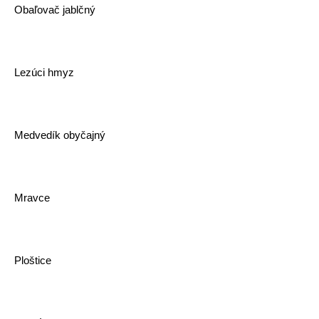
Obaľovač jablčný
Lezúci hmyz
Medvedík obyčajný
Mravce
Ploštice